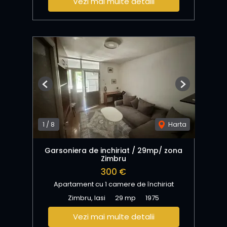
Vezi mai multe detalii
Previous
Next
1
/
8
Harta
Garsoniera de inchiriat / 29mp/ zona
Zimbru
300 €
Apartament cu 1 camere de închiriat
Zimbru, Iasi
29 mp
1975
Vezi mai multe detalii