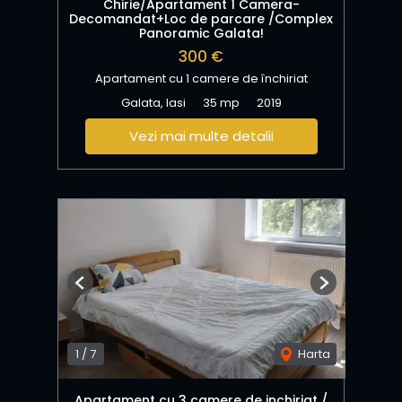
Chirie/Apartament 1 Camera-
Decomandat+Loc de parcare /Complex
Panoramic Galata!
300 €
Apartament cu 1 camere de închiriat
Galata, Iasi
35 mp
2019
Vezi mai multe detalii
Previous
Next
1
/
7
Harta
Apartament cu 3 camere de inchiriat /