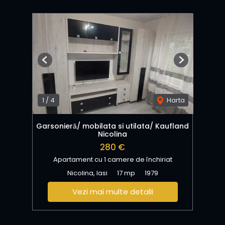
Previous
Next
1
/
4
Harta
Garsonieră/ mobilata si utilata/ Kaufland
Nicolina
280 €
Apartament cu 1 camere de închiriat
Nicolina, Iasi
17 mp
1979
Vezi mai multe detalii