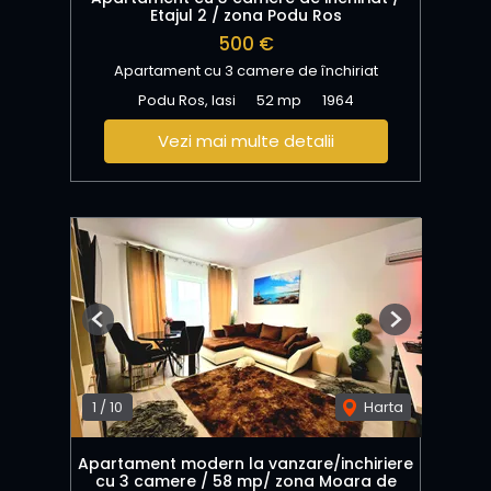
Etajul 2 / zona Podu Ros
500 €
Apartament cu 3 camere de închiriat
Podu Ros, Iasi
52 mp
1964
Vezi mai multe detalii
Previous
Next
1
/
10
Harta
Apartament modern la vanzare/inchiriere
cu 3 camere / 58 mp/ zona Moara de