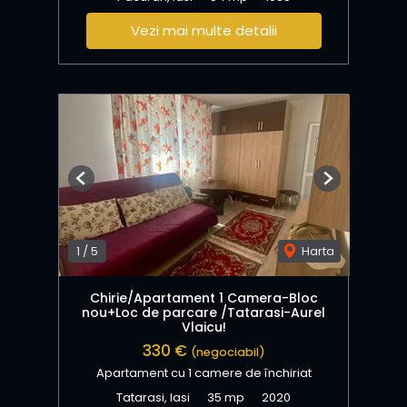
Vezi mai multe detalii
Previous
Next
1
/
5
Harta
Chirie/Apartament 1 Camera-Bloc
nou+Loc de parcare /Tatarasi-Aurel
Vlaicu!
330 €
(negociabil)
Apartament cu 1 camere de închiriat
Tatarasi, Iasi
35 mp
2020