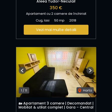
Aleea Tudor-Neculai!
350 €
Apartament cu 2 camere de închiriat
Cug, Iasi
50 mp
2018
Vezi mai multe detalii
Previous
Next
1
/
11
Harta
🏡 Apartament 3 camere | Decomandat |
Mobilat & utilat complet | Gara – Central