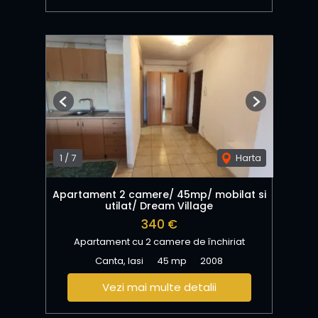
Previous
Next
1
/
7
Harta
Apartament 2 camere/ 45mp/ mobilat si
utilat/ Dream Village
340 €
Apartament cu 2 camere de închiriat
Canta, Iasi
45 mp
2008
Vezi mai multe detalii