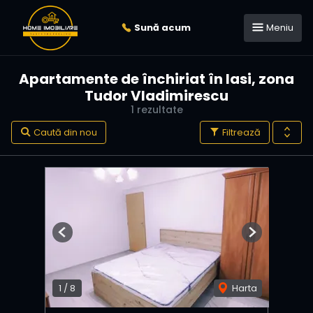
Sună acum
Meniu
Apartamente de închiriat în Iasi, zona
Tudor Vladimirescu
1 rezultate
Caută din nou
Filtrează
Previous
Next
1
/
8
Harta