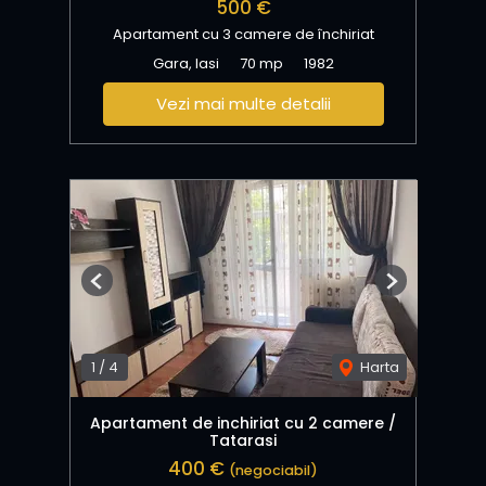
500 €
Apartament cu 3 camere de închiriat
Gara, Iasi
70 mp
1982
Vezi mai multe detalii
Previous
Next
1
/
4
Harta
Apartament de inchiriat cu 2 camere /
Tatarasi
400 €
(negociabil)