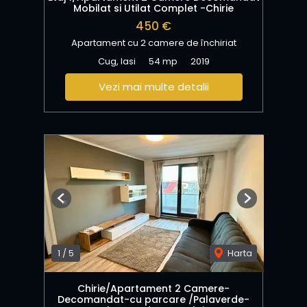
Mobilat si Utilat Complet -Chirie
450 €
Apartament cu 2 camere de închiriat
Cug, Iasi
54 mp
2019
Vezi mai multe detalii
Previous
Next
1
/
5
Harta
Chirie/Apartament 2 Camere-
Decomandat-cu parcare /Palaverde-