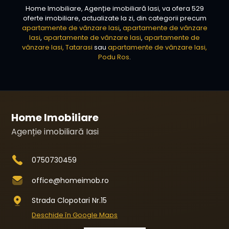
Home Imobiliare, Agenție imobiliară Iasi, va ofera 529
oferte imobiliare, actualizate la zi, din categorii precum
apartamente de vânzare Iasi
,
apartamente de vânzare
Iasi
,
apartamente de vânzare Iasi
,
apartamente de
vânzare Iasi, Tatarasi
sau
apartamente de vânzare Iasi,
Podu Ros
.
Home Imobiliare
Agenție imobiliară Iasi
0750730459
office@homeimob.ro
Strada Clopotari Nr.15
Deschide în Google Maps