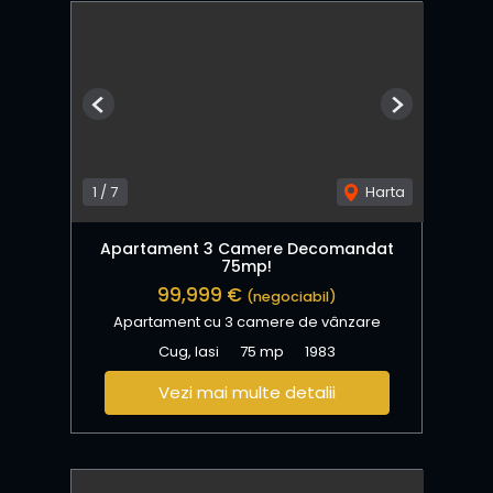
Previous
Next
1
/
7
Harta
Apartament 3 Camere Decomandat
75mp!
99,999 €
(negociabil)
Apartament cu 3 camere de vânzare
Cug, Iasi
75 mp
1983
Vezi mai multe detalii