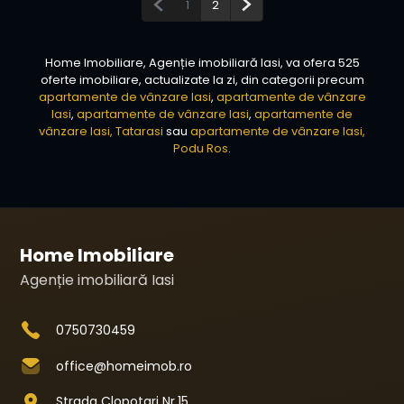
Pagina anterioară
Pagina următoare
1
2
Home Imobiliare, Agenție imobiliară Iasi, va ofera 525
oferte imobiliare, actualizate la zi, din categorii precum
apartamente de vânzare Iasi
,
apartamente de vânzare
Iasi
,
apartamente de vânzare Iasi
,
apartamente de
vânzare Iasi, Tatarasi
sau
apartamente de vânzare Iasi,
Podu Ros
.
Home Imobiliare
Agenție imobiliară Iasi
0750730459
office@homeimob.ro
Strada Clopotari Nr.15