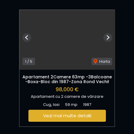
Previous
Next
1
/
5
Harta
Apartament 2Camere 63mp -3Balcoane
-Boxa-Bloc din 1987-Zona Rond Vechi!
98,000 €
Apartament cu 2 camere de vânzare
Cug, Iasi
59 mp
1987
Vezi mai multe detalii