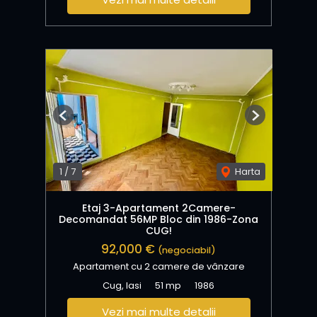
Previous
Next
1
/
7
Harta
Etaj 3-Apartament 2Camere-
Decomandat 56MP Bloc din 1986-Zona
CUG!
92,000 €
(negociabil)
Apartament cu 2 camere de vânzare
Cug, Iasi
51 mp
1986
Vezi mai multe detalii