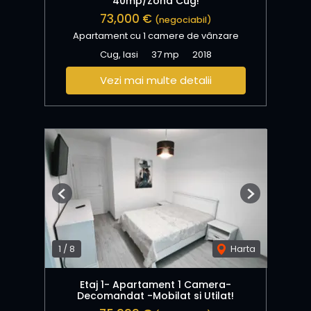
40mp/Zona Cug!
73,000 €
(negociabil)
Apartament cu 1 camere de vânzare
Cug, Iasi
37 mp
2018
Vezi mai multe detalii
Previous
Next
1
/
8
Harta
Etaj 1- Apartament 1 Camera-
Decomandat -Mobilat si Utilat!