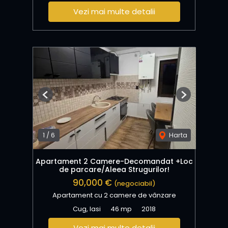
Vezi mai multe detalii
Previous
Next
1
/
6
Harta
Apartament 2 Camere-Decomandat +Loc
de parcare/Aleea Strugurilor!
90,000 €
(negociabil)
Apartament cu 2 camere de vânzare
Cug, Iasi
46 mp
2018
Vezi mai multe detalii