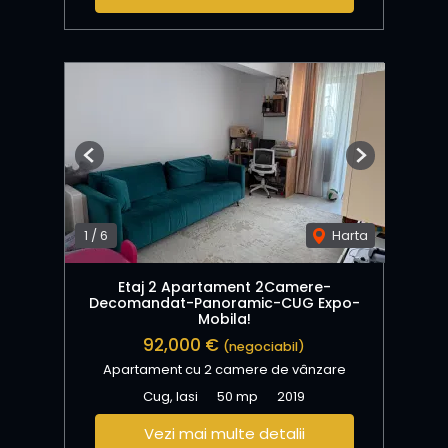
Previous
Next
1
/
6
Harta
Etaj 2 Apartament 2Camere-
Decomandat-Panoramic-CUG Expo-
Mobila!
92,000 €
(negociabil)
Apartament cu 2 camere de vânzare
Cug, Iasi
50 mp
2019
Vezi mai multe detalii