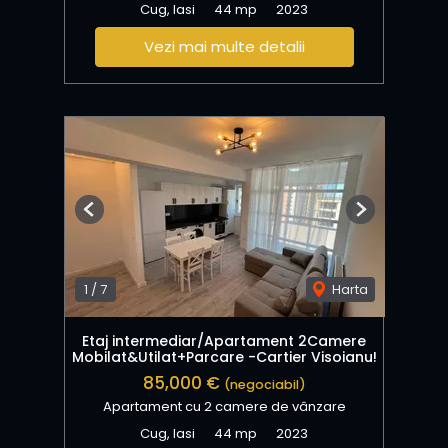
Cug, Iasi
44 mp
2023
Vezi mai multe detalii
Previous
Next
1
/
7
Harta
Etaj intermediar/Apartament 2Camere
Mobilat&Utilat+Parcare -Cartier Visoianu!
85,000 €
(negociabil)
Apartament cu 2 camere de vânzare
Cug, Iasi
44 mp
2023