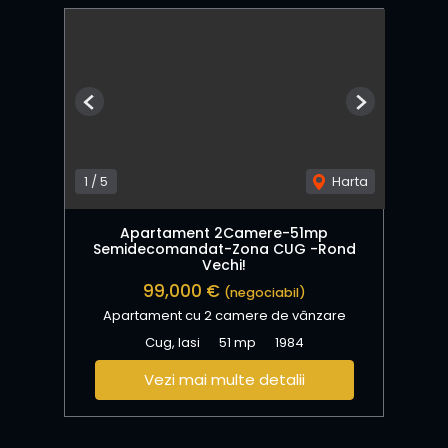
Previous
Next
1
/
5
Harta
Apartament 2Camere-51mp
Semidecomandat-Zona CUG -Rond
Vechi!
99,000 €
(negociabil)
Apartament cu 2 camere de vânzare
Cug, Iasi
51 mp
1984
Vezi mai multe detalii