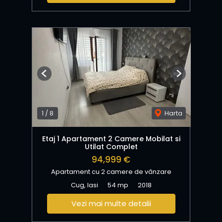
Previous
Next
1
/
8
Harta
Etaj 1 Apartament 2 Camere Mobilat si
Utilat Complet
94,999 €
Apartament cu 2 camere de vânzare
Cug, Iasi
54 mp
2018
Vezi mai multe detalii