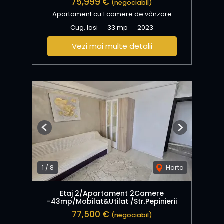
75,999 €
(negociabil)
Apartament cu 1 camere de vânzare
Cug, Iasi
33 mp
2023
Vezi mai multe detalii
Previous
Next
1
/
8
Harta
Etaj 2/Apartament 2Camere
-43mp/Mobilat&Utilat /Str.Pepinierii
77,500 €
(negociabil)