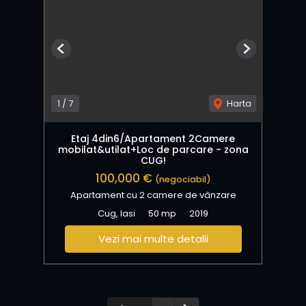
Previous
Next
1
/
7
Harta
Etaj 4din6/Apartament 2Camere
mobilat&utilat+Loc de parcare - zona
CUG!
100,000 €
(negociabil)
Apartament cu 2 camere de vânzare
Cug, Iasi
50 mp
2019
Vezi mai multe detalii