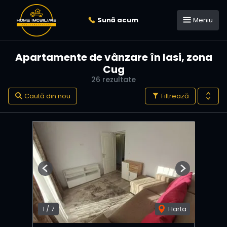
Sună acum
Meniu
Apartamente de vânzare în Iasi, zona
Cug
26 rezultate
Caută din nou
Filtrează
Previous
Next
1
/
7
Harta