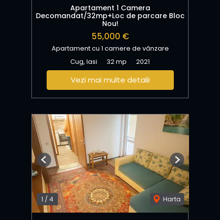
Apartament 1 Camera
Decomandat/32mp+Loc de parcare Bloc
Nou!
55,000 €
Apartament cu 1 camere de vânzare
Cug, Iasi
32 mp
2021
Vezi mai multe detalii
Previous
Next
1
/
4
Harta