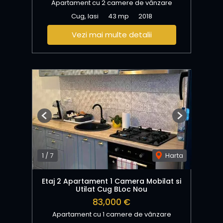
Apartament cu 2 camere de vânzare
Cug, Iasi
43 mp
2018
Vezi mai multe detalii
Previous
Next
1
/
7
Harta
Etaj 2 Apartament 1 Camera Mobilat si
Utilat Cug BLoc Nou
83,000 €
Apartament cu 1 camere de vânzare