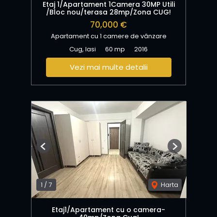
Etaj 1/Apartament 1Camera 30MP Utili
/Bloc nou/terasa 28mp/Zona CUG!
70,000 €
Apartament cu 1 camere de vânzare
Cug, Iasi
60 mp
2016
Vezi mai multe detalii
Previous
Next
1
/
7
Harta
Etaj1/Apartament cu o camera-