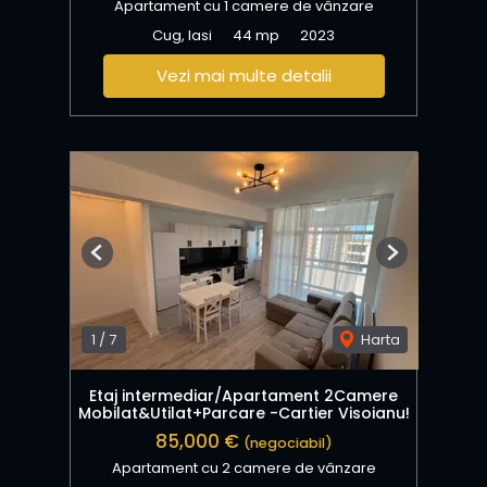
Apartament cu 1 camere de vânzare
Cug, Iasi
44 mp
2023
Vezi mai multe detalii
Previous
Next
1
/
7
Harta
Etaj intermediar/Apartament 2Camere
Mobilat&Utilat+Parcare -Cartier Visoianu!
85,000 €
(negociabil)
Apartament cu 2 camere de vânzare