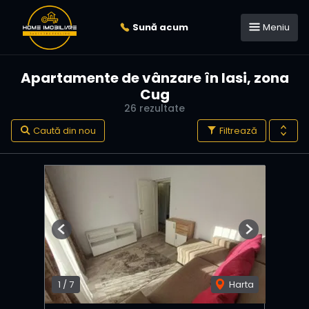
Sună acum
Meniu
Apartamente de vânzare în Iasi, zona
Cug
26 rezultate
Caută din nou
Filtrează
Previous
Next
1
/
7
Harta