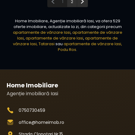
Pagina anterioară
Pagina următoare
1
2
Home Imobiliare, Agenție imobiliară Iasi, va ofera 529
oferte imobiliare, actualizate la zi, din categorii precum
apartamente de vânzare Iasi
,
apartamente de vânzare
Iasi
,
apartamente de vânzare Iasi
,
apartamente de
vânzare Iasi, Tatarasi
sau
apartamente de vânzare Iasi,
Podu Ros
.
Home Imobiliare
Agenție imobiliară Iasi
0750730459
office@homeimob.ro
Strada Clopotari Nr.15