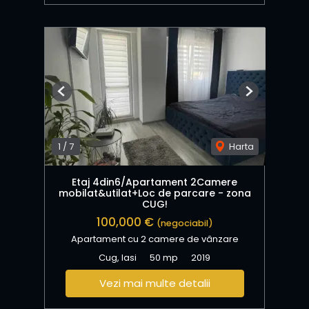
Previous
Next
1
/
7
Harta
Etaj 4din6/Apartament 2Camere
mobilat&utilat+Loc de parcare - zona
CUG!
100,000 €
(negociabil)
Apartament cu 2 camere de vânzare
Cug, Iasi
50 mp
2019
Vezi mai multe detalii