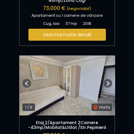
40mp/Zona Cug!
73,000 €
(negociabil)
Apartament cu 1 camere de vânzare
Cug, Iasi
37 mp
2018
Vezi mai multe detalii
Previous
Next
1
/
8
Harta
Etaj 2/Apartament 2Camere
-43mp/Mobilat&Utilat /Str.Pepinierii