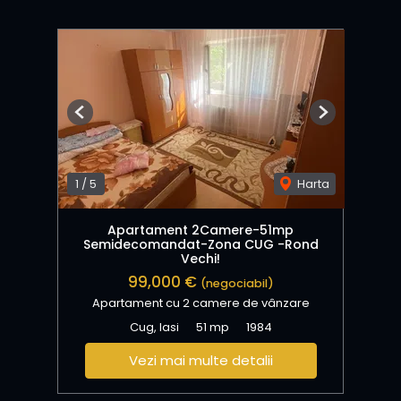
Previous
Next
1
/
5
Harta
Apartament 2Camere-51mp
Semidecomandat-Zona CUG -Rond
Vechi!
99,000 €
(negociabil)
Apartament cu 2 camere de vânzare
Cug, Iasi
51 mp
1984
Vezi mai multe detalii