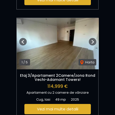
Previous
Next
1
/
5
Harta
Etaj 3/Apartament 2Camere/zona Rond
Vechi-Adamant Towers!
114,999 €
Apartament cu 2 camere de vânzare
Cug, Iasi
49 mp
2025
Vezi mai multe detalii