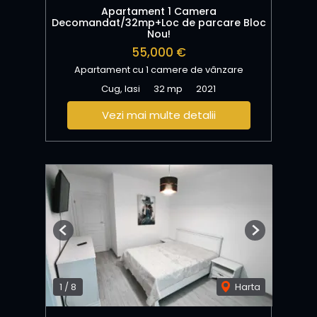
Apartament 1 Camera
Decomandat/32mp+Loc de parcare Bloc
Nou!
55,000 €
Apartament cu 1 camere de vânzare
Cug, Iasi
32 mp
2021
Vezi mai multe detalii
Previous
Next
1
/
8
Harta