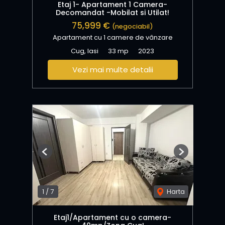
Etaj 1- Apartament 1 Camera-
Decomandat -Mobilat si Utilat!
75,999 €
(negociabil)
Apartament cu 1 camere de vânzare
Cug, Iasi
33 mp
2023
Vezi mai multe detalii
Previous
Next
1
/
7
Harta
Etaj1/Apartament cu o camera-