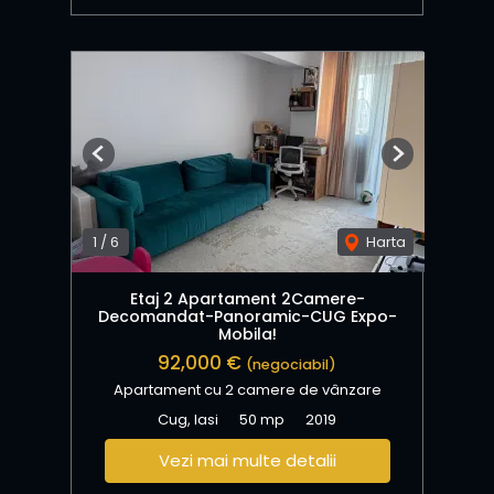
Previous
Next
1
/
6
Harta
Etaj 2 Apartament 2Camere-
Decomandat-Panoramic-CUG Expo-
Mobila!
92,000 €
(negociabil)
Apartament cu 2 camere de vânzare
Cug, Iasi
50 mp
2019
Vezi mai multe detalii