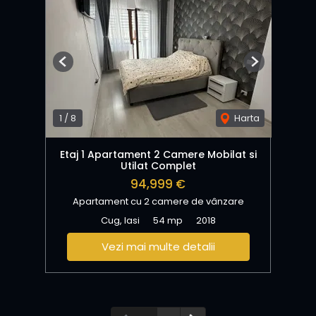
Previous
Next
1
/
8
Harta
Etaj 1 Apartament 2 Camere Mobilat si
Utilat Complet
94,999 €
Apartament cu 2 camere de vânzare
Cug, Iasi
54 mp
2018
Vezi mai multe detalii