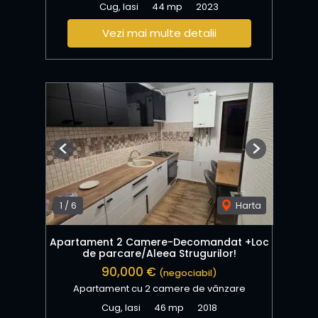
Cug, Iasi
44 mp
2023
Vezi mai multe detalii
Previous
Next
1
/
6
Harta
Apartament 2 Camere-Decomandat +Loc
de parcare/Aleea Strugurilor!
90,000 €
(negociabil)
Apartament cu 2 camere de vânzare
Cug, Iasi
46 mp
2018