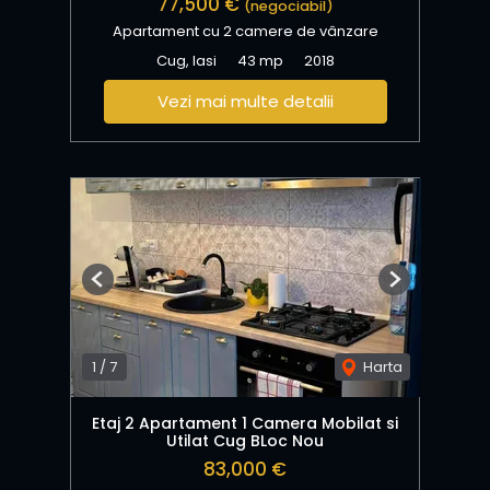
77,500 €
(negociabil)
Apartament cu 2 camere de vânzare
Cug, Iasi
43 mp
2018
Vezi mai multe detalii
Previous
Next
1
/
7
Harta
Etaj 2 Apartament 1 Camera Mobilat si
Utilat Cug BLoc Nou
83,000 €