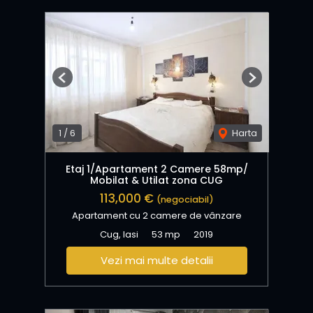
Previous
Next
1
/
6
Harta
Etaj 1/Apartament 2 Camere 58mp/
Mobilat & Utilat zona CUG
113,000 €
(negociabil)
Apartament cu 2 camere de vânzare
Cug, Iasi
53 mp
2019
Vezi mai multe detalii