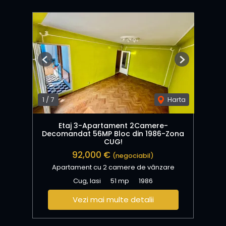
Previous
Next
1
/
7
Harta
Etaj 3-Apartament 2Camere-
Decomandat 56MP Bloc din 1986-Zona
CUG!
92,000 €
(negociabil)
Apartament cu 2 camere de vânzare
Cug, Iasi
51 mp
1986
Vezi mai multe detalii