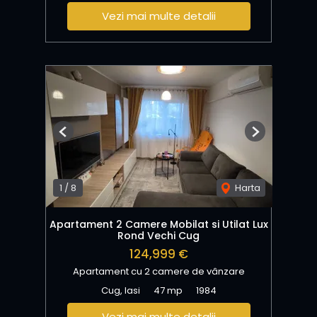
Vezi mai multe detalii
Previous
Next
1
/
8
Harta
Apartament 2 Camere Mobilat si Utilat Lux
Rond Vechi Cug
124,999 €
Apartament cu 2 camere de vânzare
Cug, Iasi
47 mp
1984
Vezi mai multe detalii