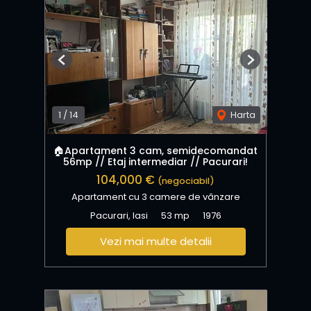
Previous
Next
1
/
14
Harta
🏠Apartament 3 cam, semidecomandat
56mp // Etaj intermediar // Pacurari!
104,000 €
(negociabil)
Apartament cu 3 camere de vânzare
Pacurari, Iasi
53 mp
1976
Vezi mai multe detalii