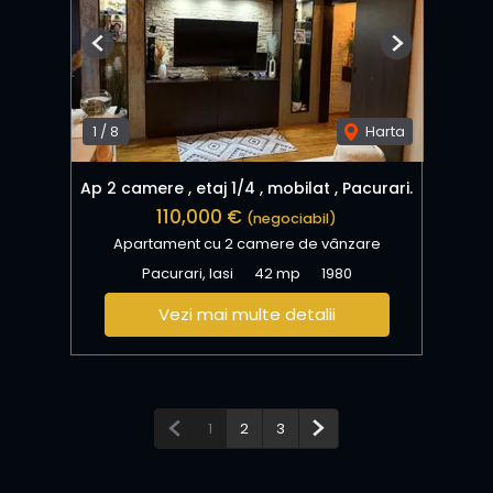
Previous
Next
1
/
8
Harta
Ap 2 camere , etaj 1/4 , mobilat , Pacurari.
110,000 €
(negociabil)
Apartament cu 2 camere de vânzare
Pacurari, Iasi
42 mp
1980
Vezi mai multe detalii
Pagina anterioară
Pagina următoare
1
2
3