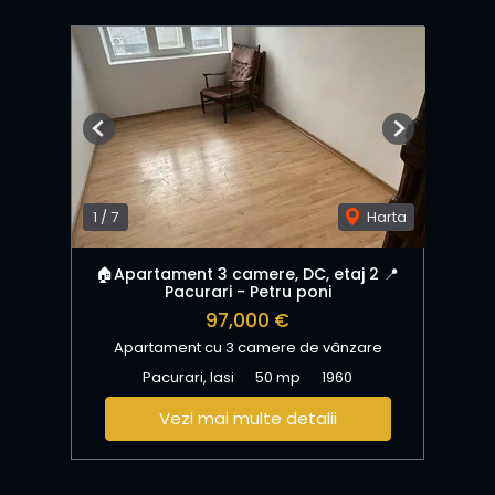
Previous
Next
1
/
7
Harta
🏠Apartament 3 camere, DC, etaj 2 📍
Pacurari - Petru poni
97,000 €
Apartament cu 3 camere de vânzare
Pacurari, Iasi
50 mp
1960
Vezi mai multe detalii