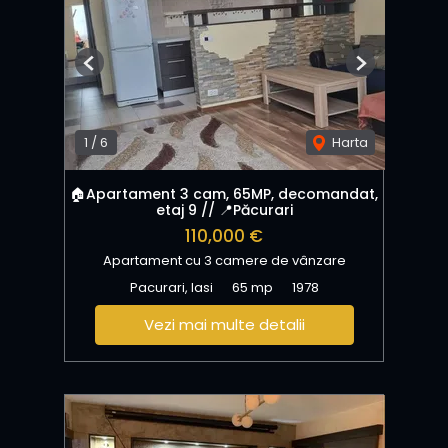
Previous
Next
1
/
6
Harta
🏠Apartament 3 cam, 65MP, decomandat,
etaj 9 // 📍Păcurari
110,000 €
Apartament cu 3 camere de vânzare
Pacurari, Iasi
65 mp
1978
Vezi mai multe detalii