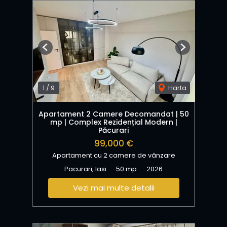
Previous
Next
1
/
9
Harta
Apartament 2 Camere Decomandat | 50
mp | Complex Rezidențial Modern |
Păcurari
99,000 €
Apartament cu 2 camere de vânzare
Pacurari, Iasi
50 mp
2026
Vezi mai multe detalii