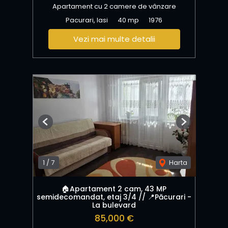
Apartament cu 2 camere de vânzare
Pacurari, Iasi
40 mp
1976
Vezi mai multe detalii
Previous
Next
1
/
7
Harta
🏠Apartament 2 cam, 43 MP
semidecomandat, etaj 3/4 // 📍Păcurari -
La bulevard
85,000 €