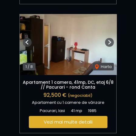
Previous
Next
1
/
8
Harta
Apartament 1 camera, 41mp, DC, etaj 6/8
// Pacurari - rond Canta
92,500 €
(negociabil)
Apartament cu 1 camere de vânzare
Pacurari, Iasi
41 mp
1985
Vezi mai multe detalii