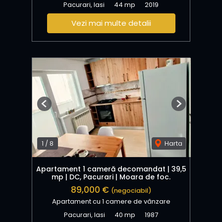
Pacurari, Iasi
44 mp
2019
Vezi mai multe detalii
Previous
Next
1
/
8
Harta
Apartament 1 cameră decomandat | 39,5
mp | DC, Pacurari | Moara de foc.
89,000 €
(negociabil)
Apartament cu 1 camere de vânzare
Pacurari, Iasi
40 mp
1987