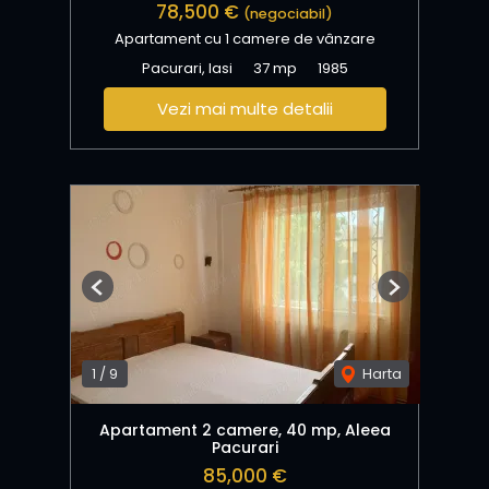
78,500 €
(negociabil)
Apartament cu 1 camere de vânzare
Pacurari, Iasi
37 mp
1985
Vezi mai multe detalii
Previous
Next
1
/
9
Harta
Apartament 2 camere, 40 mp, Aleea
Pacurari
85,000 €