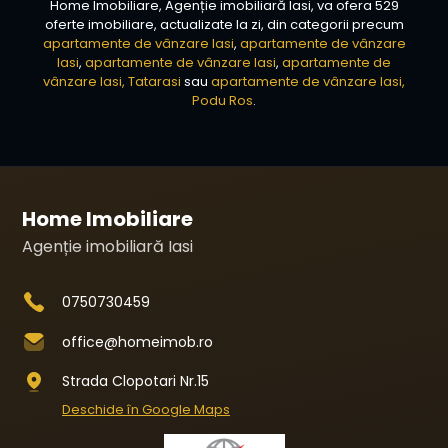
Home Imobiliare, Agenție imobiliară Iasi, va ofera 529
oferte imobiliare, actualizate la zi, din categorii precum
apartamente de vânzare Iasi
,
apartamente de vânzare
Iasi
,
apartamente de vânzare Iasi
,
apartamente de
vânzare Iasi, Tatarasi
sau
apartamente de vânzare Iasi,
Podu Ros
.
Home Imobiliare
Agenție imobiliară Iasi
0750730459
office@homeimob.ro
Strada Clopotari Nr.15
Deschide în Google Maps