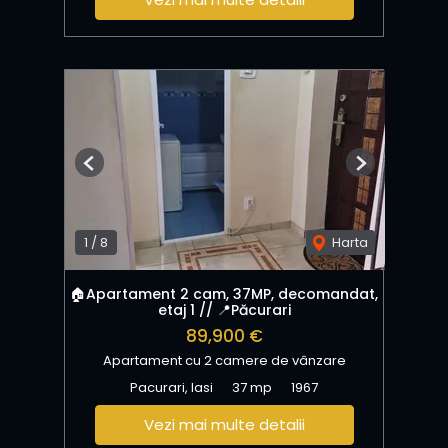
Previous
Next
1
/
8
Harta
🏠Apartament 2 cam, 37MP, decomandat,
etaj 1 // 📍Păcurari
89,900 €
Apartament cu 2 camere de vânzare
Pacurari, Iasi
37 mp
1967
Vezi mai multe detalii