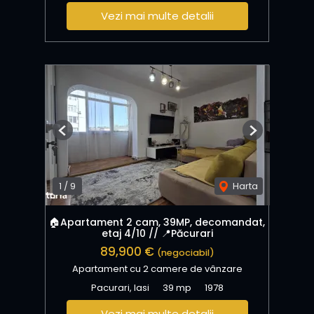
Vezi mai multe detalii
Previous
Next
1
/
9
Harta
🏠Apartament 2 cam, 39MP, decomandat,
etaj 4/10 // 📍Păcurari
89,900 €
(negociabil)
Apartament cu 2 camere de vânzare
Pacurari, Iasi
39 mp
1978
Vezi mai multe detalii