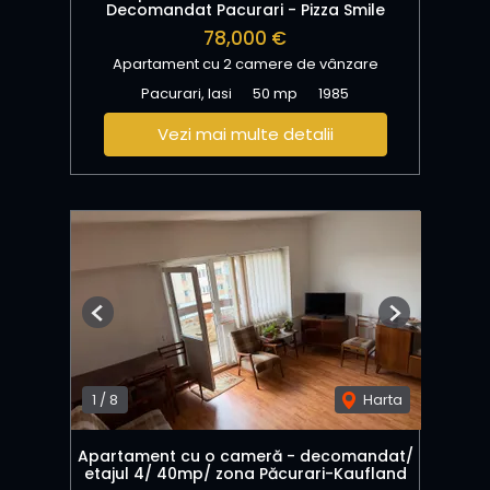
Decomandat Pacurari - Pizza Smile
78,000 €
Apartament cu 2 camere de vânzare
Pacurari, Iasi
50 mp
1985
Vezi mai multe detalii
Previous
Next
1
/
8
Harta
Apartament cu o cameră - decomandat/
etajul 4/ 40mp/ zona Păcurari-Kaufland