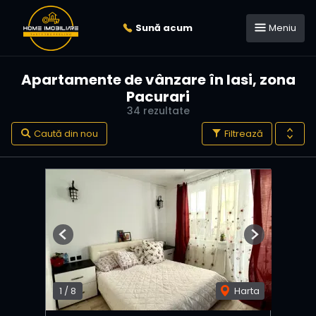
Sună acum
Meniu
Apartamente de vânzare în Iasi, zona
Pacurari
34 rezultate
Caută din nou
Filtrează
Previous
Next
1
/
8
Harta