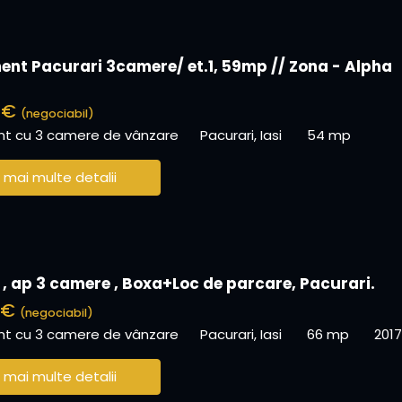
nt Pacurari 3camere/ et.1, 59mp // Zona - Alpha
0 €
(negociabil)
t cu 3 camere de vânzare
Pacurari, Iasi
54 mp
 mai multe detalii
 , ap 3 camere , Boxa+Loc de parcare, Pacurari.
 €
(negociabil)
t cu 3 camere de vânzare
Pacurari, Iasi
66 mp
2017
 mai multe detalii