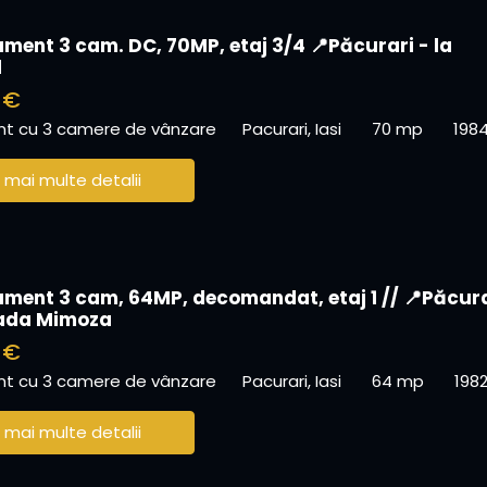
ment 3 cam. DC, 70MP, etaj 3/4 📍Păcurari - la
d
 €
t cu 3 camere de vânzare
Pacurari, Iasi
70 mp
198
 mai multe detalii
ment 3 cam, 64MP, decomandat, etaj 1 // 📍Păcur
nada Mimoza
 €
t cu 3 camere de vânzare
Pacurari, Iasi
64 mp
198
 mai multe detalii