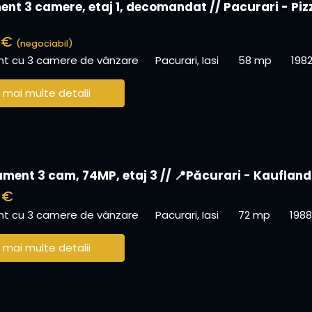
nt 3 camere, etaj 1, decomandat // Pacurari - Piz
0 €
(negociabil)
t cu 3 camere de vânzare
Pacurari, Iasi
58 mp
198
 mai multe detalii
ment 3 cam, 74MP, etaj 3 // 📍Păcurari - Kaufland
 €
t cu 3 camere de vânzare
Pacurari, Iasi
72 mp
1988
 mai multe detalii