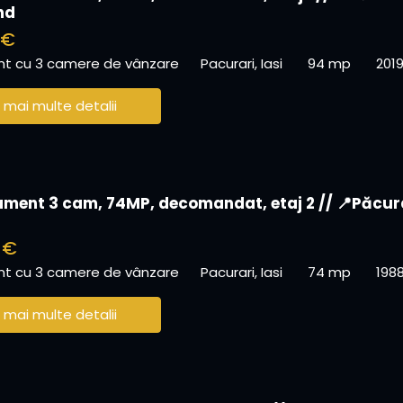
nd
 €
t cu 3 camere de vânzare
Pacurari, Iasi
94 mp
201
 mai multe detalii
ment 3 cam, 74MP, decomandat, etaj 2 // 📍Păcur
 €
t cu 3 camere de vânzare
Pacurari, Iasi
74 mp
198
 mai multe detalii