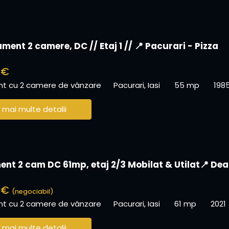
ent 2 camere, DC // Etaj 1 // 📍 Pacurari - Pizza
 €
t cu 2 camere de vânzare
Pacurari, Iasi
55 mp
198
 mai multe detalii
nt 2 cam DC 61mp, etaj 2/3 Mobilat & Utilat📍 Dea
0 €
(negociabil)
t cu 2 camere de vânzare
Pacurari, Iasi
61 mp
2021
 mai multe detalii