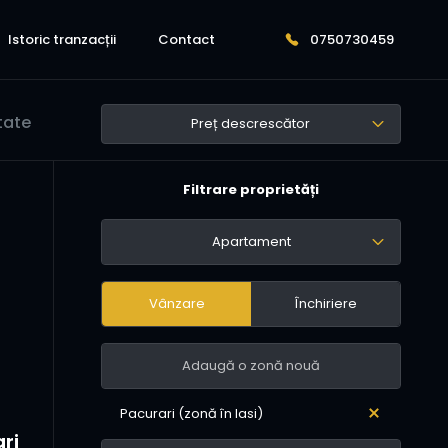
Istoric tranzacții
Contact
0750730459
tate
Preț descrescător
Filtrare proprietăți
Apartament
7
Vânzare
Închiriere
Pacurari (zonă în Iasi)
ari