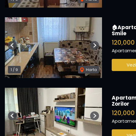
🏠Apartam
Smile
120,000
Previous
Next
Apartamen
Vezi
1
/
9
Harta
Apartame
Zorilor
120,00
Previous
Next
Apartamen
Vezi