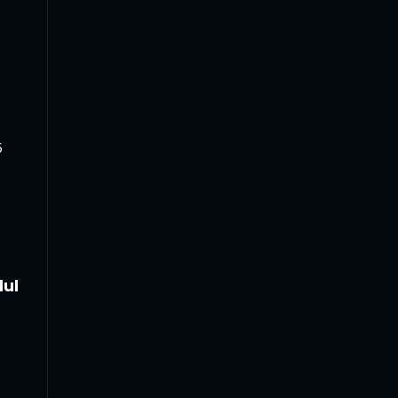
5
lul