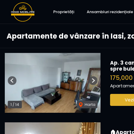
Proprietăți
Ansambluri rezidențiale
Apartamente de vânzare în Iasi, z
Ap. 3 ca
spre bul
175,00
Previous
Next
Apartamen
Vezi
1
/
14
Harta
🏠Aparta