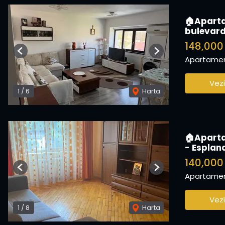
🏠Aparta
bulevar
148,000
Previous
Next
Apartamen
Vezi
1
/
6
Harta
🏠Aparta
- Espla
140,000
Previous
Next
Apartamen
Vezi
1
/
8
Harta