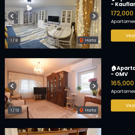
- Kaufla
172,000
Previous
Next
Apartamen
Vezi
1
/
8
Harta
🏠Aparta
- OMV
165,000
Previous
Next
Apartamen
Vezi
1
/
13
Harta