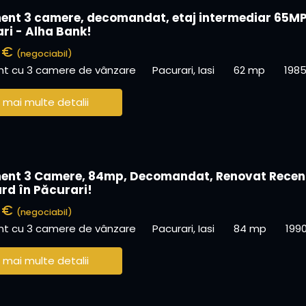
nt 3 camere, decomandat, etaj intermediar 65MP
ari - Alha Bank!
0 €
(negociabil)
t cu 3 camere de vânzare
Pacurari, Iasi
62 mp
198
 mai multe detalii
nt 3 Camere, 84mp, Decomandat, Renovat Recen
ard în Păcurari!
0 €
(negociabil)
t cu 3 camere de vânzare
Pacurari, Iasi
84 mp
199
 mai multe detalii