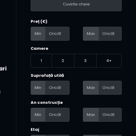
9
Preț (€)
Min
Max
Camere
1
2
3
4+
ari
Suprafață utilă
Min
Max
8
An construcție
Min
Max
Etaj