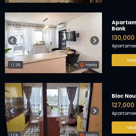
Apartame
Bank
130,00
Previous
Next
Apartamen
Vezi
1
/
25
Harta
Bloc Nou
127,000
Apartamen
Previous
Next
Vezi
1
/
8
Harta