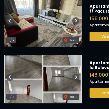
Apartame
// Pacur
155,00
Previous
Next
Apartamen
Vezi
1
/
7
Harta
Apartame
la Bulev
148,00
Previous
Next
Apartamen
Vezi
1
/
8
Harta