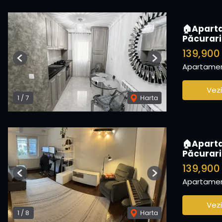
🏠Aparta
Păcurari
139,900
Previous
Next
Apartamen
Vezi
1
/
7
Harta
🏠Aparta
Păcurari
139,900
Previous
Next
Apartamen
Vezi
1
/
8
Harta