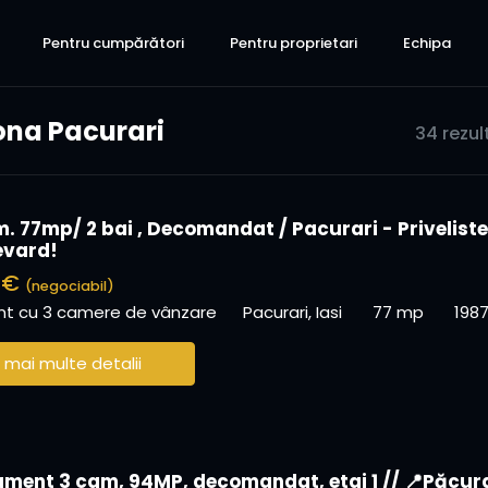
Pentru cumpărători
Pentru proprietari
Echipa
ona Pacurari
34 rezul
m. 77mp/ 2 bai , Decomandat / Pacurari - Priveliste
evard!
0 €
(negociabil)
t cu 3 camere de vânzare
Pacurari, Iasi
77 mp
198
 mai multe detalii
ment 3 cam, 94MP, decomandat, etaj 1 // 📍Păcur