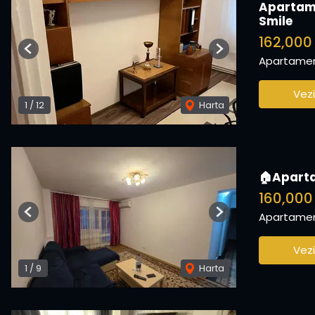
Apartame
Smile
162,00
Previous
Next
Apartamen
Vezi
1
/
12
Harta
🏠Aparta
160,000
Apartamen
Previous
Next
Vezi
1
/
9
Harta