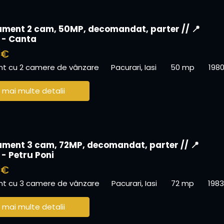
ment 2 cam, 50MP, decomandat, parter // 📍
 - Canta
 €
t cu 2 camere de vânzare
Pacurari, Iasi
50 mp
198
 mai multe detalii
ment 3 cam, 72MP, decomandat, parter // 📍
 - Petru Poni
 €
t cu 3 camere de vânzare
Pacurari, Iasi
72 mp
1983
 mai multe detalii