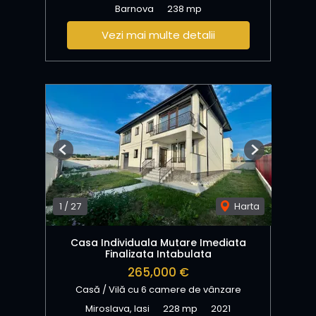
Barnova
238 mp
Vezi mai multe detalii
Previous
Next
1
/
27
Harta
Casa Individuala Mutare Imediata
Finalizata Intabulata
265,000 €
Casă / Vilă cu 6 camere de vânzare
Miroslava, Iasi
228 mp
2021