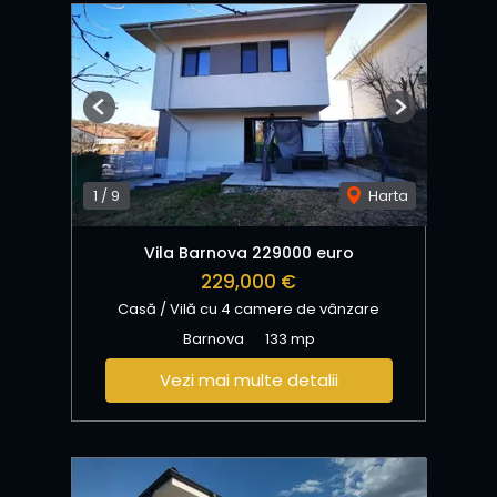
Previous
Next
1
/
9
Harta
Vila Barnova 229000 euro
229,000 €
Casă / Vilă cu 4 camere de vânzare
Barnova
133 mp
Vezi mai multe detalii