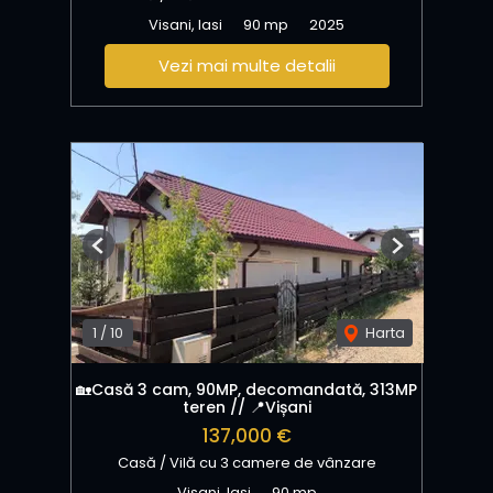
Visani, Iasi
90 mp
2025
Vezi mai multe detalii
Previous
Next
1
/
10
Harta
🏡Casă 3 cam, 90MP, decomandată, 313MP
teren // 📍Vișani
137,000 €
Casă / Vilă cu 3 camere de vânzare
Visani, Iasi
90 mp