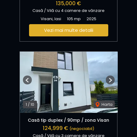
135,000 €
Casă / Vilă cu 4 camere de vânzare
Visani, Iasi
105 mp
2025
Vezi mai multe detalii
Previous
Next
1
/
10
Harta
Casă tip duplex / 90mp / zona Visan
124,999 €
(negociabil)
Casă / Vilă cu 3 camere de vânzare