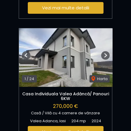
Vezi mai multe detalii
Previous
Next
1
/
24
Harta
Casa Individuala Valea Adâncă/ Panouri
6KW
270,000 €
Casă / Vilă cu 4 camere de vânzare
Valea Adanca, Iasi
204 mp
2024