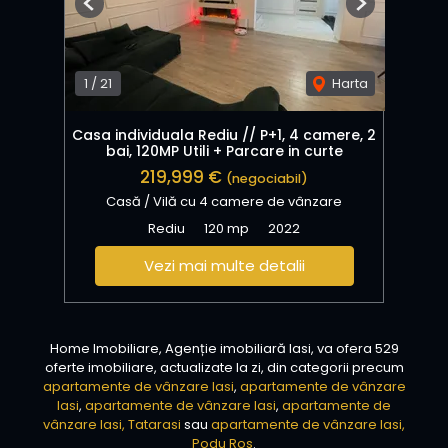
Previous
Next
1
/
21
Harta
Casa individuala Rediu // P+1, 4 camere, 2
bai, 120MP Utili + Parcare in curte
219,999 €
(negociabil)
Casă / Vilă cu 4 camere de vânzare
Rediu
120 mp
2022
Vezi mai multe detalii
Home Imobiliare, Agenție imobiliară Iasi, va ofera 529
oferte imobiliare, actualizate la zi, din categorii precum
apartamente de vânzare Iasi
,
apartamente de vânzare
Iasi
,
apartamente de vânzare Iasi
,
apartamente de
vânzare Iasi, Tatarasi
sau
apartamente de vânzare Iasi,
Podu Ros
.