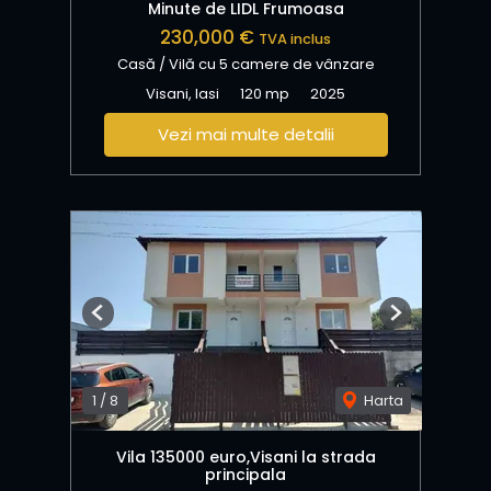
Minute de LIDL Frumoasa
230,000 €
TVA inclus
Casă / Vilă cu 5 camere de vânzare
Visani, Iasi
120 mp
2025
Vezi mai multe detalii
Previous
Next
1
/
8
Harta
Vila 135000 euro,Visani la strada
principala