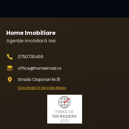
Home Imobiliare
Agenție imobiliară Iasi
0750730459
office@homeimob.ro
Strada Clopotari Nr.15
Deschide în Google Maps