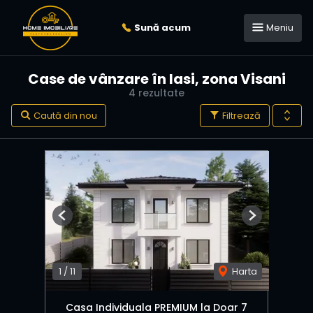
Sună acum
Meniu
Case de vânzare în Iasi, zona Visani
4 rezultate
Caută din nou
Filtrează
Previous
Next
1
/
11
Harta
Casa Individuala PREMIUM la Doar 7