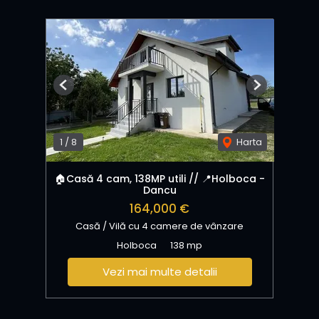
Previous
Next
1
/
8
Harta
🏠Casă 4 cam, 138MP utili // 📍Holboca -
Dancu
164,000 €
Casă / Vilă cu 4 camere de vânzare
Holboca
138 mp
Vezi mai multe detalii