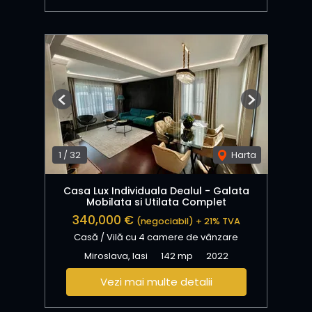
Previous
Next
1
/
32
Harta
Casa Lux Individuala Dealul - Galata
Mobilata si Utilata Complet
340,000 €
(negociabil) + 21% TVA
Casă / Vilă cu 4 camere de vânzare
Miroslava, Iasi
142 mp
2022
Vezi mai multe detalii