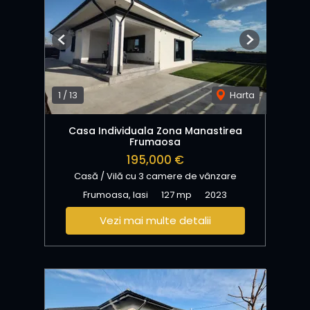
Previous
Next
1
/
13
Harta
Casa Individuala Zona Manastirea
Frumaosa
195,000 €
Casă / Vilă cu 3 camere de vânzare
Frumoasa, Iasi
127 mp
2023
Vezi mai multe detalii