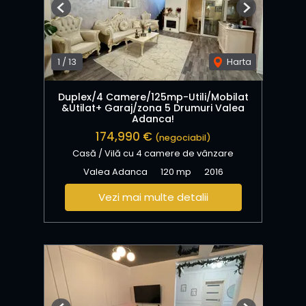
Previous
Next
1
/
13
Harta
Duplex/4 Camere/125mp-Utili/Mobilat
&Utilat+ Garaj/zona 5 Drumuri Valea
Adanca!
174,990 €
(negociabil)
Casă / Vilă cu 4 camere de vânzare
Valea Adanca
120 mp
2016
Vezi mai multe detalii