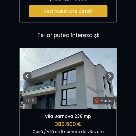
Vezi mai multe detalii
Te-ar putea interesa și:
Previous
Next
1
/
12
Harta
Vila Barnova 238 mp
389,500 €
Casă / Vilă cu 5 camere de vânzare