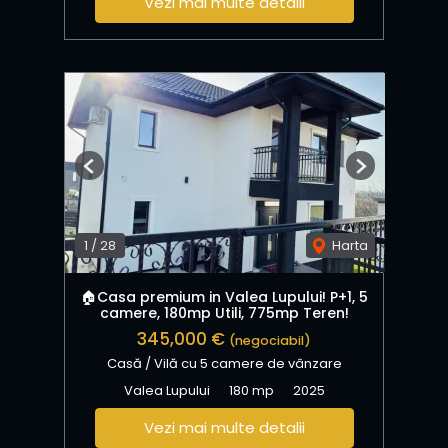
Vezi mai multe detalii
Previous
Next
1
/
28
Harta
🏠Casa premium in Valea Lupului! P+1, 5
camere, 180mp Utili, 775mp Teren!
345,000 €
(negociabil)
Casă / Vilă cu 5 camere de vânzare
Valea Lupului
180 mp
2025
Vezi mai multe detalii