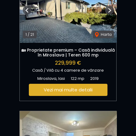
Previous
Next
1
/
21
Harta
🏡 Proprietate premium – Casă individuală
în Miroslava | Teren 600 mp
229,999 €
Casă / Vilă cu 4 camere de vânzare
Miroslava, Iasi
122 mp
2019
Vezi mai multe detalii