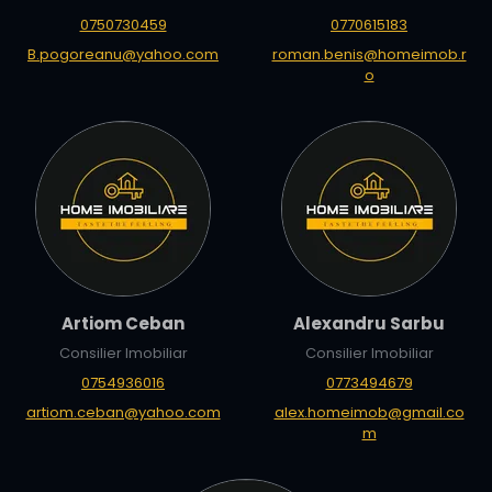
0750730459
0770615183
B.pogoreanu@yahoo.com
roman.benis@homeimob.r
o
Artiom Ceban
Alexandru Sarbu
Consilier Imobiliar
Consilier Imobiliar
0754936016
0773494679
artiom.ceban@yahoo.com
alex.homeimob@gmail.co
m