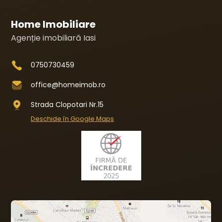
Home Imobiliare
Agenție imobiliară Iasi
0750730459
office@homeimob.ro
Strada Clopotari Nr.15
Deschide în Google Maps