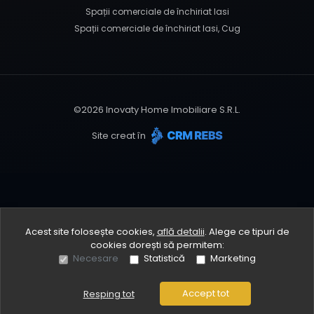
Spații comerciale de închiriat Iasi
Spații comerciale de închiriat Iasi, Cug
©
2026
Inovaty Home Imobiliare S.R.L.
Site creat în
Acest site folosește cookies,
află detalii
.
Alege ce tipuri de
cookies dorești să permitem:
Necesare
Statistică
Marketing
Accept tot
Resping tot