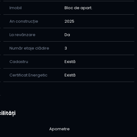
Imobil
Bloc de apart.
An construcție
2025
La revânzare
Da
Număr etaje clădire
3
Cadastru
Există
Certificat Energetic
Există
ilități
Apometre