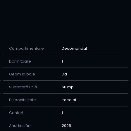
Compartimentare
Decomandat
i nu rata ocazia de a te muta într-un apartament
Dormitoare
1
Geam la baie
Da
Suprafață utilă
60 mp
Disponibilitate
Imediat
Confort
1
Anul finisării
2025