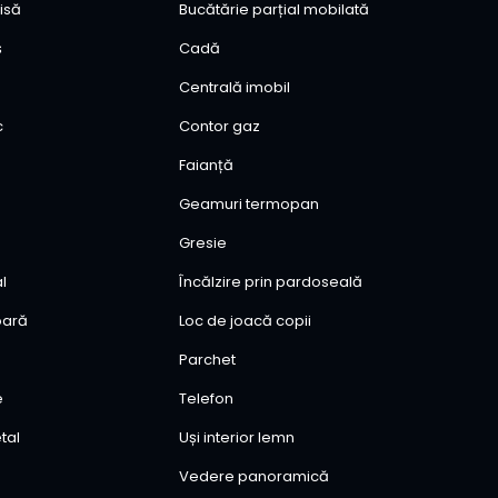
isă
Bucătărie parțial mobilată
ș
Cadă
Centrală imobil
c
Contor gaz
ă
Faianță
Geamuri termopan
Gresie
al
Încălzire prin pardoseală
ioară
Loc de joacă copii
Parchet
e
Telefon
tal
Uși interior lemn
Vedere panoramică