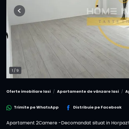
Previous
1
/
9
Oferte imobiliare Iasi
Apartamente de vânzare Iasi
A
Trimite pe
WhatsApp
Distribuie pe
Facebook
Apartament 2Camere -Decomandat situat in Horpaz!