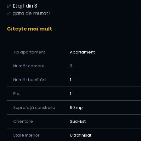
✅ Etaj 1 din 3
✅ gata de mutat!
✅ Compartimentare eficientă și luminozitate naturală
✅ Întreținere redusă și cheltuieli echilibrate
Citește mai mult
🔑 Se vinde exact cum îl vezi în poze
Tip apartament
Apartament
*Pret-89900 euro
📞 Sună acum pentru o vizionare cu Home Imobiliare ș
Număr camere
2
complet pregătit pentru
Număr bucătării
1
tine!-0770615183
Etaj
1
Suprafață construită
60 mp
Orientare
Sud-Est
Stare interior
Ultrafinisat