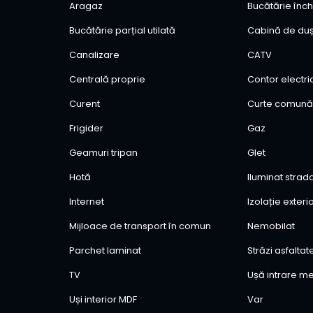
Aragaz
Bucătărie înch
Bucătărie parțial utilată
Cabină de du
Canalizare
CATV
Centrală proprie
Contor electri
Curent
Curte comun
Frigider
Gaz
Geamuri tripan
Glet
Hotă
Iluminat strad
Internet
Izolație exter
Mijloace de transport în comun
Nemobilat
Parchet laminat
Străzi asfaltat
TV
Ușă intrare me
Uși interior MDF
Var