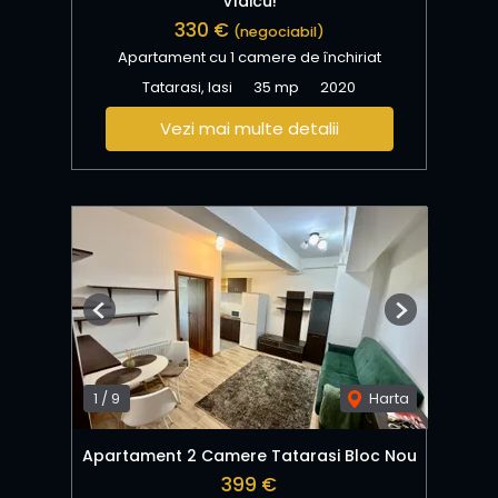
Vlaicu!
330 €
(negociabil)
Apartament cu 1 camere de închiriat
Tatarasi, Iasi
35 mp
2020
Vezi mai multe detalii
Previous
Next
1
/
9
Harta
Apartament 2 Camere Tatarasi Bloc Nou
399 €