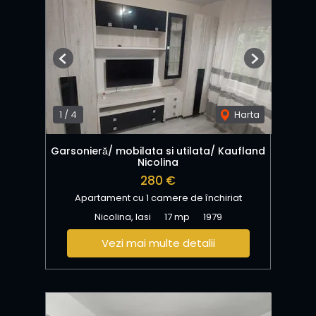
Previous
Next
1
/
4
Harta
Garsonieră/ mobilata si utilata/ Kaufland
Nicolina
280 €
Apartament cu 1 camere de închiriat
Nicolina, Iasi
17 mp
1979
Vezi mai multe detalii