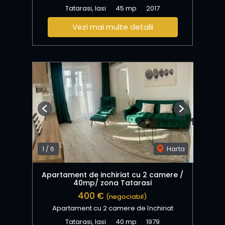
Tatarasi, Iasi
45 mp
2017
Vezi mai multe detalii
Previous
Next
1
/
6
Harta
Apartament de inchiriat cu 2 camere /
40mp/ zona Tatarasi
400 €
(negociabil)
Apartament cu 2 camere de închiriat
Tatarasi, Iasi
40 mp
1979