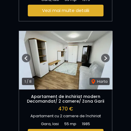
Vezi mai multe detalii
Previous
Next
1
/
8
Harta
Apartament de inchiriat modern
Decomandat/ 2 camere/ Zona Garii
470 €
Apartament cu 2 camere de închiriat
Gara, Iasi
55 mp
1985