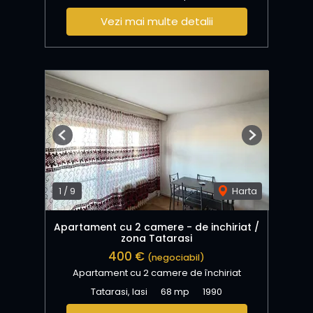
Vezi mai multe detalii
Previous
Next
1
/
9
Harta
Apartament cu 2 camere - de inchiriat /
zona Tatarasi
400 €
(negociabil)
Apartament cu 2 camere de închiriat
Tatarasi, Iasi
68 mp
1990