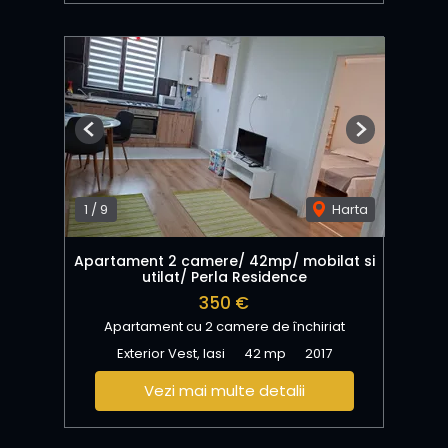
Previous
Next
1
/
9
Harta
Apartament 2 camere/ 42mp/ mobilat si
utilat/ Perla Residence
350 €
Apartament cu 2 camere de închiriat
Exterior Vest, Iasi
42 mp
2017
Vezi mai multe detalii