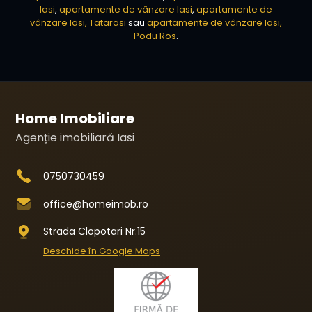
Iasi
,
apartamente de vânzare Iasi
,
apartamente de
vânzare Iasi, Tatarasi
sau
apartamente de vânzare Iasi,
Podu Ros
.
Home Imobiliare
Agenție imobiliară Iasi
0750730459
office@homeimob.ro
Strada Clopotari Nr.15
Deschide în Google Maps