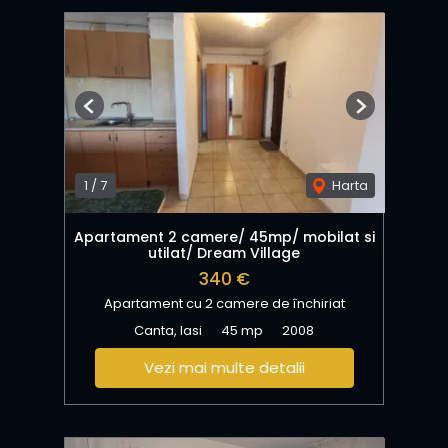
Previous
Next
1
/
7
Harta
Apartament 2 camere/ 45mp/ mobilat si
utilat/ Dream Village
340 €
Apartament cu 2 camere de închiriat
Canta, Iasi
45 mp
2008
Vezi mai multe detalii