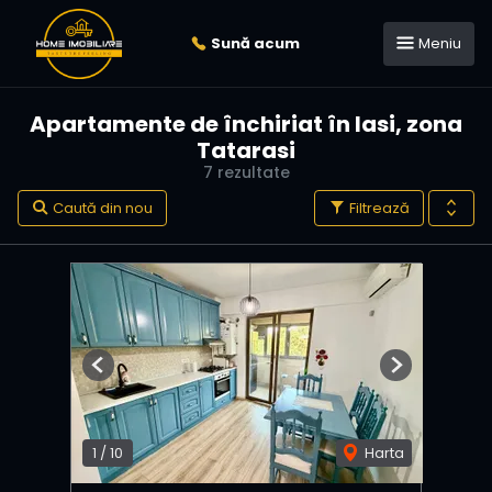
Sună acum
Meniu
Apartamente de închiriat în Iasi, zona
Tatarasi
7 rezultate
Caută din nou
Filtrează
Previous
Next
1
/
10
Harta