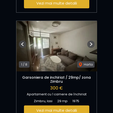
Vezi mai multe detalii
Previous
Next
1
/
8
Harta
Garsoniera de inchiriat / 29mp/ zona
Zimbru
300 €
Apartament cu 1 camere de închiriat
Zimbru, Iasi
29 mp
1975
Vezi mai multe detalii