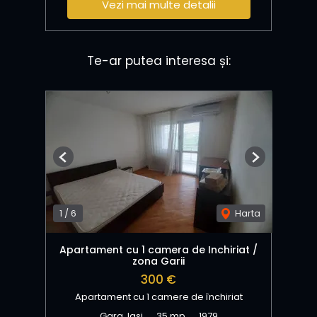
Vezi mai multe detalii
Te-ar putea interesa și:
Previous
Next
1
/
6
Harta
Apartament cu 1 camera de Inchiriat /
zona Garii
300 €
Apartament cu 1 camere de închiriat
Gara, Iasi
35 mp
1979