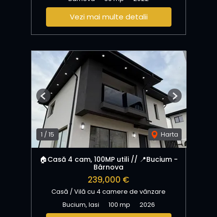
Vezi mai multe detalii
Previous
Next
1
/
15
Harta
🏠Casă 4 cam, 100MP utili // 📍Bucium -
Bârnova
239,000 €
Casă / Vilă cu 4 camere de vânzare
Bucium, Iasi
100 mp
2026