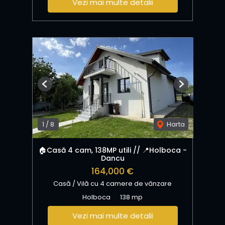
Vezi mai multe detalii
Previous
Next
1
/
8
Harta
🏠Casă 4 cam, 138MP utili // 📍Holboca -
Dancu
164,000 €
Casă / Vilă cu 4 camere de vânzare
Holboca
138 mp
Vezi mai multe detalii