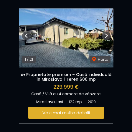
Previous
Next
1
/
21
Harta
🏡 Proprietate premium – Casă individuală
în Miroslava | Teren 600 mp
229,999 €
Casă / Vilă cu 4 camere de vânzare
Miroslava, Iasi
122 mp
2019
Vezi mai multe detalii