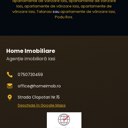
apartamente de vânzare Iasi
,
apartamente de vânzare
Iasi
,
apartamente de vânzare Iasi
,
apartamente de
vânzare Iasi, Tatarasi
sau
apartamente de vânzare Iasi,
Podu Ros
.
Home Imobiliare
Agenție imobiliară Iasi
0750730459
office@homeimob.ro
Strada Clopotari Nr.15
Deschide în Google Maps