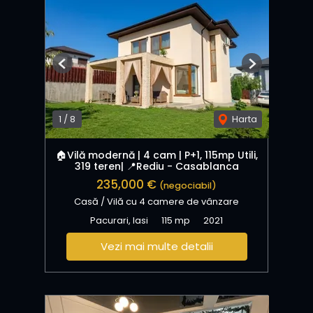
Previous
Next
1
/
8
Harta
🏠Vilă modernă | 4 cam | P+1, 115mp Utili,
319 teren| 📍Rediu - Casablanca
235,000 €
(negociabil)
Casă / Vilă cu 4 camere de vânzare
Pacurari, Iasi
115 mp
2021
Vezi mai multe detalii