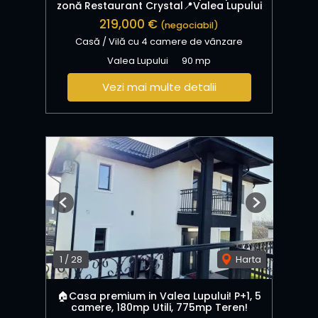
zonă Restaurant Crystal📍Valea Lupului
219,000 €
(negociabil)
Casă / Vilă cu 4 camere de vânzare
Valea Lupului
90 mp
Vezi mai multe detalii
Previous
Next
1
/
28
Harta
🏠Casa premium in Valea Lupului! P+1, 5
camere, 180mp Utili, 775mp Teren!