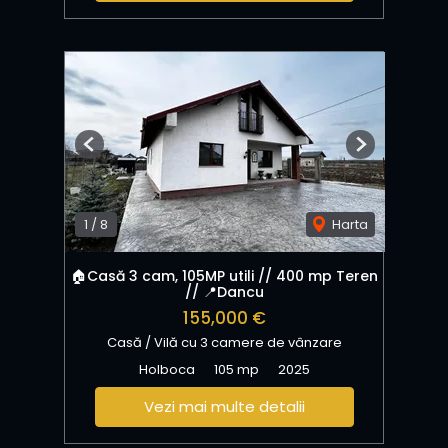
Previous
Next
1
/
8
Harta
🏠Casă 3 cam, 105MP utili // 400 mp Teren
// 📍Dancu
155,000 €
Casă / Vilă cu 3 camere de vânzare
Holboca
105 mp
2025
Vezi mai multe detalii