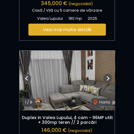
345,000 €
(negociabil)
Casă / Vilă cu 5 camere de vânzare
Valea Lupului
180 mp
2025
Vezi mai multe detalii
Previous
Next
1
/
8
Harta
Duplex in Valea Lupului, 4 cam - 96MP utili
+ 300mp teren // 2 parcări
146,000 €
(negociabil)