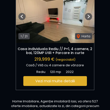
Previous
Next
1
/
21
Harta
Casa individuala Rediu // P+1, 4 camere, 2
bai, 120MP Utili + Parcare in curte
219,999 €
(negociabil)
Casă / Vilă cu 4 camere de vânzare
Rediu
120 mp
2022
Vezi mai multe detalii
Home Imobiliare, Agenție imobiliară Iasi, va ofera 527
oferte imobiliare, actualizate la zi, din categorii precum