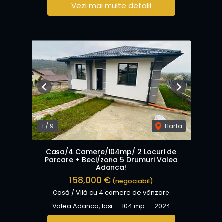
Vezi mai multe detalii
Previous
Next
1
/
9
Harta
Casa/4 Camere/104mp/ 2 Locuri de
Parcare + Beci/zona 5 Drumuri Valea
Adanca!
158,000 €
(negociabil)
Casă / Vilă cu 4 camere de vânzare
Valea Adanca, Iasi
104 mp
2024