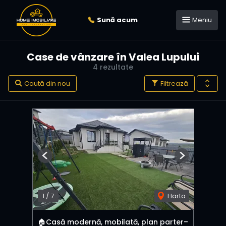
Sună acum
Meniu
Case de vânzare în Valea Lupului
4 rezultate
Caută din nou
Filtrează
Previous
Next
1
/
7
Harta
🏠Casă modernă, mobilată, plan parter–