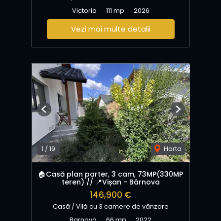
Victoria
111 mp
2026
Vezi mai multe detalii
Previous
Next
1
/
19
Harta
🏠Casă plan parter, 3 cam, 73MP(330MP
teren) // 📍Vișan - Bârnova
146,900 €
Casă / Vilă cu 3 camere de vânzare
Barnova
66 mp
2022