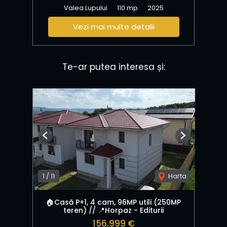
Valea Lupului
110 mp
2025
Vezi mai multe detalii
Te-ar putea interesa și:
Previous
Next
1
/
11
Harta
🏠Casă P+1, 4 cam, 96MP utili (250MP
teren) // 📍Horpaz - Editurii
156,999 €