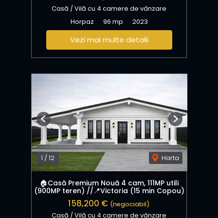
Casă / Vilă cu 4 camere de vânzare
Horpaz
96 mp
2023
Vezi mai multe detalii
Previous
Next
1
/
12
Harta
🏠Casă Premium Nouă 4 cam, 111MP utili
(900MP teren) //📍Victoria (15 min Copou)
158,200 €
(negociabil)
Casă / Vilă cu 4 camere de vânzare