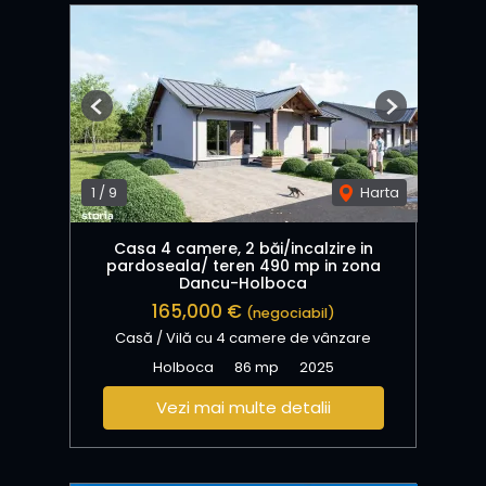
Previous
Next
1
/
9
Harta
Casa 4 camere, 2 băi/incalzire in
pardoseala/ teren 490 mp in zona
Dancu-Holboca
165,000 €
(negociabil)
Casă / Vilă cu 4 camere de vânzare
Holboca
86 mp
2025
Vezi mai multe detalii