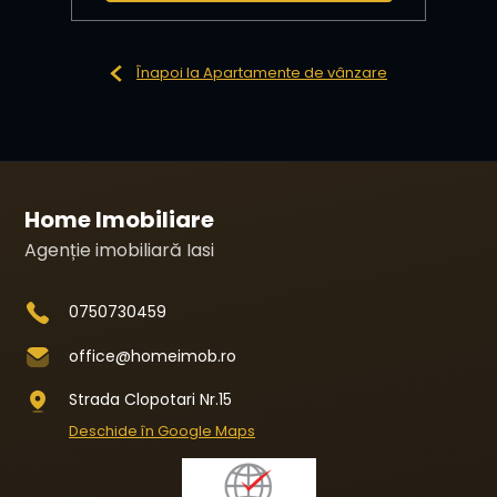
Înapoi la Apartamente de vânzare
Home Imobiliare
Agenție imobiliară Iasi
0750730459
office@homeimob.ro
Strada Clopotari Nr.15
Deschide în Google Maps