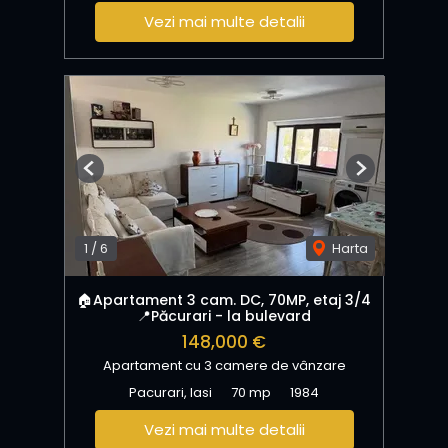
Vezi mai multe detalii
Previous
Next
1
/
6
Harta
🏠Apartament 3 cam. DC, 70MP, etaj 3/4
📍Păcurari - la bulevard
148,000 €
Apartament cu 3 camere de vânzare
Pacurari, Iasi
70 mp
1984
Vezi mai multe detalii