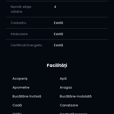
Număr etaje
4
clădire
Cadastru
Există
Intabulare
Există
Certificat Energetic
Există
Facilități
Acoperiș
Apă
Apometre
Aragaz
Bucătărie închisă
Bucătărie mobilată
Cadă
Canalizare