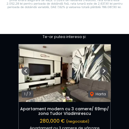
Te-ar putea interesa și:
Previous
Next
1
/
7
Harta
Apartament modern cu 3 camere/ 69mp/
zona Tudor Vladimirescu
280,000 €
(negociabil)
Apartament cu 3 camere de vânzare