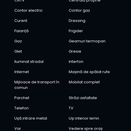
CATV
Centrală proprie
Contor electric
Contor gaz
Curent
Dressing
Faianță
Frigider
Gaz
Geamuri termopan
Glet
Gresie
Iluminat stradal
Interfon
Internet
Mașină de spălat rufe
Mijloace de transport în
Mobilat complet
comun
Parchet
Străzi asfaltate
Telefon
TV
Ușă intrare metal
Uși interior lemn
Var
Vedere spre oraș