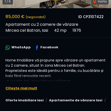
1
/
6
Harta
85,000 €
ID CP3107422
(negociabil)
Apartament cu 2 camere de vânzare
Mircea cel Batran, Iasi
42 mp
1976
WhatsApp
Facebook
Home Imobiliare vă propune spre vânzare un apartament
cu 2 camere, situat în zona Mircea cel Batran.
Proprietatea este ideală pentru o familie, cu bucătăria și
baia fiind renovate recent.
📍 Locație: Iași, zona Mircea cel Batran
Citește mai mult
🏠 Tip: Apartament 2 Camere
📏 Suprafață Totală: 42 mp
Oferte imobiliare Iasi
Apartamente de vânzare Iasi
A
🔢 Etaj: 1