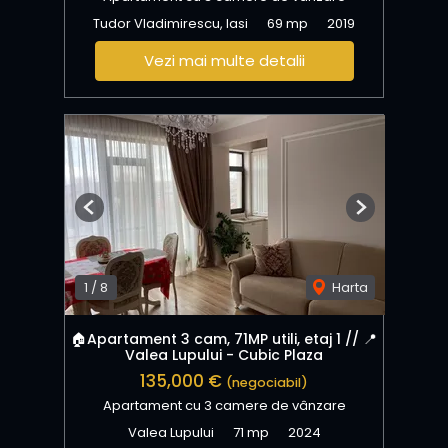
Tudor Vladimirescu, Iasi
69 mp
2019
Vezi mai multe detalii
Previous
Next
1
/
8
Harta
🏠Apartament 3 cam, 71MP utili, etaj 1 // 📍
Valea Lupului - Cubic Plaza
135,000 €
(negociabil)
Apartament cu 3 camere de vânzare
Valea Lupului
71 mp
2024