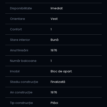
soluții de finanțare prin partenerii noștri bancari.
Disponibilitate
Imediat
📞 Contact pentru detalii și vizionări: Radu - Consilier
Home Imobiliare Tel/WhatsApp: 0741507661
Orientare
Vest
Confort
1
Stare interior
Bună
Anul finisării
1976
Număr balcoane
1
Imobil
Bloc de apart.
Stadiu construcție
Finalizată
An construcție
1976
Tip construcție
Plăci