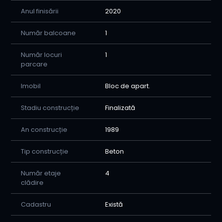
puteti apela oricand la consilierul nostru imobiliar-
Anul finisării
2020
Bogdan 0750730459
Număr balcoane
1
Număr locuri
1
parcare
Imobil
Bloc de apart.
Stadiu construcție
Finalizată
An construcție
1989
Tip construcție
Beton
Număr etaje
4
clădire
Cadastru
Există