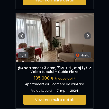
Vezi mai multe detalii
Previous
Next
1
/
8
Harta
🏠Apartament 3 cam, 71MP utili, etaj 1 // 📍
Valea Lupului - Cubic Plaza
135,000 €
(negociabil)
Apartament cu 3 camere de vânzare
Valea Lupului
71 mp
2024
Vezi mai multe detalii