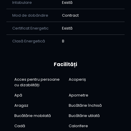
Intabulare
Există
Mod de dobândire
Contract
Certificat Energetic
Există
Clasă Energetică
B
Facilități
Acces pentru persoane
Acoperiș
cu dizabilități
Apă
Apometre
Aragaz
Bucătărie închisă
Bucătărie mobilată
Bucătărie utilată
Cadă
Calorifere