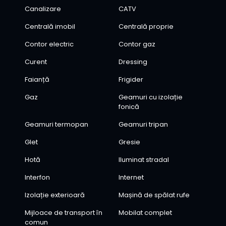
Canalizare
CATV
Centrală imobil
Centrală proprie
Contor electric
Contor gaz
Curent
Dressing
Faianță
Frigider
Gaz
Geamuri cu izolație
fonică
Geamuri termopan
Geamuri tripan
Glet
Gresie
Hotă
Iluminat stradal
Interfon
Internet
Izolație exterioară
Mașină de spălat rufe
Mijloace de transport în
Mobilat complet
comun