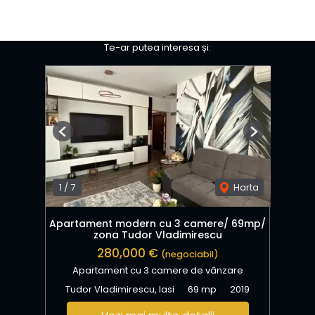
Te-ar putea interesa și:
Previous
Next
1
/
7
Harta
Apartament modern cu 3 camere/ 69mp/
zona Tudor Vladimirescu
280,000 €
(negociabil)
Apartament cu 3 camere de vânzare
Tudor Vladimirescu, Iasi
69 mp
2019