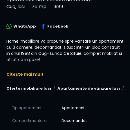
Cug, Iasi
76 mp
1989
WhatsApp
Facebook
Home Imobiliare va propune spre vanzare un apartament
cu 3 camere, decomandat, situat intr-un bloc construit
in anul 1988 din Cug- Lunca Cetatuiei complet mobilat si
utilat ca in poze!
Apartamentul este dotat cu :
Citește mai mult
- Centrala termica proprie
Oferte imobiliare Iasi
Apartamente de vânzare Iasi
A
- Tamplarie PVC
- Gresie, Faianta, Parchet
Tip apartament
Apartament
- Usa Metalica
-Pret: 139.999 Euro Negociabil
Compartimentare
Decomandat
-Apartament dispune de 3 camere, mobilat, suprafață