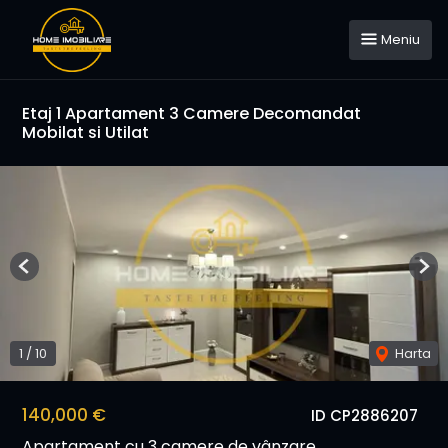
Meniu
Etaj 1 Apartament 3 Camere Decomandat
Mobilat si Utilat
Previous
Nex
1
/
10
Harta
140,000 €
ID CP2886207
Apartament cu 3 camere de vânzare