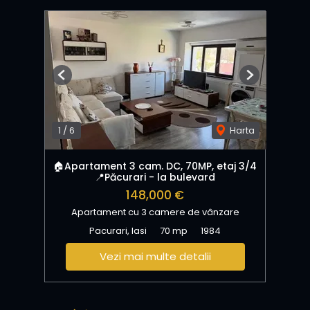
Previous
Next
1
/
6
Harta
🏠Apartament 3 cam. DC, 70MP, etaj 3/4
📍Păcurari - la bulevard
148,000 €
Apartament cu 3 camere de vânzare
Pacurari, Iasi
70 mp
1984
Vezi mai multe detalii