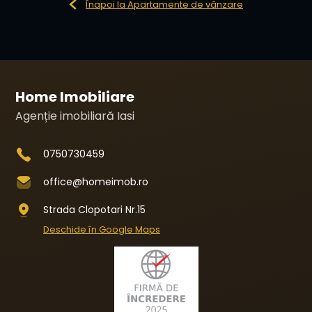
Înapoi la Apartamente de vânzare
Home Imobiliare
Agenție imobiliară Iasi
0750730459
office@homeimob.ro
Strada Clopotari Nr.15
Deschide în Google Maps