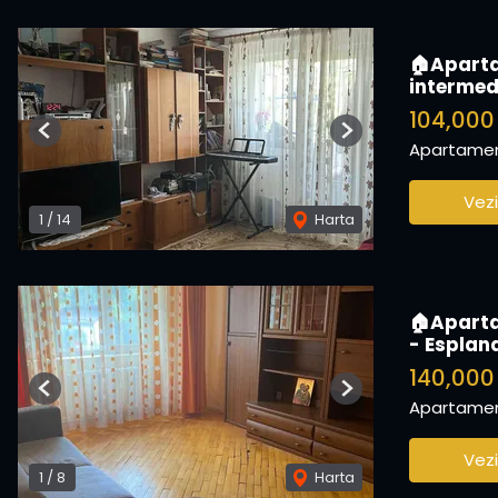
🏠Aparta
intermed
104,00
Previous
Next
Apartamen
Vezi
1
/
14
Harta
🏠Aparta
- Espla
140,000
Previous
Next
Apartamen
Vezi
1
/
8
Harta