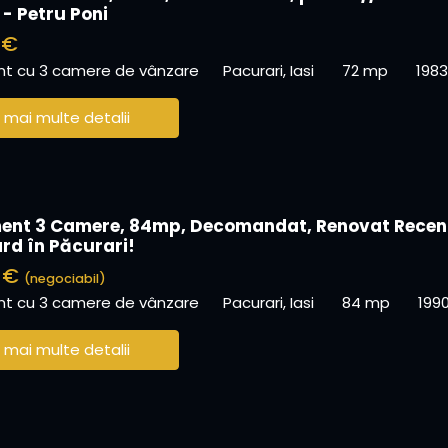
 - Petru Poni
 €
t cu 3 camere de vânzare
Pacurari, Iasi
72 mp
1983
 mai multe detalii
nt 3 Camere, 84mp, Decomandat, Renovat Recen
ard în Păcurari!
0 €
(negociabil)
t cu 3 camere de vânzare
Pacurari, Iasi
84 mp
199
 mai multe detalii