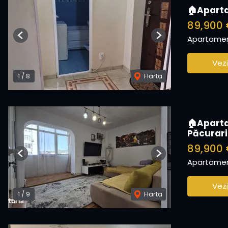
🏠Aparta
89,900
Apartamen
Previous
Next
Vezi
1
/
8
Harta
🏠Aparta
Păcurari
89,900
Previous
Next
Apartamen
Vezi
1
/
9
Harta