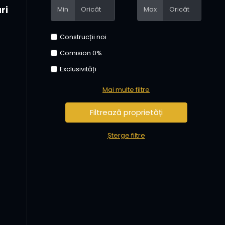
ri
Min
Max
Construcții noi
Comision 0%
Exclusivități
Mai multe filtre
Șterge filtre