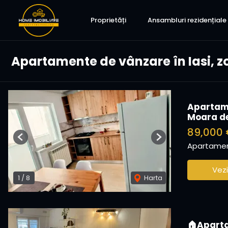
Proprietăți
Ansambluri rezidențiale
Apartamente de vânzare în Iasi, z
Apartame
Moara de
89,000
Previous
Next
Apartamen
Vezi
1
/
8
Harta
🏠Aparta