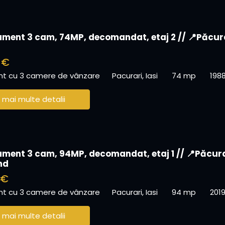
ment 3 cam, 74MP, decomandat, etaj 2 // 📍Păcur
 €
t cu 3 camere de vânzare
Pacurari, Iasi
74 mp
198
 mai multe detalii
ment 3 cam, 94MP, decomandat, etaj 1 // 📍Păcur
nd
 €
t cu 3 camere de vânzare
Pacurari, Iasi
94 mp
201
 mai multe detalii