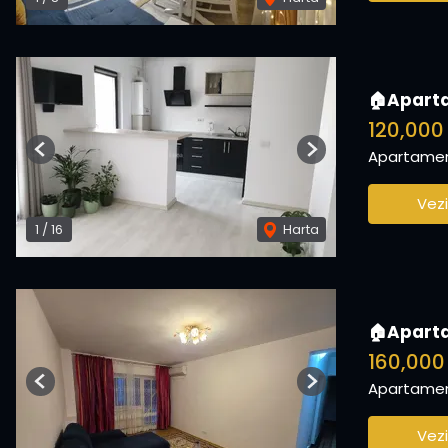
🏠Aparta
120,000
Apartamen
Previous
Next
Vezi
1
/
16
Harta
🏠Aparta
160,000
Apartamen
Previous
Next
Vezi