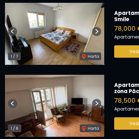
Apartame
Smile
78,000 
Previous
Next
Apartamen
Vezi
1
/
7
Harta
Apartame
zona Păc
78,500
Previous
Next
Apartamen
Vezi
1
/
8
Harta