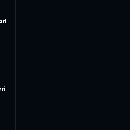
ari
8
ari
9