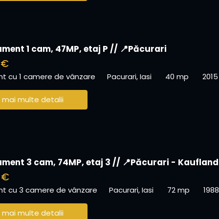
ment 1 cam, 47MP, etaj P // 📍Păcurari
 €
t cu 1 camere de vânzare
Pacurari, Iasi
40 mp
2015
 mai multe detalii
ment 3 cam, 74MP, etaj 3 // 📍Păcurari - Kaufland
 €
t cu 3 camere de vânzare
Pacurari, Iasi
72 mp
1988
 mai multe detalii