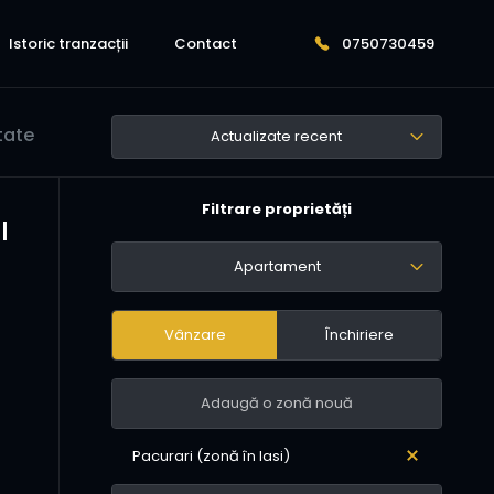
Istoric tranzacții
Contact
0750730459
tate
Actualizate recent
Filtrare proprietăți
|
Apartament
Vânzare
Închiriere
Pacurari (zonă în Iasi)