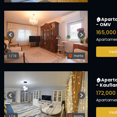
🏠Aparta
- OMV
165,000
Previous
Next
Apartamen
Vezi
1
/
13
Harta
🏠Aparta
- Kaufla
172,000
Previous
Next
Apartamen
Vezi
1
/
8
Harta