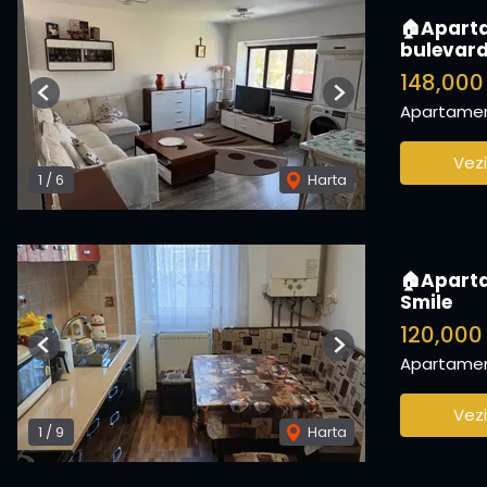
🏠Aparta
bulevar
148,000
Previous
Next
Apartamen
Vezi
1
/
6
Harta
🏠Apartam
Smile
120,000
Previous
Next
Apartamen
Vezi
1
/
9
Harta