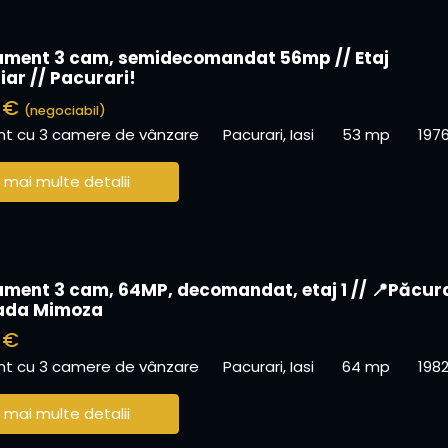
ment 3 cam, semidecomandat 56mp // Etaj
iar // Pacurari!
0 €
(negociabil)
t cu 3 camere de vânzare
Pacurari, Iasi
53 mp
197
 mai multe detalii
ment 3 cam, 64MP, decomandat, etaj 1 // 📍Păcur
nada Mimoza
 €
t cu 3 camere de vânzare
Pacurari, Iasi
64 mp
198
 mai multe detalii