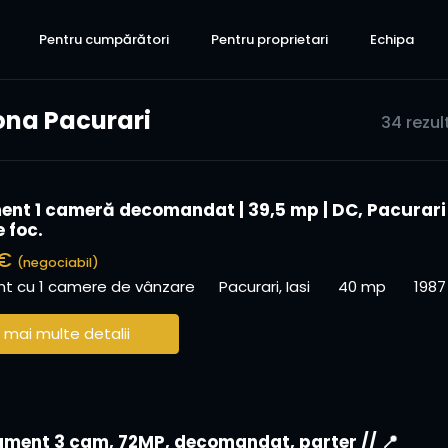
Pentru cumpărători
Pentru proprietari
Echipa
ona Pacurari
34 rezul
nt 1 cameră decomandat | 39,5 mp | DC, Pacurari 
 foc.
 €
(negociabil)
t cu 1 camere de vânzare
Pacurari, Iasi
40 mp
1987
 mai multe detalii
ment 3 cam, 72MP, decomandat, parter // 📍