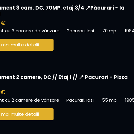
ment 3 cam. DC, 70MP, etaj 3/4 📍Păcurari - la
d
 €
t cu 3 camere de vânzare
Pacurari, Iasi
70 mp
198
 mai multe detalii
ent 2 camere, DC // Etaj 1 // 📍 Pacurari - Pizza
 €
t cu 2 camere de vânzare
Pacurari, Iasi
55 mp
198
 mai multe detalii