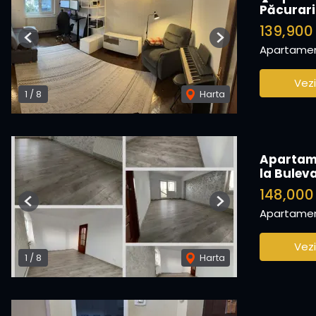
Păcurari
139,900
Previous
Next
Apartamen
Vezi
1
/
8
Harta
Apartame
la Bulev
148,00
Previous
Next
Apartamen
Vezi
1
/
8
Harta