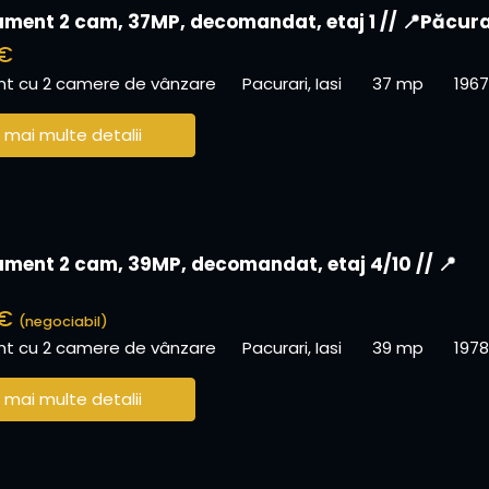
ment 2 cam, 37MP, decomandat, etaj 1 // 📍Păcura
 €
t cu 2 camere de vânzare
Pacurari, Iasi
37 mp
1967
 mai multe detalii
ment 2 cam, 39MP, decomandat, etaj 4/10 // 📍
 €
(negociabil)
t cu 2 camere de vânzare
Pacurari, Iasi
39 mp
1978
 mai multe detalii