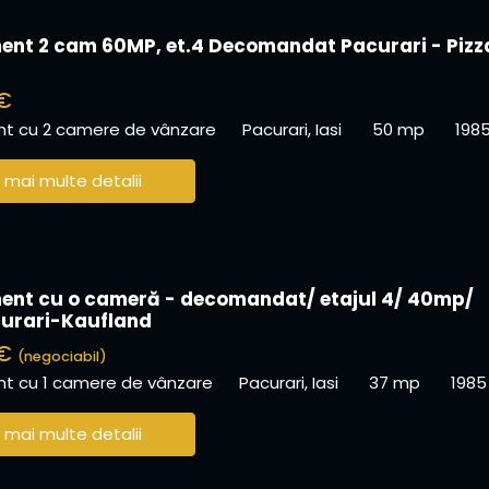
nt 2 cam 60MP, et.4 Decomandat Pacurari - Pizz
€
t cu 2 camere de vânzare
Pacurari, Iasi
50 mp
198
 mai multe detalii
nt cu o cameră - decomandat/ etajul 4/ 40mp/
urari-Kaufland
 €
(negociabil)
t cu 1 camere de vânzare
Pacurari, Iasi
37 mp
1985
 mai multe detalii