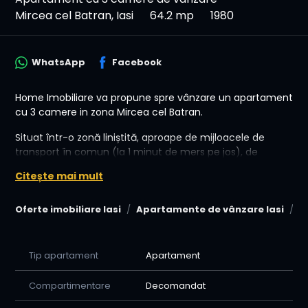
Mircea cel Batran, Iasi
64.2 mp
1980
WhatsApp
Facebook
Home Imobiliare va propune spre vânzare un apartament
cu 3 camere in zona Mircea cel Batran.
Situat într-o zonă liniștită, aproape de mijloacele de
transport în comun (la 1 minut de mers pe jos), de
asemenea cu acces rapid către piață, gară și centru.
Citește mai mult
Caracteristici apartament:
Oferte imobiliare Iasi
Apartamente de vânzare Iasi
A
- Situat la etajul 1 din 4
-Izolatie interioara-exterioara
Tip apartament
Apartament
- Suprafață: 71mp (64 utili)
Compartimentare
Decomandat
-3 camere