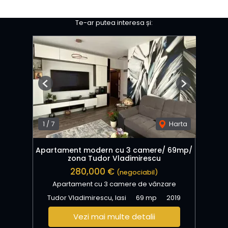
Te-ar putea interesa și:
Previous
Next
1
/
7
Harta
Apartament modern cu 3 camere/ 69mp/
zona Tudor Vladimirescu
280,000 €
(negociabil)
Apartament cu 3 camere de vânzare
Tudor Vladimirescu, Iasi
69 mp
2019
Vezi mai multe detalii