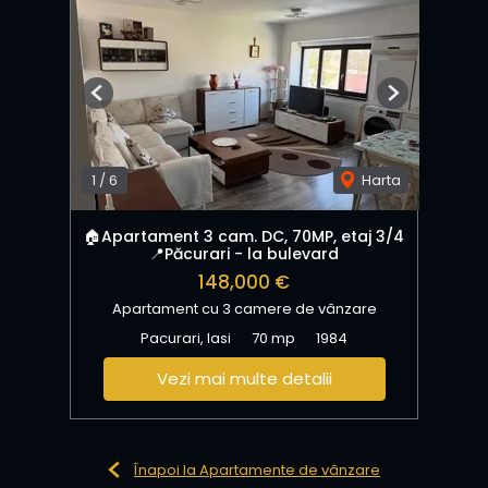
Previous
Next
1
/
6
Harta
🏠Apartament 3 cam. DC, 70MP, etaj 3/4
📍Păcurari - la bulevard
148,000 €
Apartament cu 3 camere de vânzare
Pacurari, Iasi
70 mp
1984
Vezi mai multe detalii
Înapoi la Apartamente de vânzare