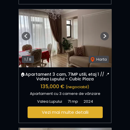
Previous
Next
1
/
8
Harta
🏠Apartament 3 cam, 71MP utili, etaj 1 // 📍
Valea Lupului - Cubic Plaza
135,000 €
(negociabil)
Apartament cu 3 camere de vânzare
Valea Lupului
71 mp
2024
Vezi mai multe detalii