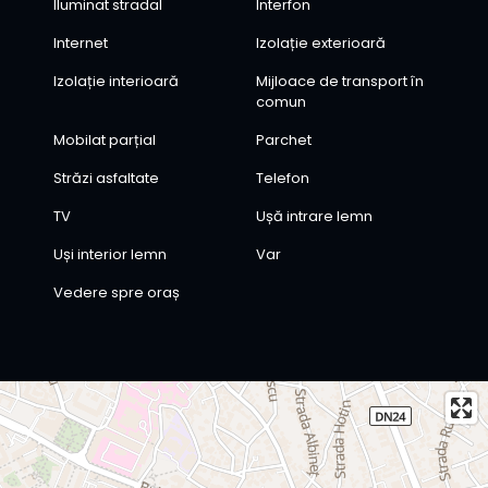
Iluminat stradal
Interfon
Internet
Izolație exterioară
Izolație interioară
Mijloace de transport în
comun
Mobilat parțial
Parchet
Străzi asfaltate
Telefon
TV
Ușă intrare lemn
Uși interior lemn
Var
Vedere spre oraș