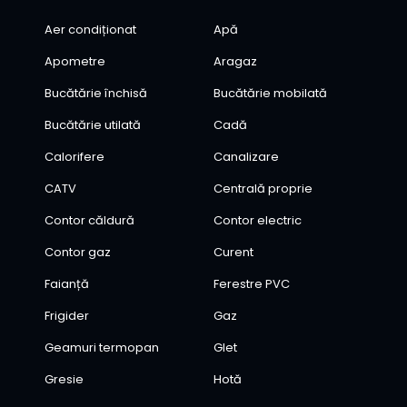
Aer condiționat
Apă
Apometre
Aragaz
Bucătărie închisă
Bucătărie mobilată
Bucătărie utilată
Cadă
Calorifere
Canalizare
CATV
Centrală proprie
Contor căldură
Contor electric
Contor gaz
Curent
Faianță
Ferestre PVC
Frigider
Gaz
Geamuri termopan
Glet
Gresie
Hotă