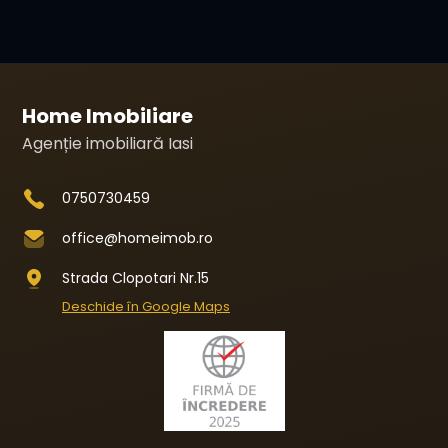
Home Imobiliare
Agenție imobiliară Iasi
0750730459
office@homeimob.ro
Strada Clopotari Nr.15
Deschide în Google Maps