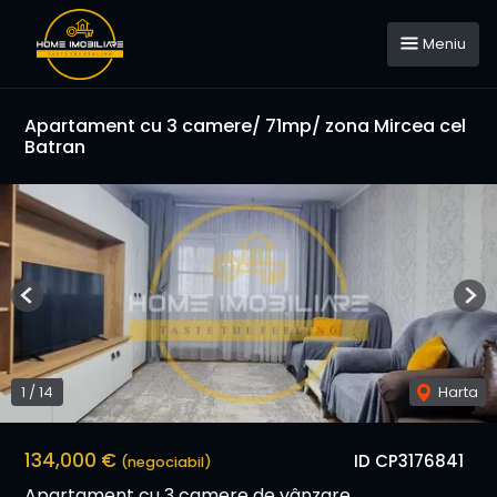
Meniu
Apartament cu 3 camere/ 71mp/ zona Mircea cel
Batran
Previous
Nex
1
/
14
Harta
134,000 €
ID CP3176841
(negociabil)
Apartament cu 3 camere de vânzare