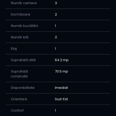
Număr camere
3
-2 băi
-Vedere dublă
Dormitoare
2
-Balcon închis PVC
Număr bucătării
1
-Tâmplărie exterioră aluminiu
Număr băi
2
-Bloc izolat total
Etaj
1
-Aer condiționat
Suprafață utilă
64.2 mp
-Se vinde parțial mobilat
-Bloc debranșat total de la CET
Suprafață
70.5 mp
construită
-Spații verzi întreținute față - spate
Disponibilitate
Imediat
-Scară întreținută/liniștită
Orientare
Sud-Est
💰 Preț: 134.000 Euro, negociabil!
🤝 Avantajele colaborării cu Home Imobiliare:
Confort
1