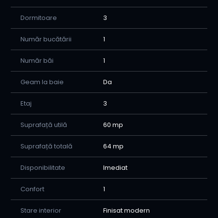
-Va sprijinim in procesul de creditare avand o relatie de
Dormitoare
3
colaborare stransa cu bancile comerciale care activeaza
in orasul nostru.
-Asiguram consilierea juridica de la momentul la care v-
Număr bucătării
1
ati hotarat sa cumparati imobilul pana la finalizarea
vanzarii.
Număr băi
1
Pentru a afla mai multe detalii si a programa o vizionare
Geam la baie
Da
puteti apela oricand la consilierul nostru imobiliar
Costinean Andreea 0756935500
Etaj
3
Suprafață utilă
60 mp
Suprafață totală
64 mp
Disponibilitate
Imediat
Confort
1
Stare interior
Finisat modern