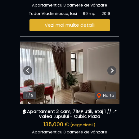
Apartament cu 3 camere de vânzare
Tudor Vladimirescu, Iasi
69 mp
2019
Vezi mai multe detalii
Previous
Next
1
/
8
Harta
🏠Apartament 3 cam, 71MP utili, etaj 1 // 📍
Valea Lupului - Cubic Plaza
135,000 €
(negociabil)
Apartament cu 3 camere de vânzare