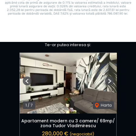
Te-ar putea interesa și:
Previous
Next
1
/
7
Harta
Apartament modern cu 3 camere/ 69mp/
zona Tudor Vladimirescu
280,000 €
(negociabil)