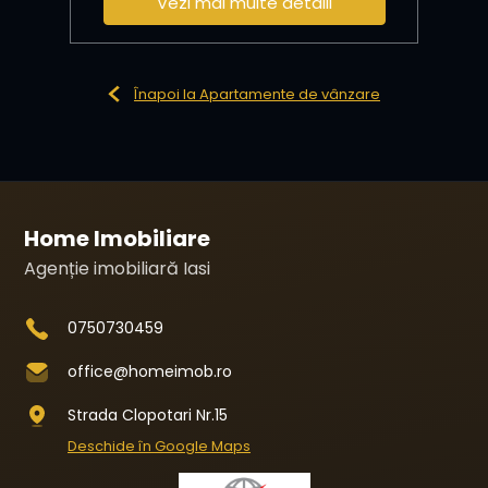
Vezi mai multe detalii
Înapoi la Apartamente de vânzare
Home Imobiliare
Agenție imobiliară Iasi
0750730459
office@homeimob.ro
Strada Clopotari Nr.15
Deschide în Google Maps