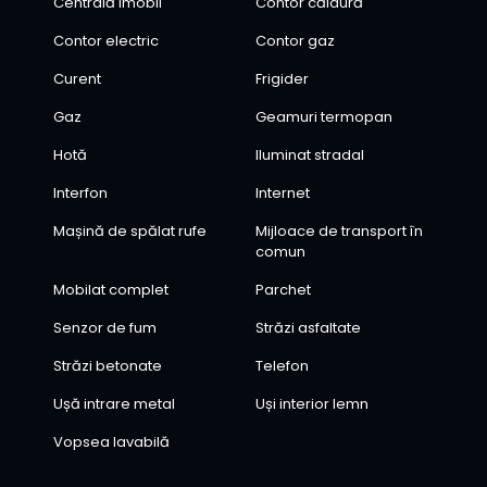
Centrală imobil
Contor căldură
Contor electric
Contor gaz
Curent
Frigider
Gaz
Geamuri termopan
Hotă
Iluminat stradal
Interfon
Internet
Mașină de spălat rufe
Mijloace de transport în
comun
Mobilat complet
Parchet
Senzor de fum
Străzi asfaltate
Străzi betonate
Telefon
Ușă intrare metal
Uși interior lemn
Vopsea lavabilă