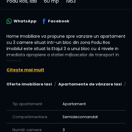
Podu Ros, Iasi
60 mp
1963
WhatsApp
Facebook
Home Imobiliare va propune spre vanzare un apartament
cu 3 camere situat intr-un bloc din zona Podu Ros
Imobilul este situat la Etajul 3 a unui bloc cu 4 nivele in
imediata apropiere a statiei mijloacelor de transport in
comun.
Citește mai mult
Apartamentul este dotat cu:
- prereti izolati
Oferte imobiliare Iasi
Apartamente de vânzare Iasi
A
- tamplarie PVC
- gresie, faianta, parchet
- usa metalica
Tip apartament
Apartament
Pret 138 500 Euro!
Compartimentare
Semidecomandat
-Oferim consiliere si asistenta permanenta pana la
semnarea contractului de vanzare cumparare (relatia
Număr camere
3
vanzator-cumparator-banca-notar, cat si alte institutii)