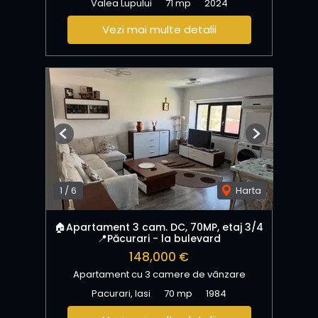
Valea Lupului
71 mp
2024
Vezi mai multe detalii
Previous
Next
1
/
6
Harta
🏠Apartament 3 cam. DC, 70MP, etaj 3/4
📍Păcurari - la bulevard
148,000 €
Apartament cu 3 camere de vânzare
Pacurari, Iasi
70 mp
1984