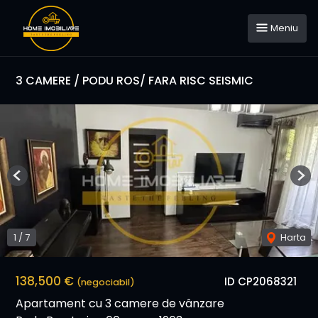
Meniu
3 CAMERE / PODU ROS/ FARA RISC SEISMIC
Previous
Nex
1
/
7
Harta
138,500 €
ID CP2068321
(negociabil)
Apartament cu 3 camere de vânzare