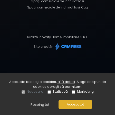
Spații comerciale de închiriat Iasi
Spații comerciale de închiriat Iasi, Cug
©
2026
Inovaty Home Imobiliare S.R.L.
Site creat în
Acest site folosește cookies,
află detalii
.
Alege ce tipuri de
cookies dorești să permitem:
Necesare
Statistică
Marketing
Accept tot
Resping tot
Sună acum
Solicită vizionare