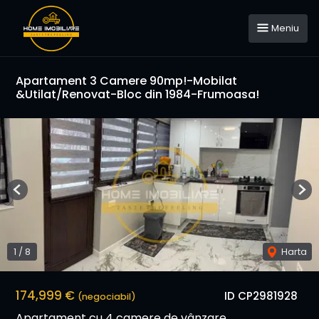
Meniu
Apartament 3 Camere 90mp!-Mobilat
&Utilat/Renovat-Bloc din 1984-Frumoasa!
Previous
Nex
1
/
8
Harta
174,999 €
ID CP2981928
(negociabil)
Apartament cu 4 camere de vânzare