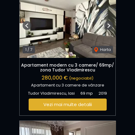
Previous
Next
1
/
7
Harta
Apartament modern cu 3 camere/ 69mp/
zona Tudor Vladimirescu
280,000 €
(negociabil)
Apartament cu 3 camere de vânzare
Tudor Vladimirescu, Iasi
69 mp
2019
Vezi mai multe detalii