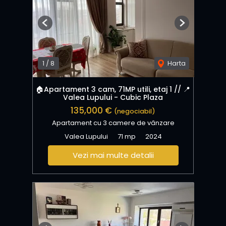
Previous
Next
1
/
8
Harta
🏠Apartament 3 cam, 71MP utili, etaj 1 // 📍
Valea Lupului - Cubic Plaza
135,000 €
(negociabil)
Apartament cu 3 camere de vânzare
Valea Lupului
71 mp
2024
Vezi mai multe detalii