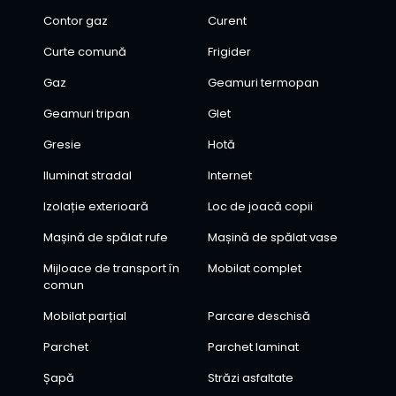
Contor gaz
Curent
Curte comună
Frigider
Gaz
Geamuri termopan
Geamuri tripan
Glet
Gresie
Hotă
Iluminat stradal
Internet
Izolație exterioară
Loc de joacă copii
Mașină de spălat rufe
Mașină de spălat vase
Mijloace de transport în
Mobilat complet
comun
Mobilat parțial
Parcare deschisă
Parchet
Parchet laminat
Șapă
Străzi asfaltate