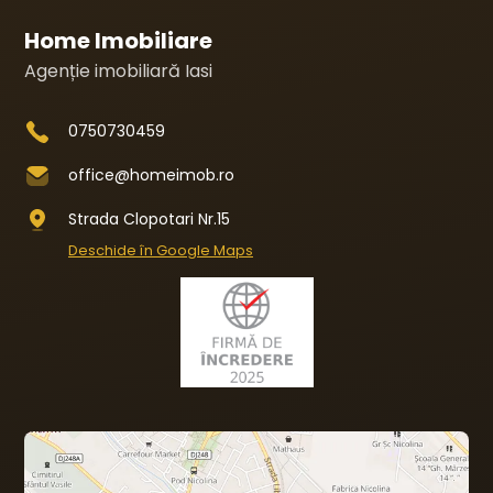
Home Imobiliare
Agenție imobiliară Iasi
0750730459
office@homeimob.ro
Strada Clopotari Nr.15
Deschide în Google Maps