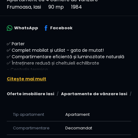
Frumoasa, Iasi
90 mp
1984
WhatsApp
Facebook
✅ Parter
✅ Complet mobilat și utilat – gata de mutat!
✅ Compartimentare eficientă și luminozitate naturală
✅ Întreținere redusă și cheltuieli echilibrate
- Centrala termica
-Izolat exterior
Citește mai mult
-Renovat in totalitate
Oferte imobiliare Iasi
Apartamente de vânzare Iasi
A
🔑 Se vinde semimobilat!💰 Acceptăm orice metodă de
plată – cash, credit ipotecar,
*Pret-175000 euro Negociabil
Tip apartament
Apartament
📞 Sună acum pentru o vizionare cu Home Imobiliare și
nu rata ocazia de a te muti într-un apartament complet
Compartimentare
Decomandat
pregătit pentru
tine!-0770615183