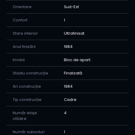
Orientare
Sud-Est
Confort
1
Stare interior
Ultrafinisat
Anul finisării
1984
Imobil
Bloc de apart.
Stadiu construcție
Finalizată
An construcție
1984
Tip construcție
Cadre
Număr etaje
4
clădire
Număr subsoluri
1