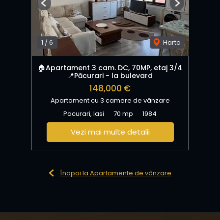
Previous
Next
1
/
6
Harta
🏠Apartament 3 cam. DC, 70MP, etaj 3/4
📍Păcurari - la bulevard
148,000 €
Apartament cu 3 camere de vânzare
Pacurari, Iasi
70 mp
1984
Vezi mai multe detalii
Înapoi la Apartamente de vânzare