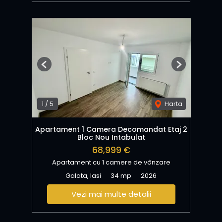
Previous
Next
1
/
5
Harta
Apartament 1 Camera Decomandat Etaj 2
Bloc Nou Intabulat
68,999 €
Apartament cu 1 camere de vânzare
Galata, Iasi
34 mp
2026
Vezi mai multe detalii