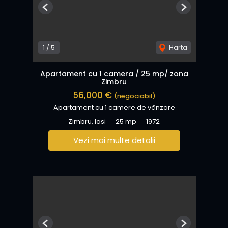
Previous
Next
1
/
5
Harta
Apartament cu 1 camera / 25 mp/ zona
Zimbru
56,000 €
(negociabil)
Apartament cu 1 camere de vânzare
Zimbru, Iasi
25 mp
1972
Vezi mai multe detalii
Previous
Next