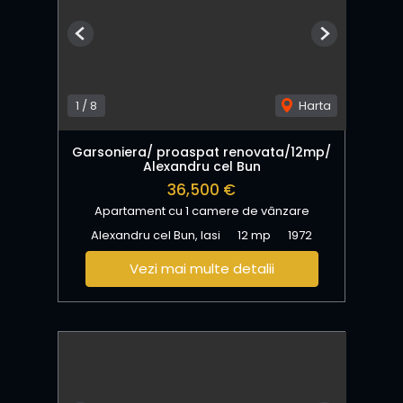
Previous
Next
1
/
8
Harta
Garsoniera/ proaspat renovata/12mp/
Alexandru cel Bun
36,500 €
Apartament cu 1 camere de vânzare
Alexandru cel Bun, Iasi
12 mp
1972
Vezi mai multe detalii