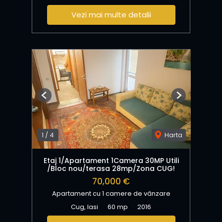
Vezi mai multe detalii
Previous
Next
1
/
4
Harta
Etaj 1/Apartament 1Camera 30MP Utili
/Bloc nou/terasa 28mp/Zona CUG!
70,000 €
Apartament cu 1 camere de vânzare
Cug, Iasi
60 mp
2016