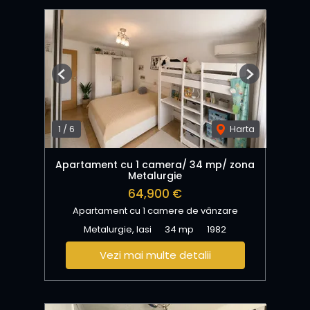
Previous
Next
1
/
6
Harta
Apartament cu 1 camera/ 34 mp/ zona
Metalurgie
64,900 €
Apartament cu 1 camere de vânzare
Metalurgie, Iasi
34 mp
1982
Vezi mai multe detalii