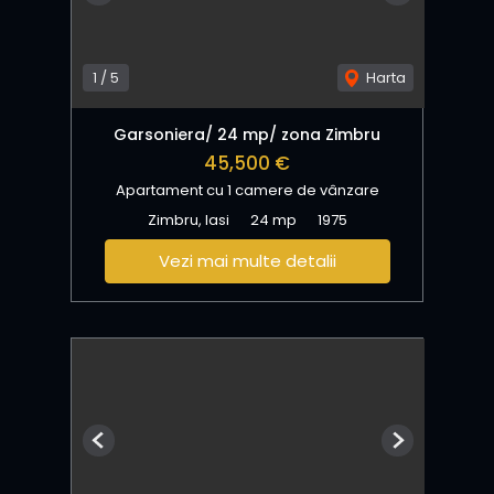
1
/
5
Harta
Garsoniera/ 24 mp/ zona Zimbru
45,500 €
Apartament cu 1 camere de vânzare
Zimbru, Iasi
24 mp
1975
Vezi mai multe detalii
Previous
Next