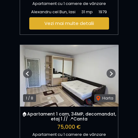
Apartament cu 1 camere de vânzare
Alexandru cel Bun, Iasi
31 mp
1979
Vezi mai multe detalii
Previous
Next
1
/
8
Harta
🏠Apartament 1 cam, 34MP, decomandat,
etaj 1 // 📍Canta
75,000 €
Apartament cu 1 camere de vânzare