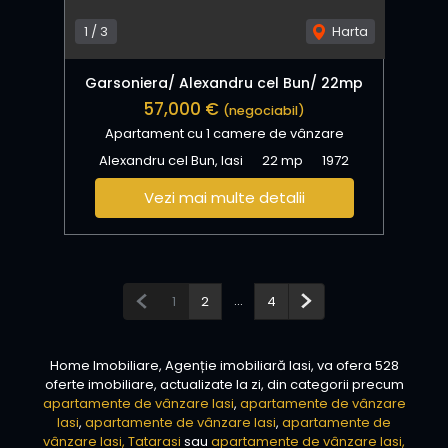
1
/
3
Harta
Garsoniera/ Alexandru cel Bun/ 22mp
57,000 €
(negociabil)
Apartament cu 1 camere de vânzare
Alexandru cel Bun, Iasi
22 mp
1972
Vezi mai multe detalii
Pagina anterioară
...
Pagina următoare
1
2
4
Home Imobiliare, Agenție imobiliară Iasi, va ofera 528
oferte imobiliare, actualizate la zi, din categorii precum
apartamente de vânzare Iasi
,
apartamente de vânzare
Iasi
,
apartamente de vânzare Iasi
,
apartamente de
vânzare Iasi, Tatarasi
sau
apartamente de vânzare Iasi,