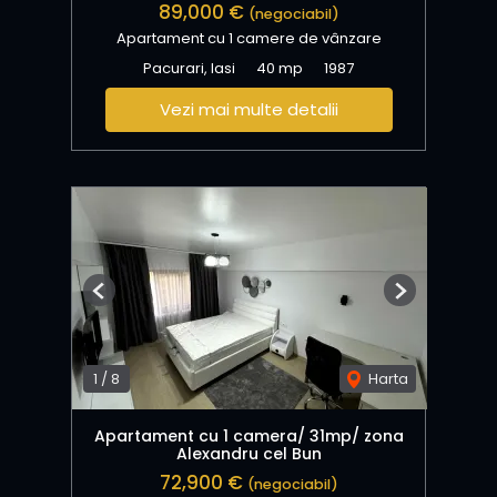
89,000 €
(negociabil)
Apartament cu 1 camere de vânzare
Pacurari, Iasi
40 mp
1987
Vezi mai multe detalii
Previous
Next
1
/
8
Harta
Apartament cu 1 camera/ 31mp/ zona
Alexandru cel Bun
72,900 €
(negociabil)