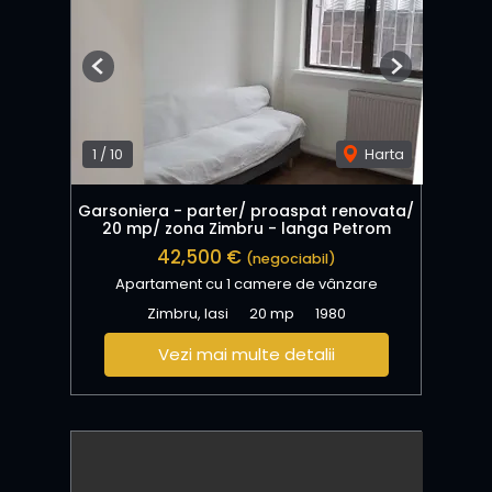
Previous
Next
1
/
10
Harta
Garsoniera - parter/ proaspat renovata/
20 mp/ zona Zimbru - langa Petrom
42,500 €
(negociabil)
Apartament cu 1 camere de vânzare
Zimbru, Iasi
20 mp
1980
Vezi mai multe detalii