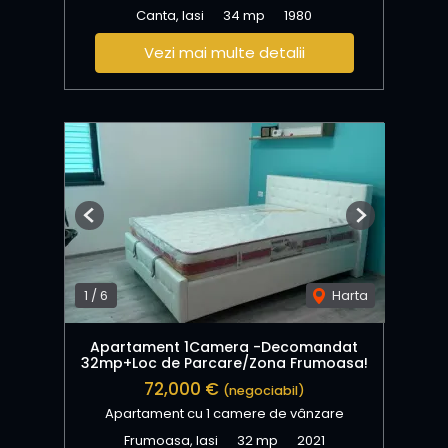
Canta, Iasi
34 mp
1980
Vezi mai multe detalii
Previous
Next
1
/
6
Harta
Apartament 1Camera -Decomandat
32mp+Loc de Parcare/Zona Frumoasa!
72,000 €
(negociabil)
Apartament cu 1 camere de vânzare
Frumoasa, Iasi
32 mp
2021