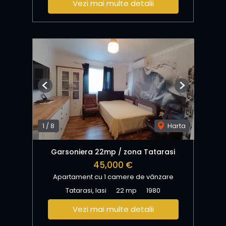
Vezi mai multe detalii
Previous
Next
1
/
8
Harta
Garsoniera 22mp / zona Tatarasi
45,000 €
Apartament cu 1 camere de vânzare
Tatarasi, Iasi
22 mp
1980
Vezi mai multe detalii