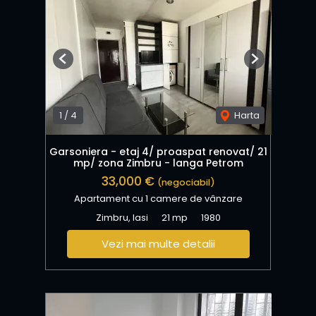
Previous
Next
1
/
4
Harta
Garsoniera - etaj 4/ proaspat renovat/ 21
mp/ zona Zimbru - langa Petrom
33,000 €
(negociabil)
Apartament cu 1 camere de vânzare
Zimbru, Iasi
21 mp
1980
Vezi mai multe detalii