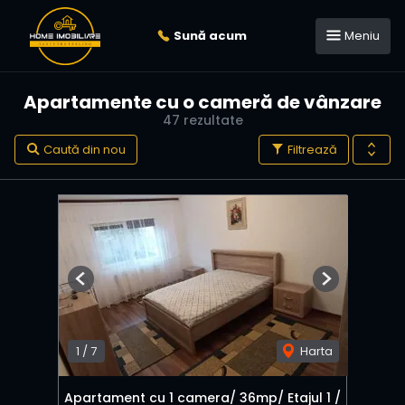
Sună acum
Meniu
Apartamente cu o cameră de vânzare
47 rezultate
Caută din nou
Filtrează
Previous
Next
1
/
7
Harta
Apartament cu 1 camera/ 36mp/ Etajul 1 /