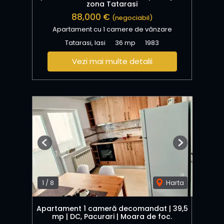
zona Tatarasi
88,000 €
(negociabil)
Apartament cu 1 camere de vânzare
Tatarasi, Iasi
36 mp
1983
Vezi mai multe detalii
Previous
Next
1
/
8
Harta
Apartament 1 cameră decomandat | 39,5
mp | DC, Pacurari | Moara de foc.