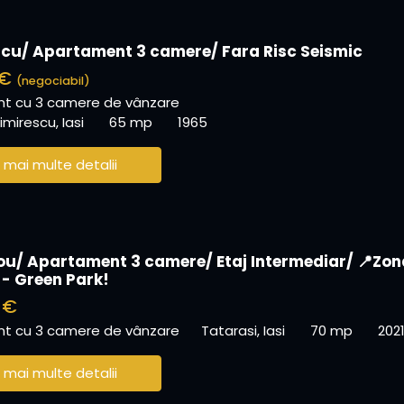
cu/ Apartament 3 camere/ Fara Risc Seismic
 €
(negociabil)
t cu 3 camere de vânzare
mirescu, Iasi
65 mp
1965
 mai multe detalii
ou/ Apartament 3 camere/ Etaj Intermediar/ 📍Zon
 - Green Park!
 €
t cu 3 camere de vânzare
Tatarasi, Iasi
70 mp
202
 mai multe detalii