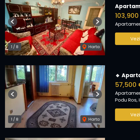
Apartame
103,900
Apartamen
Previous
Next
Vezi
1
/
8
Harta
🔹 Apart
57,500 
Apartamen
Previous
Next
Podu Ros, I
Vezi
1
/
8
Harta