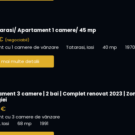
arasi/ Apartament 1 camere/ 45 mp
 €
(negociabil)
t cu 1 camere de vânzare
Tatarasi, Iasi
40 mp
1970
 mai multe detalii
ament 3 camere | 2 bai | Complet renovat 2023 | Zo
iei
 €
t cu 3 camere de vânzare
 Iasi
68 mp
1991