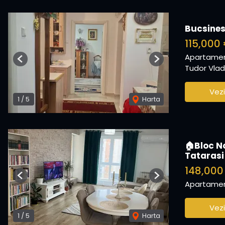
Bucsines
115,000
Apartamen
Previous
Next
Tudor Vladi
Vezi
1
/
5
Harta
🏠Bloc N
Tatarasi
148,000
Previous
Next
Apartamen
Vezi
1
/
5
Harta