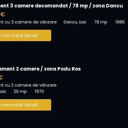
nt 3 camere decomandat / 78 mp / zona Dancu
 €
t cu 3 camere de vânzare
Dancu, Iasi
78 mp
1986
 mai multe detalii
ament 2 camere / zona Podu Ros
€
t cu 2 camere de vânzare
asi
29 mp
1970
 mai multe detalii