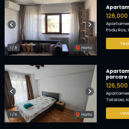
Apartame
128,000
Apartamen
Previous
Next
Podu Ros, I
Vezi
1
/
8
Harta
Apartame
parcare 
126,50
Apartamen
Previous
Next
Tatarasi, Ia
Vezi
1
/
6
Harta