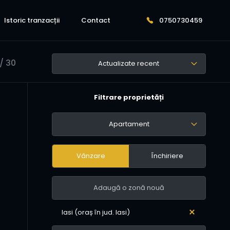
Istoric tranzacții
Contact
0750730459
/ 30
Actualizate recent
Filtrare proprietăți
Apartament
Vânzare
Închiriere
Iasi (oraș în jud. Iasi)