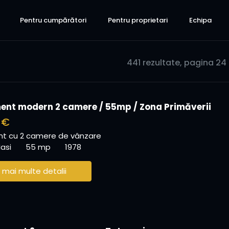
Pentru cumpărători
Pentru proprietari
Echipa
441 rezultate, pagina 24 
nt modern 2 camere / 55mp / Zona Primăverii
 €
t cu 2 camere de vânzare
Iasi
55 mp
1978
 mai multe detalii