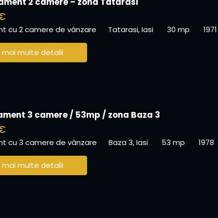
ament 2 camere – zona Tatarasi
 €
t cu 2 camere de vânzare
Tatarasi, Iasi
30 mp
1971
 mai multe detalii
ament 3 camere / 53mp / zona Baza 3
 €
t cu 3 camere de vânzare
Baza 3, Iasi
53 mp
1978
 mai multe detalii