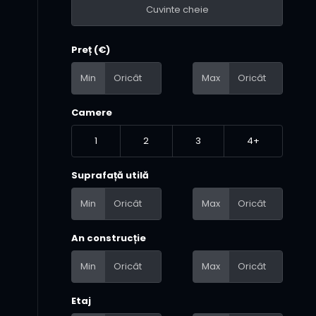
Preț (€)
Min
Max
Camere
1
2
3
4+
Suprafață utilă
Min
Max
An construcție
Min
Max
Etaj