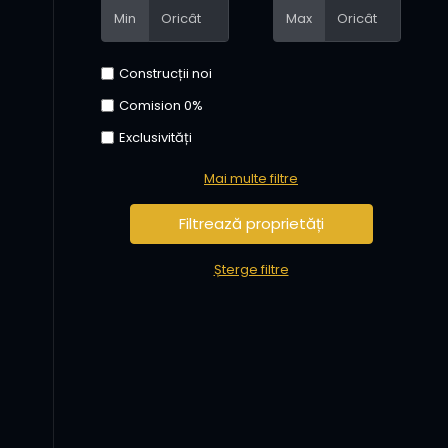
Min
Max
Construcții noi
Comision 0%
Exclusivități
Mai multe filtre
Șterge filtre