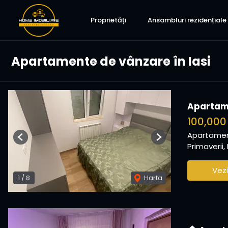
Proprietăți
Ansambluri rezidențiale
Apartamente de vânzare în Iasi
Apartame
100,000
Apartamen
Previous
Next
Primaverii, 
Vezi
1
/
8
Harta