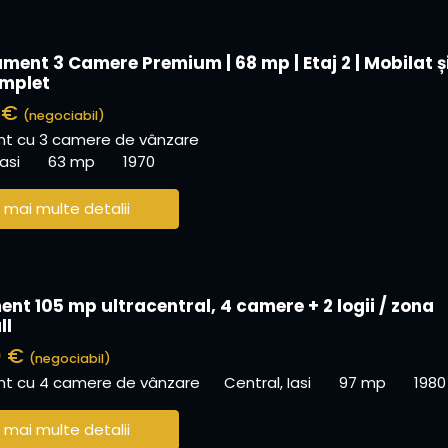
ment 3 Camere Premium | 68 mp | Etaj 2 | Mobilat ș
omplet
0 €
(negociabil)
t cu 3 camere de vânzare
asi
63 mp
1970
 mai multe detalii
nt 105 mp ultracentral, 4 camere + 2 logii / zona
ll
0 €
(negociabil)
t cu 4 camere de vânzare
Central, Iasi
97 mp
1980
 mai multe detalii