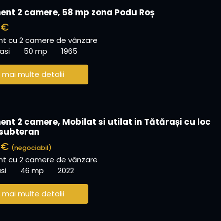
nt 2 camere, 58 mp zona Podu Roș
 €
t cu 2 camere de vânzare
asi
50 mp
1965
 mai multe detalii
nt 2 camere, Mobilat si utilat in Tătărași cu loc
subteran
0 €
(negociabil)
t cu 2 camere de vânzare
si
46 mp
2022
 mai multe detalii