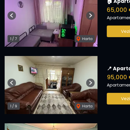
🏠 Apart
65,000
Apartamen
Previous
Next
Vezi
1
/
7
Harta
📍 Apart
95,000
Apartamen
Previous
Next
Vezi
1
/
9
Harta