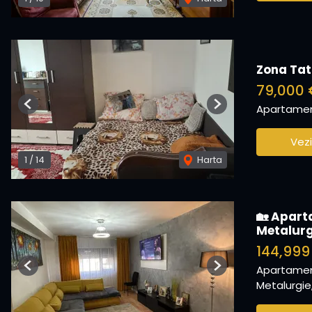
Zona Tat
79,000
Apartamen
Previous
Next
Vezi
1
/
14
Harta
🏡 Apart
Metalurg
144,999
Apartamen
Previous
Next
Metalurgie,