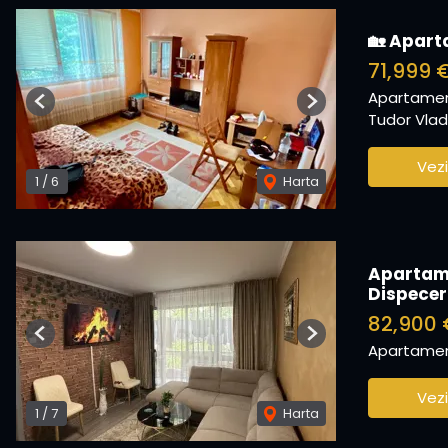
🏡 Apart
71,999 
Apartamen
Previous
Next
Tudor Vladi
Vezi
1
/
6
Harta
Apartame
Dispecer
82,900 
Previous
Next
Apartamen
Vezi
1
/
7
Harta