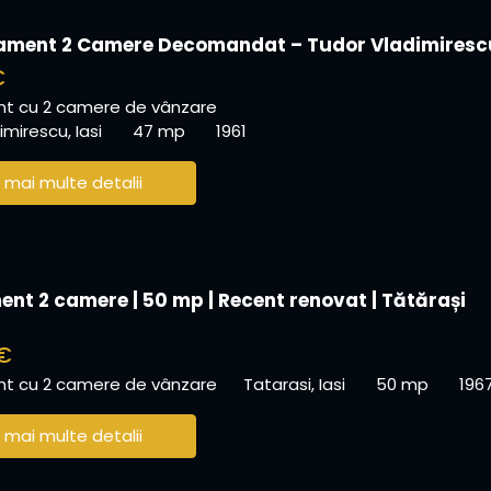
ament 2 Camere Decomandat – Tudor Vladimiresc
€
t cu 2 camere de vânzare
mirescu, Iasi
47 mp
1961
 mai multe detalii
nt 2 camere | 50 mp | Recent renovat | Tătărași
€
t cu 2 camere de vânzare
Tatarasi, Iasi
50 mp
196
 mai multe detalii