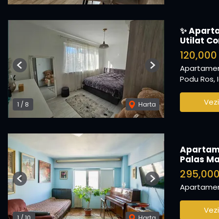
✨ Aparta
Utilat C
120,00
Apartamen
Previous
Next
Podu Ros, I
Vezi
1
/
8
Harta
Apartame
Palas Ma
295,00
Previous
Next
Apartamen
Vezi
1
/
10
Harta