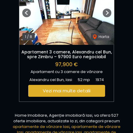
Previous
Next
1
/
8
Harta
Apartament 3 camere, Alexandru cel Bun,
spre Zimbru – 97900 Euro negociabil
97,900 €
Apartament cu 3 camere de vânzare
Alexandru cel Bun, Iasi
52 mp
1974
Vezi mai multe detalii
Home Imobiliare, Agenție imobiliară Iasi, va ofera 527
oferte imobiliare, actualizate la zi, din categorii precum
apartamente de vânzare Iasi
,
apartamente de vânzare
Iasi
,
apartamente de vânzare Iasi
,
apartamente de