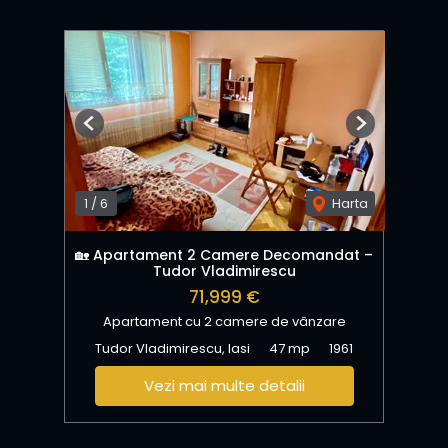
Previous
Next
1
/
6
Harta
🏡 Apartament 2 Camere Decomandat –
Tudor Vladimirescu
71,999 €
Apartament cu 2 camere de vânzare
Tudor Vladimirescu, Iasi
47 mp
1961
Vezi mai multe detalii