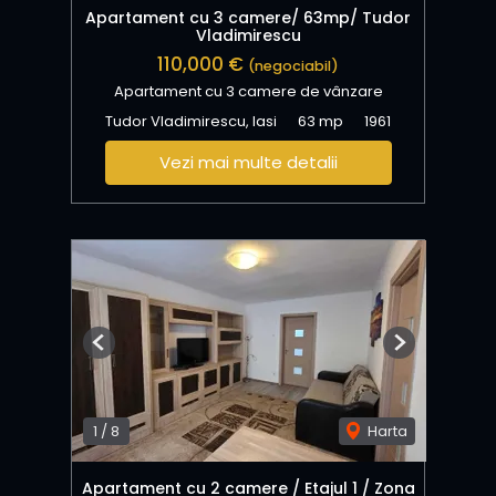
Apartament cu 3 camere/ 63mp/ Tudor
Vladimirescu
110,000 €
(negociabil)
Apartament cu 3 camere de vânzare
Tudor Vladimirescu, Iasi
63 mp
1961
Vezi mai multe detalii
Previous
Next
1
/
8
Harta
Apartament cu 2 camere / Etajul 1 / Zona