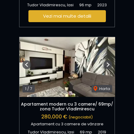
Tudor Vladimirescu, Iasi
96 mp
2023
Vezi mai multe detalii
Previous
Next
1
/
7
Harta
Apartament modern cu 3 camere/ 69mp/
zona Tudor Vladimirescu
280,000 €
(negociabil)
Apartament cu 3 camere de vânzare
Tudor Vladimirescu, Iasi
69 mp
2019