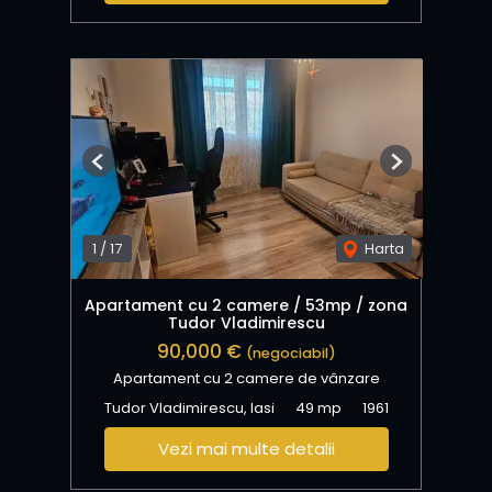
Previous
Next
1
/
17
Harta
Apartament cu 2 camere / 53mp / zona
Tudor Vladimirescu
90,000 €
(negociabil)
Apartament cu 2 camere de vânzare
Tudor Vladimirescu, Iasi
49 mp
1961
Vezi mai multe detalii