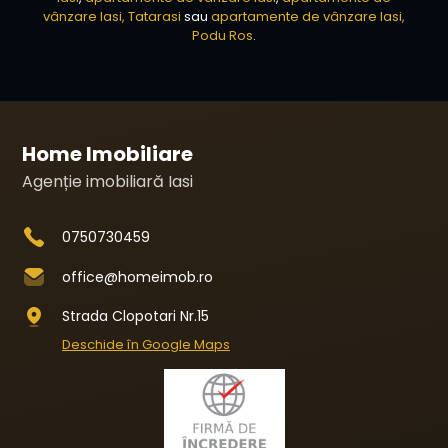
vânzare Iasi, Tatarasi
sau
apartamente de vânzare Iasi,
Podu Ros
.
Home Imobiliare
Agenție imobiliară Iasi
0750730459
office@homeimob.ro
Strada Clopotari Nr.15
Deschide în Google Maps