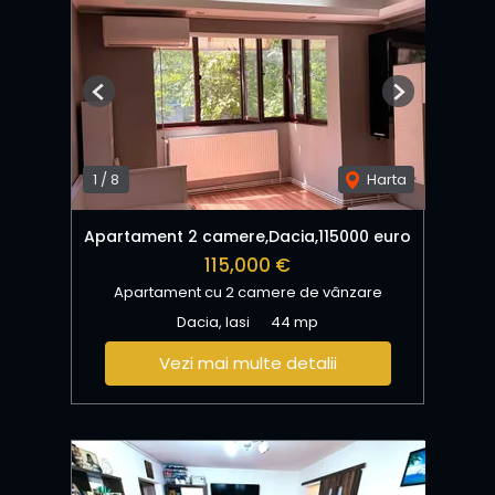
Previous
Next
1
/
8
Harta
Apartament 2 camere,Dacia,115000 euro
115,000 €
Apartament cu 2 camere de vânzare
Dacia, Iasi
44 mp
Vezi mai multe detalii