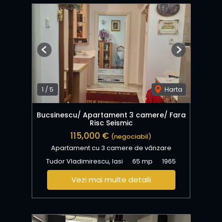
Previous
Next
1
/
5
Harta
Bucsinescu/ Apartament 3 camere/ Fara
Risc Seismic
115,000 €
(negociabil)
Apartament cu 3 camere de vânzare
Tudor Vladimirescu, Iasi
65 mp
1965
Vezi mai multe detalii