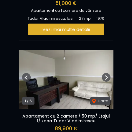
51,000 €
Apartament cu 1 camere de vânzare
Tudor Vladimirescu, Iasi
27 mp
1970
Vezi mai multe detalii
Previous
Next
1
/
6
Harta
Apartament cu 2 camere / 50 mp/ Etajul
1/ zona Tudor Vladimirescu
89,900 €