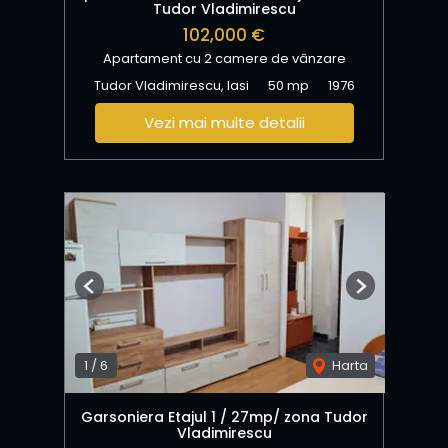
Tudor Vladimirescu
102,000 €
Apartament cu 2 camere de vânzare
Tudor Vladimirescu, Iasi
50 mp
1976
Vezi mai multe detalii
Previous
Next
1
/
6
Harta
Garsoniera Etajul 1 / 27mp/ zona Tudor
Vladimirescu