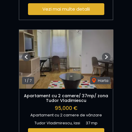
Vezi mai multe detalii
Previous
Next
1
/
7
Harta
Apartament cu 2 camere/ 37mp/ zona
Tudor Vladimiescu
95,000 €
Apartament cu 2 camere de vânzare
Tudor Vladimirescu, Iasi
37 mp