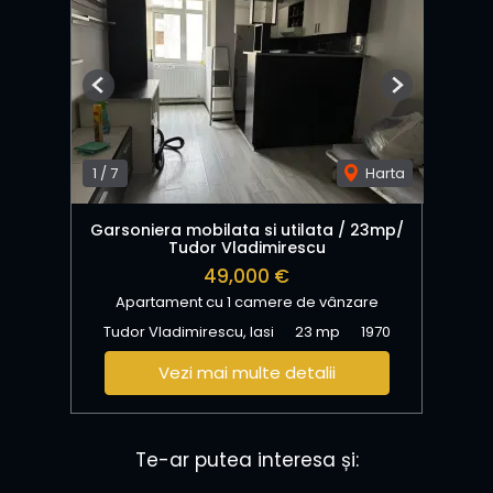
Previous
Next
1
/
7
Harta
Garsoniera mobilata si utilata / 23mp/
Tudor Vladimirescu
49,000 €
Apartament cu 1 camere de vânzare
Tudor Vladimirescu, Iasi
23 mp
1970
Vezi mai multe detalii
Te-ar putea interesa și: