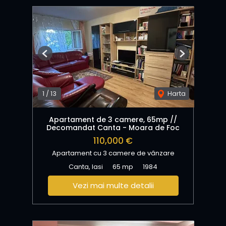
Previous
Next
1
/
13
Harta
Apartament de 3 camere, 65mp //
Decomandat Canta - Moara de Foc
110,000 €
Apartament cu 3 camere de vânzare
Canta, Iasi
65 mp
1984
Vezi mai multe detalii