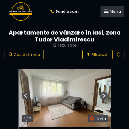
Sună acum
Meniu
Apartamente de vânzare în Iasi, zona
Tudor Vladimirescu
12 rezultate
Caută din nou
Filtrează
Previous
Next
1
/
7
Harta