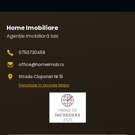
Home Imobiliare
Agenție imobiliară Iasi
0750730459
office@homeimob.ro
Strada Clopotari Nr.15
Deschide în Google Maps