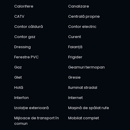
Calorifere
Canalizare
CATV
Centrală proprie
Contor căldură
Contor electric
Contor gaz
Curent
Dressing
Faianță
Ferestre PVC
Frigider
Gaz
Geamuri termopan
Glet
Gresie
Hotă
Iluminat stradal
Interfon
Internet
Izolație exterioară
Mașină de spălat rufe
Mijloace de transport în
Mobilat complet
comun