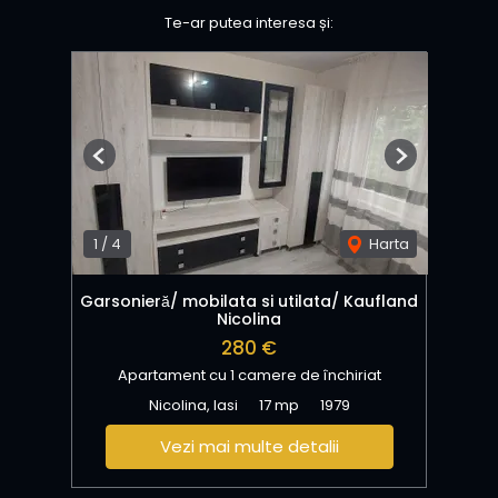
Te-ar putea interesa și:
Previous
Next
1
/
4
Harta
Garsonieră/ mobilata si utilata/ Kaufland
Nicolina
280 €
Apartament cu 1 camere de închiriat
Nicolina, Iasi
17 mp
1979
Vezi mai multe detalii