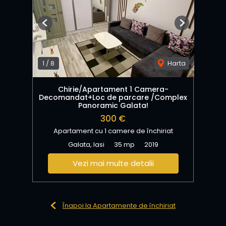
Previous
Next
1
/
8
Harta
Chirie/Apartament 1 Camera-
Decomandat+Loc de parcare /Complex
Panoramic Galata!
300 €
Apartament cu 1 camere de închiriat
Galata, Iasi
35 mp
2019
Vezi mai multe detalii
Înapoi la Apartamente de închiriat