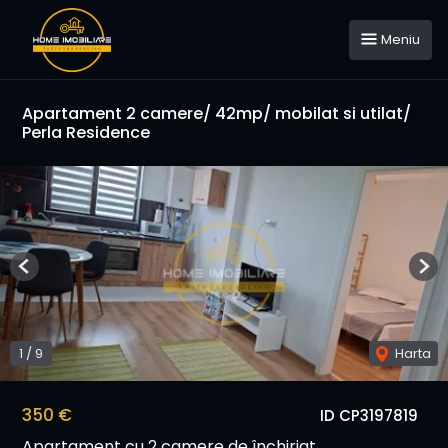
Meniu
Apartament 2 camere/ 42mp/ mobilat si utilat/
Perla Residence
Previous
Nex
1
/
9
Harta
350 €
ID CP3197819
Apartament cu 2 camere de închiriat