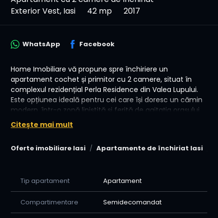
Exterior Vest, Iasi
42 mp
2017
WhatsApp
Facebook
Home Imobiliare vă propune spre închiriere un
apartament cochet și primitor cu 2 camere, situat în
complexul rezidențial Perla Residence din Valea Lupului.
Este opțiunea ideală pentru cei care își doresc un cămin
modern, într-o zonă liniștită și ferită de agitația orașului,
dar cu acces rapid către punctele de interes.
Citește mai mult
Avantajele acestei proprietăți:
Oferte imobiliare Iasi
Apartamente de închiriat Iasi
A
📐 Spațiu optim optimizat: cu o suprafață de 42 mp,
apartamentul este compartimentat inteligent, oferind
un living luminos, un dormitor confortabil și o atmosferă
primitoare
Tip apartament
Apartament
🛋️ Proprietatea se închiriază exact cum se vede în
fotografii, fiind dotată cu toate electrocasnicele
Compartimentare
Semidecomandat
necesare pentru confortul zilnic