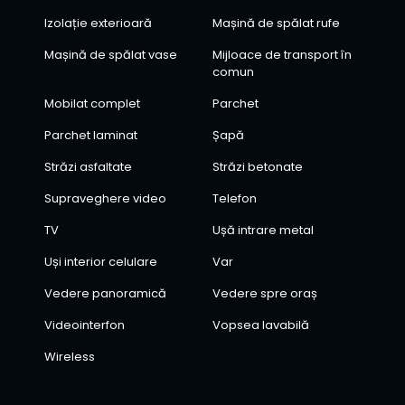
Izolație exterioară
Mașină de spălat rufe
Mașină de spălat vase
Mijloace de transport în
comun
Mobilat complet
Parchet
Parchet laminat
Șapă
Străzi asfaltate
Străzi betonate
Supraveghere video
Telefon
TV
Ușă intrare metal
Uși interior celulare
Var
Vedere panoramică
Vedere spre oraș
Videointerfon
Vopsea lavabilă
Wireless