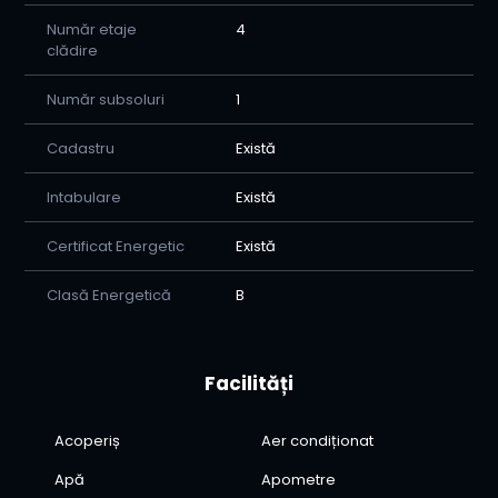
Număr etaje
4
clădire
Număr subsoluri
1
Cadastru
Există
Intabulare
Există
Certificat Energetic
Există
Clasă Energetică
B
Facilități
Acoperiș
Aer condiționat
Apă
Apometre