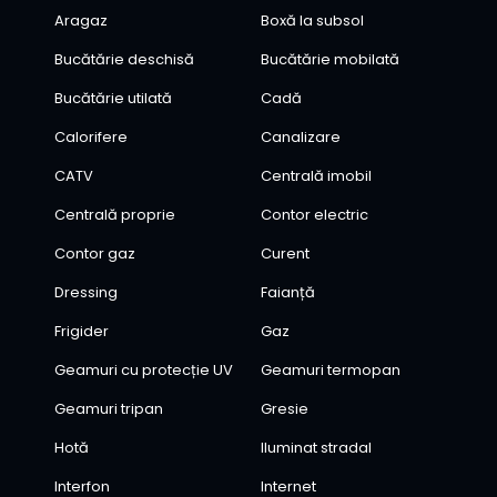
Aragaz
Boxă la subsol
Bucătărie deschisă
Bucătărie mobilată
Bucătărie utilată
Cadă
Calorifere
Canalizare
CATV
Centrală imobil
Centrală proprie
Contor electric
Contor gaz
Curent
Dressing
Faianță
Frigider
Gaz
Geamuri cu protecție UV
Geamuri termopan
Geamuri tripan
Gresie
Hotă
Iluminat stradal
Interfon
Internet