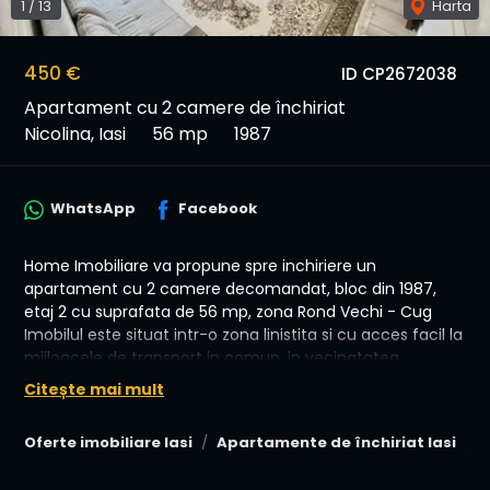
1
/
13
Harta
450 €
ID CP2672038
Apartament cu 2 camere de închiriat
Nicolina, Iasi
56 mp
1987
WhatsApp
Facebook
Home Imobiliare va propune spre inchiriere un
apartament cu 2 camere decomandat, bloc din 1987,
etaj 2 cu suprafata de 56 mp, zona Rond Vechi - Cug
Imobilul este situat intr-o zona linistita si cu acces facil la
mijloacele de transport in comun, in vecinatatea
centrelor comerciale, farmaciilor.
Citește mai mult
✅ Etaj 2 din 4
Oferte imobiliare Iasi
Apartamente de închiriat Iasi
A
✅Scara renovata , vecini linistiti