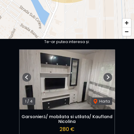
Te-ar putea interesa și:
Previous
Next
1
/
4
Harta
Garsonieră/ mobilata si utilata/ Kaufland
Nicolina
280 €