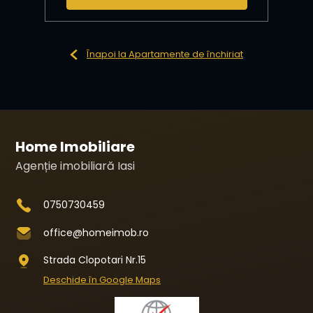
Înapoi la Apartamente de închiriat
Home Imobiliare
Agenție imobiliară Iasi
0750730459
office@homeimob.ro
Strada Clopotari Nr.15
Deschide în Google Maps