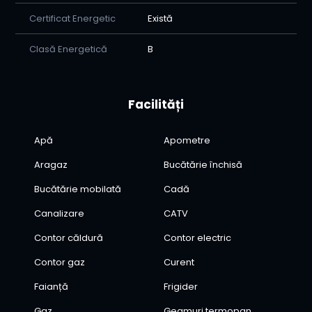
Certificat Energetic
Există
Clasă Energetică
B
Facilități
Apă
Apometre
Aragaz
Bucătărie închisă
Bucătărie mobilată
Cadă
Canalizare
CATV
Contor căldură
Contor electric
Contor gaz
Curent
Faianță
Frigider
Gaz
Geamuri termopan