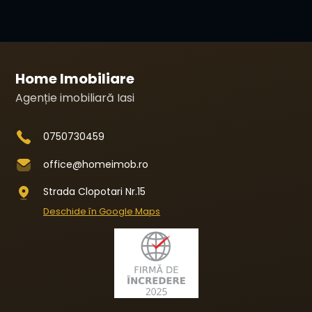
Home Imobiliare
Agenție imobiliară Iasi
0750730459
office@homeimob.ro
Strada Clopotari Nr.15
Deschide în Google Maps