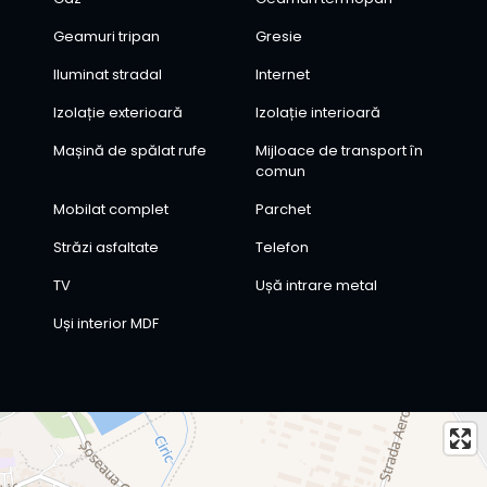
Geamuri tripan
Gresie
Iluminat stradal
Internet
Izolație exterioară
Izolație interioară
Mașină de spălat rufe
Mijloace de transport în
comun
Mobilat complet
Parchet
Străzi asfaltate
Telefon
TV
Ușă intrare metal
Uși interior MDF