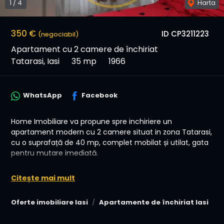
1
/
4
Harta
350 €
ID CP3211223
(negociabil)
Apartament cu 2 camere de închiriat
Tatarasi, Iasi
35 mp
1966
WhatsApp
Facebook
Home Imobiliare va propune spre inchiriere un
apartament modern cu 2 camere situat in zona Tatarasi,
cu o suprafață de 40 mp, complet mobilat și utilat, gata
pentru mutare imediată.
📍 Localizare excelentă – zonă foarte bună, cu acces
Citește mai mult
rapid la toate facilitățile necesare:
* Stații RATP la câteva minute de mers pe jos
Oferte imobiliare Iasi
Apartamente de închiriat Iasi
A
* Școli și grădinițe în apropiere
* Farmacii, magazine și alte servicii utile