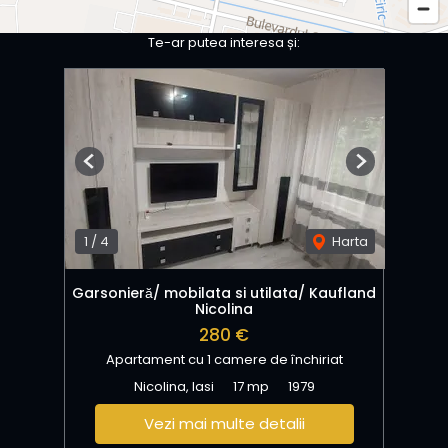
Te-ar putea interesa și:
Previous
Next
1
/
4
Harta
Garsonieră/ mobilata si utilata/ Kaufland
Nicolina
280 €
Apartament cu 1 camere de închiriat
Nicolina, Iasi
17 mp
1979
Vezi mai multe detalii