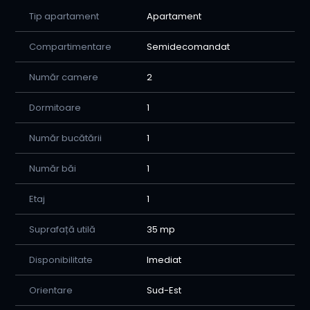
* La doar 5 minute de Palas Mall și Iulius Mall
Tip apartament
Apartament
🏠 Detalii apartament:
Compartimentare
Semidecomandat
* Compartimentare practică
* Mobilat complet
Număr camere
2
* Utilat cu electrocasnice
* Ideal pentru cuplu sau persoană singură
Dormitoare
1
💰 Preț: 350 € / luna negociabil + comision
Număr bucătării
1
🤝 Pentru a afla mai multe detalii si a programa o
Număr băi
1
vizionare puteti apela oricand la consilierul nostru
imobiliar: 0779285403 Raluca
Etaj
1
Suprafață utilă
35 mp
Disponibilitate
Imediat
Orientare
Sud-Est