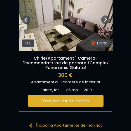
Previous
Next
1
/
8
Harta
Chirie/Apartament 1 Camera-
Decomandat+Loc de parcare /Complex
Panoramic Galata!
300 €
Apartament cu 1 camere de închiriat
Galata, Iasi
35 mp
2019
Vezi mai multe detalii
Înapoi la Apartamente de închiriat