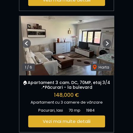
Previous
Next
1
/
6
Harta
🏠Apartament 3 cam. DC, 70MP, etaj 3/4
📍Păcurari - la bulevard
148,000 €
Apartament cu 3 camere de vânzare
Pacurari, Iasi
70 mp
1984
Vezi mai multe detalii