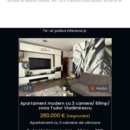
Te-ar putea interesa și:
Previous
Next
1
/
7
Harta
Apartament modern cu 3 camere/ 69mp/
zona Tudor Vladimirescu
280,000 €
(negociabil)
Apartament cu 3 camere de vânzare