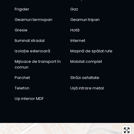
Frigider
Gaz
Geamuri termopan
Geamuri tripan
Gresie
Hotă
Iluminat stradal
Internet
Izolație exterioară
Mașină de spălat rufe
Mijloace de transport în
Mobilat complet
comun
Parchet
Străzi asfaltate
Telefon
Ușă intrare metal
Uși interior MDF