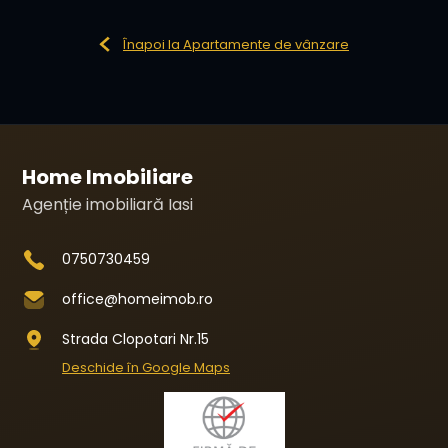
Înapoi la Apartamente de vânzare
Home Imobiliare
Agenție imobiliară Iasi
0750730459
office@homeimob.ro
Strada Clopotari Nr.15
Deschide în Google Maps