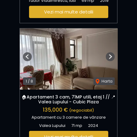
Tudor Vladimirescu, Iasi
69 mp
2019
Vezi mai multe detalii
Previous
Next
1
/
8
Harta
🏠Apartament 3 cam, 71MP utili, etaj 1 // 📍
Valea Lupului - Cubic Plaza
135,000 €
(negociabil)
Apartament cu 3 camere de vânzare
Valea Lupului
71 mp
2024
Vezi mai multe detalii