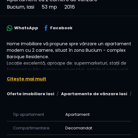
Bucium, Iasi
53 mp
2016
WhatsApp
Facebook
Home Imobiliare vă propune spre vânzare un apartament
modern cu 2 camere, situat în zona Bucium - complex
Baroque Residence.
Locație excelentă, aproape de: supermarketuri, stații de
transport public, campus universitar, spitale și zone verzi,
într-o zonă liniștită, cu acces rapid la puncte de interes.
Citește mai mult
🛠️ Detalii proprietate:
Oferte imobiliare Iasi
Apartamente de vânzare Iasi
A
Apartamentul detine mobila MDF pe comanda, centrala
termica proprie, aparat de aer conditionat, usa metalica
la intrare, usi de interior noi, gresie, faianta, parchet,
Tip apartament
Apartament
tamplarie PVC cu geam termopan.
Imobilul se preda complet mobilat și cu electrocasnice.
Compartimentare
Decomandat
💰 Preț: 104.999 Euro!