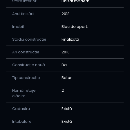
Stare interior
Finisat modern
Anul finisării
2018
Imobil
Bloc de apart.
Stadiu construcție
Finalizată
An construcție
2016
Construcție nouă
Da
Tip construcție
Beton
Număr etaje
2
clădire
Cadastru
Există
Intabulare
Există