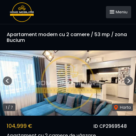
Meniu
Apartament modern cu 2 camere / 53 mp / zona
Bucium
Previous
Nex
1
/
7
Harta
104,999 €
ID CP2969548
Apartament cu 2 camere de vânzare