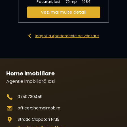
Pacurari, Iasi
70 mp
1984
Vezi mai multe detalii
Înapoi la Apartamente de vânzare
Home Imobiliare
Agenție imobiliară Iasi
0750730459
office@homeimob.ro
Strada Clopotari Nr.15