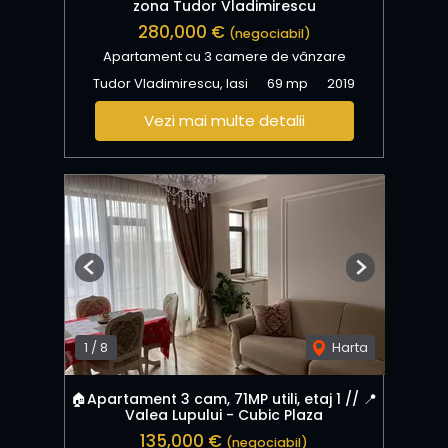
zona Tudor Vladimirescu
280,000 €
(negociabil)
Apartament cu 3 camere de vânzare
Tudor Vladimirescu, Iasi
69 mp
2019
Vezi mai multe detalii
Previous
Next
1
/
8
Harta
🏠Apartament 3 cam, 71MP utili, etaj 1 // 📍
Valea Lupului - Cubic Plaza
135,000 €
(negociabil)