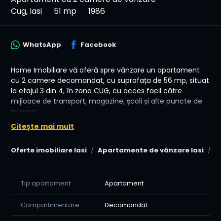
Cug, Iasi
51 mp
1986
WhatsApp
Facebook
Home Imobiliare vă oferă spre vânzare un apartament
cu 2 camere decomandat, cu suprafața de 56 mp, situat
la etajul 3 din 4, în zona CUG, cu acces facil către
mijloace de transport, magazine, școli și alte puncte de
interes!
Citește mai mult
compartimentare decomandată;
suprafață generoasă de 56 mp;
Oferte imobiliare Iasi
Apartamente de vânzare Iasi
A
centrală termică proprie;
tâmplărie PVC
etaj intermediar (3 din 4);
boxă la subsol inclusă în preț;
Tip apartament
Apartament
se vinde gol, fiind pregătit pentru renovare și
personalizare.
Compartimentare
Decomandat
Pret 92000 euro Negociabil!