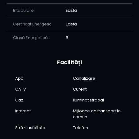
Intabulare
Există
Certificat Energetic
Există
Clasă Energetică
B
Facilități
Apă
Canalizare
CATV
Curent
Gaz
Iluminat stradal
Internet
Mijloace de transport în
comun
Străzi asfaltate
Telefon