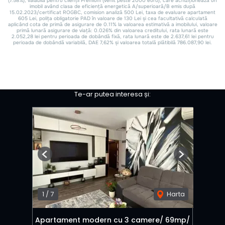
Te-ar putea interesa și:
Previous
Next
1
/
7
Harta
Apartament modern cu 3 camere/ 69mp/