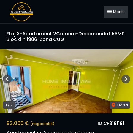
Meniu
Etaj 3-Apartament 2Camere-Decomandat 56MP
Bloc din 1986-Zona CUG!
Previous
Nex
1
/
7
Harta
92,000 €
ID CP3181181
(negociabil)
Apartament cu 2 camere de vânzare