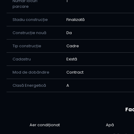
Număr locuri
1
parcare
Stadiu construcție
Finalizată
Construcție nouă
Da
Tip construcție
Cadre
Cadastru
Există
Mod de dobândire
Contract
Clasă Energetică
A
Fac
Aer condiționat
Apă