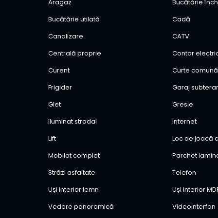
Aragaz
Bucătărie înch
Bucătărie utilată
Cadă
Canalizare
CATV
Centrală proprie
Contor electri
Curent
Curte comun
Frigider
Garaj subtera
Glet
Gresie
Iluminat stradal
Internet
Lift
Loc de joacă c
Mobilat complet
Parchet lamin
Străzi asfaltate
Telefon
Uși interior lemn
Uși interior MD
Vedere panoramică
Videointerfon