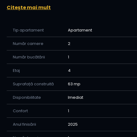
✅ Întreținere redusă și cheltuieli echilibrate
Citește mai mult
🔑 Se vinde exact cum îl vezi în poze💰 Acceptăm oric
Tip apartament
Apartament
*Pret-132000 euro/Negociabil
📞 Sună acum pentru o vizionare cu Home Imobiliare ș
Număr camere
2
complet pregătit pentru
Număr bucătării
1
tine!-0770615183
Etaj
4
Suprafață construită
63 mp
Disponibilitate
Imediat
Confort
1
Anul finisării
2025