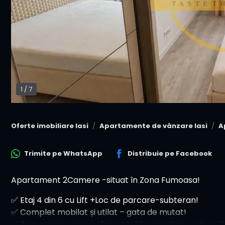
1
/
7
Oferte imobiliare Iasi
Apartamente de vânzare Iasi
A
Trimite pe
WhatsApp
Distribuie pe
Facebook
Apartament 2Camere -situat în Zona Fumoasa!
✅ Etaj 4 din 6 cu Lift +Loc de parcare-subteran!
✅ Complet mobilat și utilat – gata de mutat!
✅ Compartimentare eficientă și luminozitate naturală