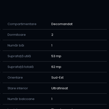
e metodă de plată – cash, credit ipotecar,
Compartimentare
Decomandat
i nu rata ocazia de a te muta într-un apartament
Dormitoare
2
Număr băi
1
Suprafață utilă
53 mp
Suprafață totală
62 mp
Orientare
Sud-Est
Stare interior
Ultrafinisat
Număr balcoane
1