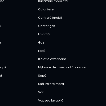
isă
Bucătărie mobilată
Calorifere
Centrală imobil
c
Contor gaz
ă
Faianță
n
Gaz
Hotă
Izolație exterioară
opii
Mijloace de transport în comun
at
Șapă
Ușă intrare metal
F
Var
Vopsea lavabilă