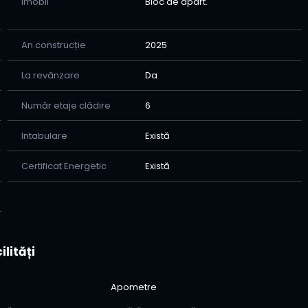
Imobil
Bloc de apart.
An construcție
2025
La revânzare
Da
Număr etaje clădire
6
Intabulare
Există
Certificat Energetic
Există
ilități
Apometre