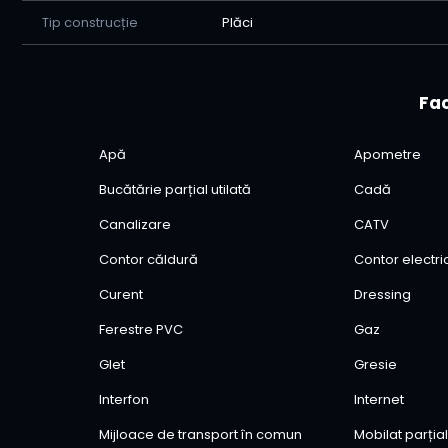
Tip construcție
Plăci
Fac
Apă
Apometre
Bucătărie parțial utilată
Cadă
Canalizare
CATV
Contor căldură
Contor electri
Curent
Dressing
Ferestre PVC
Gaz
Glet
Gresie
Interfon
Internet
Mijloace de transport în comun
Mobilat parția