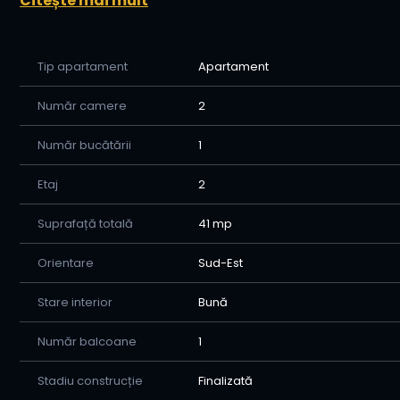
Citește mai mult
💰 Preț: 77.500€
Apartamentul este izolat exterior și dispune de centra
Tip apartament
Apartament
🤝 Avantajele colaborării cu Home Imobiliare:
Număr camere
2
-Oferim consiliere si asistenta permanenta pana la 
vanzator-cumparator-banca-notar, cat si alte institut
Număr bucătării
1
-Va sprijinim in procesul de creditare avand o relati
activeaza in orasul nostru.
Etaj
2
-Asiguram consilierea juridica de la momentul la care 
Suprafață totală
41 mp
vanzarii.
Pentru a afla mai multe detalii si a programa o vizionar
Orientare
Sud-Est
0773494679 Alex
Stare interior
Bună
Număr balcoane
1
Stadiu construcție
Finalizată