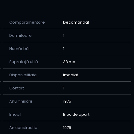
lă termică proprie, se vinde parțial mobilat
Compartimentare
Decomandat
Dormitoare
1
semnarea contractului de vanzare cumparare (relatia
ii)
Număr băi
1
e de colaborare stransa cu bancile comerciale care
Suprafață utilă
38 mp
v-ati hotarat sa cumparati imobilul pana la finalizarea
Disponibilitate
Imediat
e puteti apela oricand la consilierul nostru imobiliar:
Confort
1
Anul finisării
1975
Imobil
Bloc de apart.
An construcție
1975