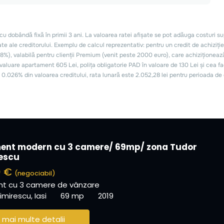
ent modern cu 3 camere/ 69mp/ zona Tudor
escu
0 €
(negociabil)
t cu 3 camere de vânzare
mirescu, Iasi
69 mp
2019
 mai multe detalii