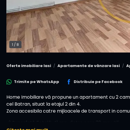
1
/
8
Oferte imobiliare Iasi
Apartamente de vânzare Iasi
A
Trimite pe
WhatsApp
Distribuie pe
Facebook
Home Imobiliare vă propune un apartament cu 2 cam
cel Batran, situat la etajul 2 din 4.
Zona accesibila catre mijloacele de transport in comu
📏 Suprafață Totală: 41 mp, dintre care 38 mp utili.