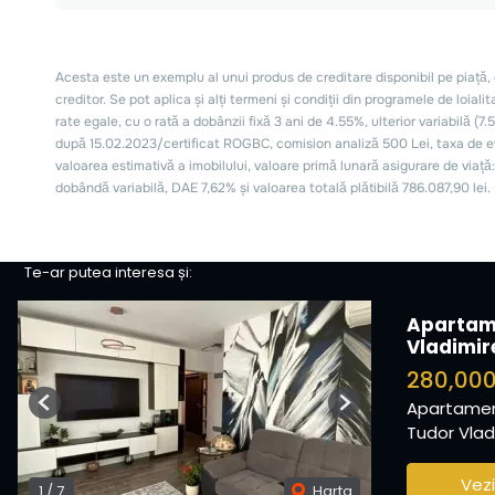
Te-ar putea interesa și:
Apartam
Vladimir
280,00
Apartamen
Previous
Next
Tudor Vladi
Vezi
1
/
7
Harta