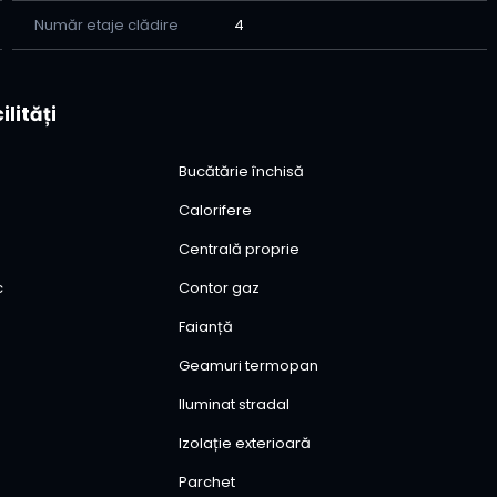
Număr etaje clădire
4
ilități
Bucătărie închisă
Calorifere
Centrală proprie
c
Contor gaz
Faianță
Geamuri termopan
Iluminat stradal
Izolație exterioară
l
Parchet