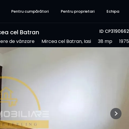
Pentru cumpărători
Pentru proprietari
Echipa
ea cel Batran
ID CP3190662
ere de vânzare
Mircea cel Batran, Iasi
38 mp
1975
Next