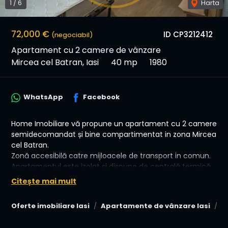
1
/
6
Harta
72,000 €
ID CP3212412
(negociabil)
Apartament cu 2 camere de vânzare
Mircea cel Batran, Iasi
40 mp
1980
WhatsApp
Facebook
Home Imobiliare vă propune un apartament cu 2 camere
semidecomandat și bine compartimentat in zona Mircea
cel Batran.
Zonă accesibilă catre mijloacele de transport in comun.
Apartamentul este izolat și dispune de centrală termică.
Citește mai mult
📏 Suprafață Totală: 48 mp (40 utili)
💰 Preț: 72.000 €, negociabil!
Oferte imobiliare Iasi
Apartamente de vânzare Iasi
A
🤝 Avantajele colaborării cu Home Imobiliare: