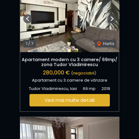
Previous
Next
1
/
7
Harta
Apartament modern cu 3 camere/ 69mp/
zona Tudor Vladimirescu
280,000 €
(negociabil)
Apartament cu 3 camere de vânzare
Tudor Vladimirescu, Iasi
69 mp
2019
Vezi mai multe detalii