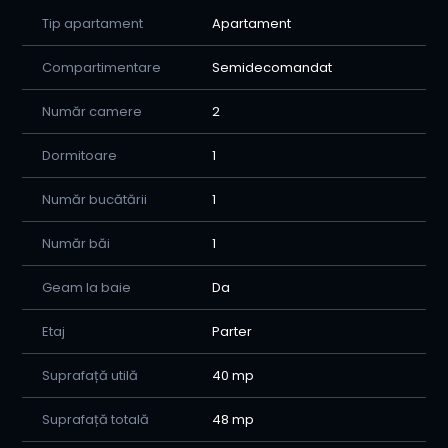
Tip apartament
Apartament
-Oferim consiliere si asistenta permanenta pana la
semnarea contractului de vanzare cumparare (relatia
Compartimentare
Semidecomandat
vanzator-cumparator-banca-notar, cat si alte institutii)
-Va sprijinim in procesul de creditare avand o relatie de
colaborare stransa cu bancile comerciale care activeaza
Număr camere
2
in orasul nostru.
-Asiguram consilierea juridica de la momentul la care v-
Dormitoare
1
ati hotarat sa cumparati imobilul pana la finalizarea
vanzarii.
Număr bucătării
1
Pentru a afla mai multe detalii si a programa o vizionare
Număr băi
1
puteti apela oricand la consilierul nostru imobiliar:
0773494679 Alex
Geam la baie
Da
Etaj
Parter
Suprafață utilă
40 mp
Suprafață totală
48 mp