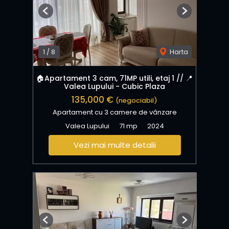
Previous
Next
1
/
8
Harta
🏠Apartament 3 cam, 71MP utili, etaj 1 // 📍
Valea Lupului - Cubic Plaza
135,000 €
(negociabil)
Apartament cu 3 camere de vânzare
Valea Lupului
71 mp
2024
Vezi mai multe detalii
Previous
Next