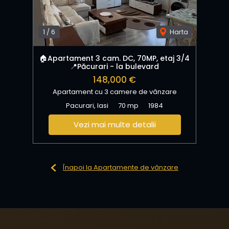
1
/
6
Harta
🏠Apartament 3 cam. DC, 70MP, etaj 3/4
📍Păcurari - la bulevard
148,000 €
Apartament cu 3 camere de vânzare
Pacurari, Iasi
70 mp
1984
Vezi mai multe detalii
Înapoi la Apartamente de vânzare