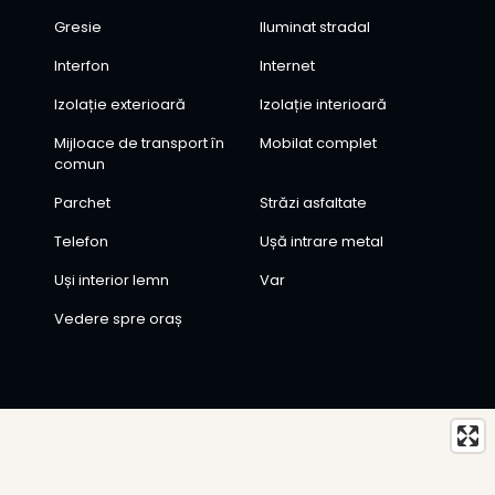
Gresie
Iluminat stradal
Interfon
Internet
Izolație exterioară
Izolație interioară
Mijloace de transport în
Mobilat complet
comun
Parchet
Străzi asfaltate
Telefon
Ușă intrare metal
Uși interior lemn
Var
Vedere spre oraș