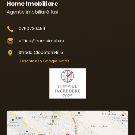
Home Imobiliare
Agenție imobiliară Iasi
0750730459
office@homeimob.ro
Strada Clopotari Nr.15
Deschide în Google Maps