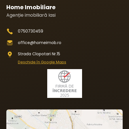
Home Imobiliare
Agenție imobiliară Iasi
0750730459
office@homeimob.ro
Strada Clopotari Nr.15
Deschide în Google Maps