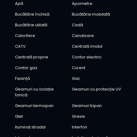
Apă
Apometre
Bucătărie închisă
Bucătărie mobilată
Bucătărie utilată
Cadă
Calorifere
Canalizare
CATV
Centrală imobil
Centrală proprie
Contor electric
Contor gaz
Curent
Faianță
Gaz
Geamuri cu izolație
Geamuri cu protecție UV
fonică
Geamuri termopan
Geamuri tripan
Glet
Gresie
Iluminat stradal
Interfon