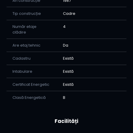
An construcție
1987
Tip construcție
Cadre
Număr etaje
4
clădire
Are etaj tehnic
Da
Cadastru
Există
Intabulare
Există
Certificat Energetic
Există
Clasă Energetică
B
Facilități