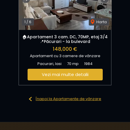
Previous
Next
1
/
6
Harta
🏠Apartament 3 cam. DC, 70MP, etaj 3/4
📍Păcurari - la bulevard
148,000 €
Apartament cu 3 camere de vânzare
Pacurari, Iasi
70 mp
1984
Vezi mai multe detalii
Înapoi la Apartamente de vânzare