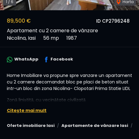
1
/
6
Harta
89,500 €
ID CP2796248
Apartament cu 2 camere de vânzare
Nicolina, Iasi
56 mp
1987
WhatsApp
Facebook
Home Imobiliare va propune spre vanzare un apartament
cu 2 camere decomandat bloc pe placi de beton situat
intr-un bloc din zona Nicolina- Clopotari Prima Statie LIDL
Zonă liniștită, cu vecinătate civilizată
Citește mai mult
-Pret: 89.500 Euro Negociabil! Se accepta credit !
-Oferim consiliere si asistenta permanenta pana la
Oferte imobiliare Iasi
Apartamente de vânzare Iasi
A
semnarea contractului de vanzare cumparare (relatia
vanzator-cumparator-banca-notar, cat si alte institutii)