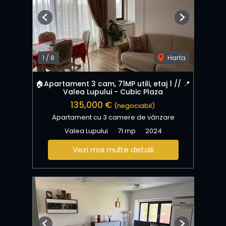
Previous
Next
1
/
8
Harta
🏠Apartament 3 cam, 71MP utili, etaj 1 // 📍
Valea Lupului - Cubic Plaza
135,000 €
(negociabil)
Apartament cu 3 camere de vânzare
Valea Lupului
71 mp
2024
Vezi mai multe detalii