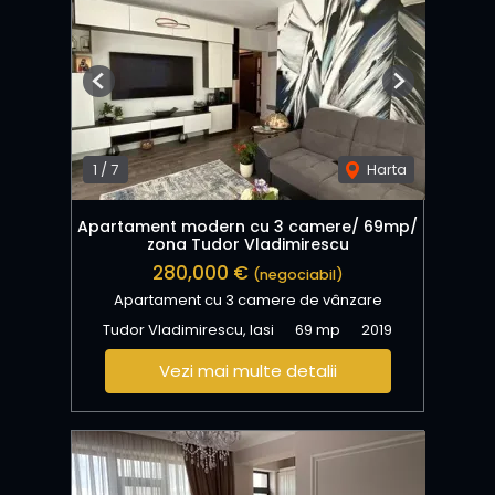
Previous
Next
1
/
7
Harta
Apartament modern cu 3 camere/ 69mp/
zona Tudor Vladimirescu
280,000 €
(negociabil)
Apartament cu 3 camere de vânzare
Tudor Vladimirescu, Iasi
69 mp
2019
Vezi mai multe detalii