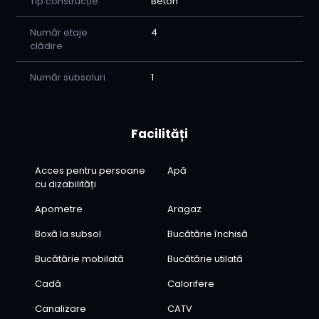
Tip construcție
Beton
Număr etaje
4
clădire
Număr subsoluri
1
Facilități
Acces pentru persoane
Apă
cu dizabilități
Apometre
Aragaz
Boxă la subsol
Bucătărie închisă
Bucătărie mobilată
Bucătărie utilată
Cadă
Calorifere
Canalizare
CATV