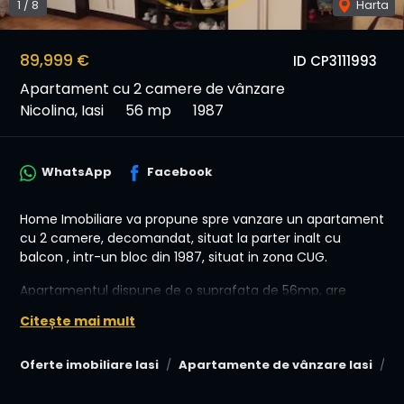
1
/
8
Harta
89,999 €
ID CP3111993
Apartament cu 2 camere de vânzare
Nicolina, Iasi
56 mp
1987
WhatsApp
Facebook
Home Imobiliare va propune spre vanzare un apartament
cu 2 camere, decomandat, situat la parter inalt cu
balcon , intr-un bloc din 1987, situat in zona CUG.
Apartamentul dispune de o suprafata de 56mp, are
centrală termică, termopane, izolație exterioară.
Citește mai mult
Imobilul este situat într-o zonă liniștită și cu acces facil la
mijloacele de transport în comun, în vecinătatea
Oferte imobiliare Iasi
Apartamente de vânzare Iasi
A
centrelor comerciale, farmaciilor, școlilor și al oricărui
punct de interes.