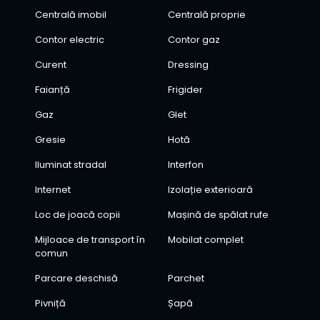
Centrală imobil
Centrală proprie
Contor electric
Contor gaz
Curent
Dressing
Faianță
Frigider
Gaz
Glet
Gresie
Hotă
Iluminat stradal
Interfon
Internet
Izolație exterioară
Loc de joacă copii
Mașină de spălat rufe
Mijloace de transport în
Mobilat complet
comun
Parcare deschisă
Parchet
Pivniță
Șapă