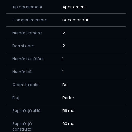
Tip apartament
Apartament
Pret : 92.000 euro usor negociabil
Compartimentare
Decomandat
Pentru mai multe detalii sau pentru a programa o
vizionare sunati la nr. de tel 0750730459
Număr camere
2
Dormitoare
2
Număr bucătării
1
Număr băi
1
Geam la baie
Da
Etaj
Parter
Suprafață utilă
56 mp
Suprafață
60 mp
construită