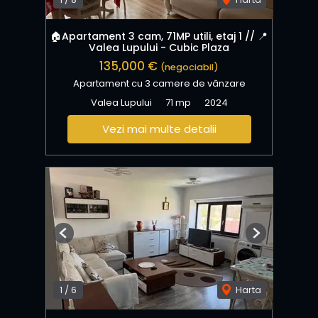
🏠Apartament 3 cam, 71MP utili, etaj 1 // 📍
Valea Lupului - Cubic Plaza
135,000 €
(negociabil)
Apartament cu 3 camere de vânzare
Valea Lupului
71 mp
2024
Vezi mai multe detalii
Previous
Next
1
/
6
Harta