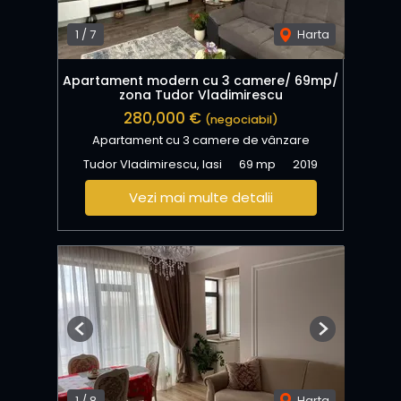
1
/
7
Harta
Apartament modern cu 3 camere/ 69mp/
zona Tudor Vladimirescu
280,000 €
(negociabil)
Apartament cu 3 camere de vânzare
Tudor Vladimirescu, Iasi
69 mp
2019
Vezi mai multe detalii
Previous
Next
1
/
8
Harta