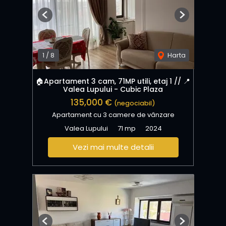
Previous
Next
1
/
8
Harta
🏠Apartament 3 cam, 71MP utili, etaj 1 // 📍
Valea Lupului - Cubic Plaza
135,000 €
(negociabil)
Apartament cu 3 camere de vânzare
Valea Lupului
71 mp
2024
Vezi mai multe detalii
Previous
Next