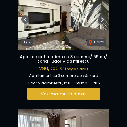
Previous
Next
1
/
7
Harta
Apartament modern cu 3 camere/ 69mp/
zona Tudor Vladimirescu
280,000 €
(negociabil)
Apartament cu 3 camere de vânzare
Tudor Vladimirescu, Iasi
69 mp
2019
Vezi mai multe detalii