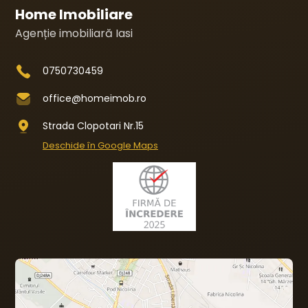
Home Imobiliare
Agenție imobiliară Iasi
0750730459
office@homeimob.ro
Strada Clopotari Nr.15
Deschide în Google Maps