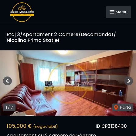
Meniu
Etaj 3/Apartament 2 Camere/Decomandat/
Nicolina Prima Statie!
Previous
Nex
1
/
7
Harta
105,000 €
ID CP3136430
(negociabil)
Apartament cu 2 camere de vânzare