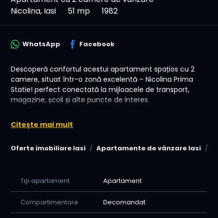
Nicolina, Iasi
51 mp
1982
WhatsApp
Facebook
Descoperă confortul acestui apartament spațios cu 2
camere, situat într-o zonă excelentă – Nicolina Prima
Statie! perfect conectată la mijloacele de transport,
magazine, școli și alte puncte de interes.
✅ Etaj 3 din 4
Citește mai mult
✅ Mobilat &Utilat
✅ Compartimentare eficientă și luminozitate naturală
Oferte imobiliare Iasi
Apartamente de vânzare Iasi
A
✅ Întreținere redusă și cheltuieli echilibrate
🔑 Se vinde exact cum îl vezi în poze💰 Acceptăm orice
metodă de plată – cash, credit ipotecar,
Tip apartament
Apartament
*Pret-105000 euro Negociabil
Compartimentare
Decomandat
📞 Sună acum pentru o vizionare cu Home Imobiliare și