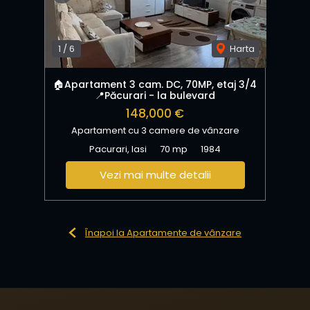
1
/
6
Harta
🏠Apartament 3 cam. DC, 70MP, etaj 3/4
📍Păcurari - la bulevard
148,000 €
Apartament cu 3 camere de vânzare
Pacurari, Iasi
70 mp
1984
Vezi mai multe detalii
Înapoi la Apartamente de vânzare