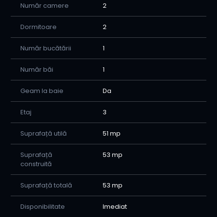
nu rata ocazia de a te muta într-un apartament
Număr camere
2
complet pregătit pentru
tine!-0770615183
Dormitoare
2
Număr bucătării
1
Număr băi
1
Geam la baie
Da
Etaj
3
Suprafață utilă
51 mp
Suprafață
53 mp
construită
Suprafață totală
53 mp
Disponibilitate
Imediat