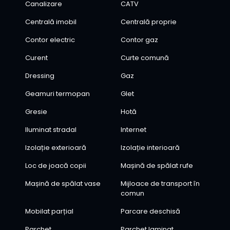
Canalizare
CATV
Centrală imobil
Centrală proprie
Contor electric
Contor gaz
Curent
Curte comună
Dressing
Gaz
Geamuri termopan
Glet
Gresie
Hotă
Iluminat stradal
Internet
Izolație exterioară
Izolație interioară
Loc de joacă copii
Mașină de spălat rufe
Mașină de spălat vase
Mijloace de transport în
comun
Mobilat parțial
Parcare deschisă
Parchet
Parchet laminat