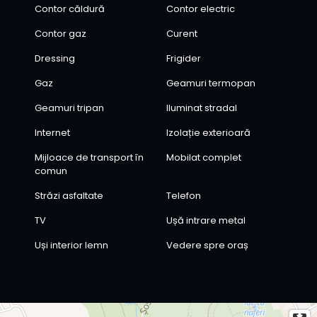
Contor căldură
Contor electric
Contor gaz
Curent
Dressing
Frigider
Gaz
Geamuri termopan
Geamuri tripan
Iluminat stradal
Internet
Izolație exterioară
Mijloace de transport în
Mobilat complet
comun
Străzi asfaltate
Telefon
TV
Ușă intrare metal
Uși interior lemn
Vedere spre oraș