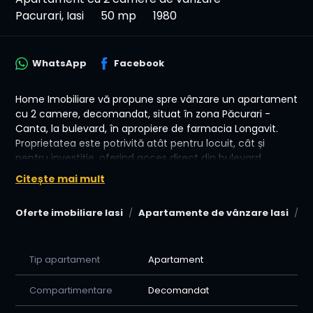
Pacurari, Iasi
50 mp
1980
WhatsApp
Facebook
Home Imobiliare vă propune spre vânzare un apartament
cu 2 camere, decomandat, situat în zona Păcurari -
Canta, la bulevard, în apropiere de farmacia Longavit.
Proprietatea este potrivită atât pentru locuit, cât și
pentru investiție, oferind acces direct din bulevard,
finisaje moderne și posibilitate foarte bună pentru birou
Citește mai mult
sau spațiu comercial.
Oferte imobiliare Iasi
Apartamente de vânzare Iasi
A
📍 Locație: Păcurari - Canta, lângă farmacia Longavit, Iași
🏠 Tip: apartament 2 camere, decomandat
📏 Suprafață utilă: 50 m²
🔢 Etaj: Parter / 4
Tip apartament
Apartament
🧱 An construcție: 1980
🔥 Confort: totul nou, mobilat Mobexpert, finisaje
Compartimentare
Decomandat
moderne, intrare de la bulevard