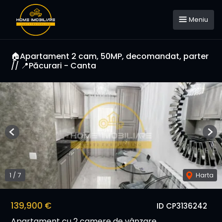
Meniu
🏠Apartament 2 cam, 50MP, decomandat, parter
// 📍Păcurari - Canta
Previous
Nex
1
/
7
Harta
139,900 €
ID CP3136242
Apartament cu 2 camere de vânzare