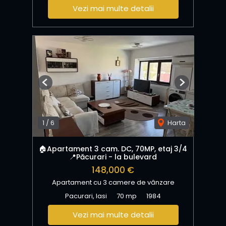
Vezi mai multe detalii
Previous
Next
1
/
6
Harta
🏠Apartament 3 cam. DC, 70MP, etaj 3/4
📍Păcurari - la bulevard
148,000 €
Apartament cu 3 camere de vânzare
Pacurari, Iasi
70 mp
1984
Vezi mai multe detalii