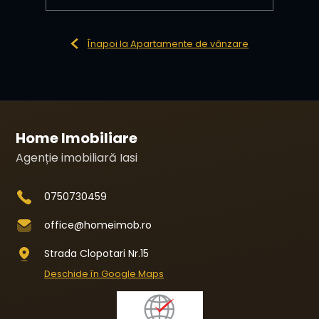
Înapoi la Apartamente de vânzare
Home Imobiliare
Agenție imobiliară Iasi
0750730459
office@homeimob.ro
Strada Clopotari Nr.15
Deschide în Google Maps