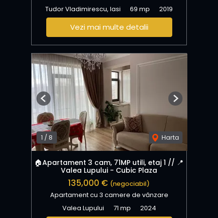
Tudor Vladimirescu, Iasi
69 mp
2019
Vezi mai multe detalii
Previous
Next
1
/
8
Harta
🏠Apartament 3 cam, 71MP utili, etaj 1 // 📍
Valea Lupului - Cubic Plaza
135,000 €
(negociabil)
Apartament cu 3 camere de vânzare
Valea Lupului
71 mp
2024