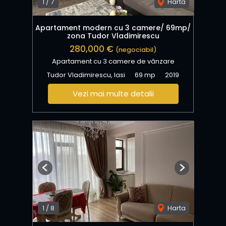
1
/
7
Harta
Apartament modern cu 3 camere/ 69mp/
zona Tudor Vladimirescu
280,000 €
(negociabil)
Apartament cu 3 camere de vânzare
Tudor Vladimirescu, Iasi
69 mp
2019
Vezi mai multe detalii
Previous
Next
1
/
8
Harta