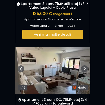
🏠Apartament 3 cam, 71MP utili, etaj 1 // 📍
Valea Lupului - Cubic Plaza
135,000 €
(negociabil)
Apartament cu 3 camere de vânzare
Valea Lupului
71 mp
2024
Vezi mai multe detalii
Previous
Next
1
/
6
Harta
🏠Apartament 3 cam. DC, 70MP, etaj 3/4
📍Păcurari - la bulevard