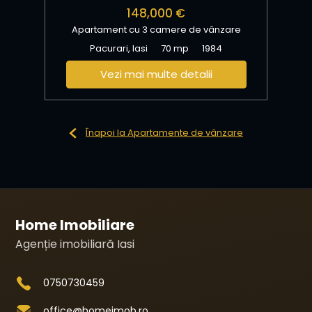
148,000 €
Apartament cu 3 camere de vânzare
Pacurari, Iasi
70 mp
1984
Vezi mai multe detalii
Înapoi la Apartamente de vânzare
Home Imobiliare
Agenție imobiliară Iasi
0750730459
office@homeimob.ro