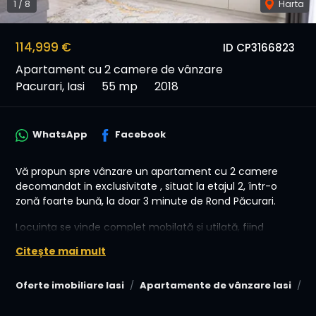
1
/
8
Harta
114,999 €
ID CP3166823
Apartament cu 2 camere de vânzare
Pacurari, Iasi
55 mp
2018
WhatsApp
Facebook
Vă propun spre vânzare un apartament cu 2 camere
decomandat in exclusivitate , situat la etajul 2, într-o
zonă foarte bună, la doar 3 minute de Rond Păcurari.
Locuința se vinde complet mobilată și utilată, fiind
pregătită pentru mutare imediată. Mobilierul este nou,
Citește mai mult
realizat pe comandă, cu spații de depozitare bine gândite
și finisaje moderne.
Oferte imobiliare Iasi
Apartamente de vânzare Iasi
A
Caracteristici: