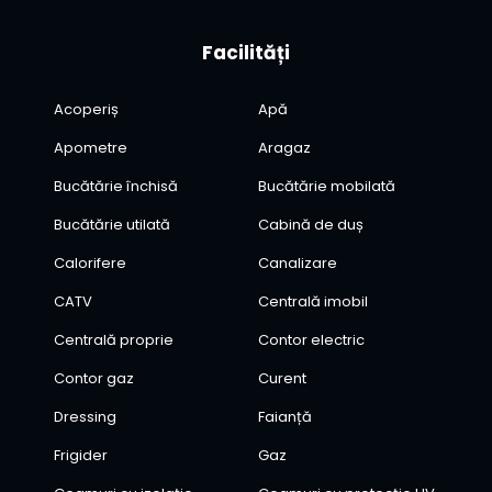
Facilități
Acoperiș
Apă
Apometre
Aragaz
Bucătărie închisă
Bucătărie mobilată
Bucătărie utilată
Cabină de duș
Calorifere
Canalizare
CATV
Centrală imobil
Centrală proprie
Contor electric
Contor gaz
Curent
Dressing
Faianță
Frigider
Gaz