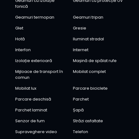
Geamuri cu izolație
Geamuri cu protecție UV
fonică
Geamuri termopan
Geamuri tripan
Glet
Gresie
Hotă
Iluminat stradal
Interfon
Internet
Izolație exterioară
Mașină de spălat rufe
Mijloace de transport în
Mobilat complet
comun
Mobilat lux
Parcare biciclete
Parcare deschisă
Parchet
Parchet laminat
Șapă
Senzor de fum
Străzi asfaltate
Supraveghere video
Telefon