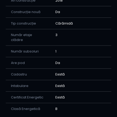
An construcție
2018
Construcție nouă
Da
Tip construcție
Cărămidă
Număr etaje
3
clădire
Număr subsoluri
1
Are pod
Da
Cadastru
Există
Intabulare
Există
Certificat Energetic
Există
Clasă Energetică
B