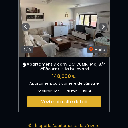
Previous
Next
1
/
6
Harta
🏠Apartament 3 cam. DC, 70MP, etaj 3/4
📍Păcurari - la bulevard
148,000 €
Apartament cu 3 camere de vânzare
Pacurari, Iasi
70 mp
1984
Vezi mai multe detalii
Înapoi la Apartamente de vânzare