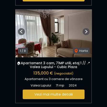
Previous
Next
1
/
8
Harta
🏠Apartament 3 cam, 71MP utili, etaj 1 // 📍
Valea Lupului - Cubic Plaza
135,000 €
(negociabil)
Apartament cu 3 camere de vânzare
Valea Lupului
71 mp
2024
Vezi mai multe detalii