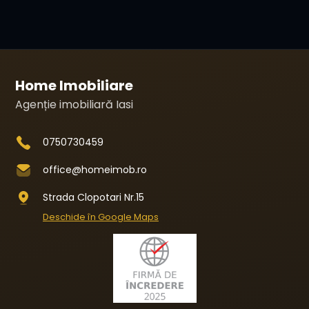
Home Imobiliare
Agenție imobiliară Iasi
0750730459
office@homeimob.ro
Strada Clopotari Nr.15
Deschide în Google Maps