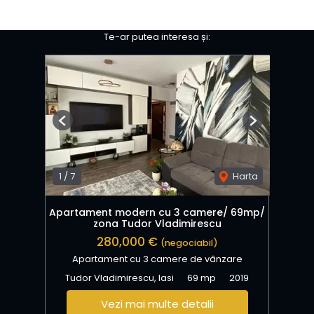
Te-ar putea interesa și:
Previous
Next
1
/
7
Harta
Apartament modern cu 3 camere/ 69mp/
zona Tudor Vladimirescu
280,000 €
(negociabil)
Apartament cu 3 camere de vânzare
Tudor Vladimirescu, Iasi
69 mp
2019
Vezi mai multe detalii