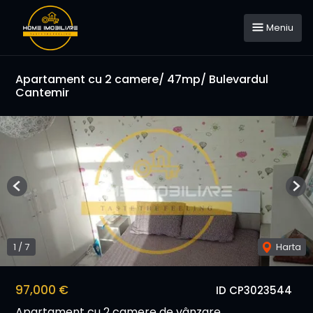
Meniu
Apartament cu 2 camere/ 47mp/ Bulevardul
Cantemir
Previous
Nex
1
/
7
Harta
97,000 €
ID CP3023544
Apartament cu 2 camere de vânzare