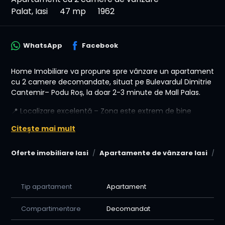
Palat, Iasi
47 mp
1962
WhatsApp
Facebook
Home Imobiliare va propune spre vânzare un apartament
cu 2 camere decomandate, situat pe Bulevardul Dimitrie
Cantemir– Podu Roș, la doar 2-3 minute de Mall Palas.
📍 Localizare excelentă – Zona este extrem de bine
conectată, cu acces rapid la toate facilitățile urbane.
Citește mai mult
🏠 Detalii apartament:
Oferte imobiliare Iasi
Apartamente de vânzare Iasi
A
• Etaj 4
• 2 camere decomandate
• Poziționare Est – lumină naturală plăcută pe tot
Tip apartament
Apartament
parcursul zilei
• Ideal pentru personalizare după propriul gust
Compartimentare
Decomandat
• Loc de parcare inclus
• Potrivit atât pentru locuit, cât și pentru investiție