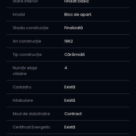
Stare interior
Finisat clasic
Imobil
Bloc de apart.
Stadiu construcție
Finalizată
An construcție
1962
Tip construcție
Cărămidă
Număr etaje
4
clădire
Cadastru
Există
Intabulare
Există
Mod de dobândire
Contract
Certificat Energetic
Există