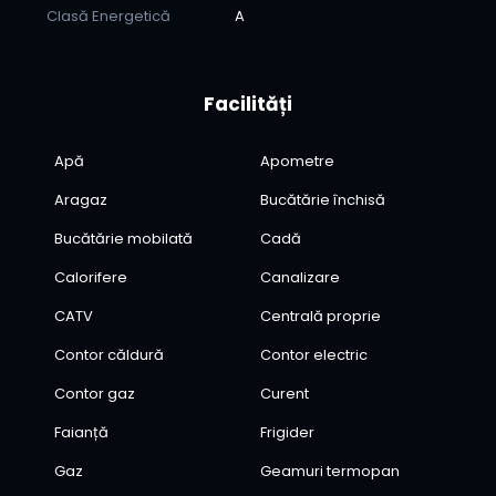
Clasă Energetică
A
Facilități
Apă
Apometre
Aragaz
Bucătărie închisă
Bucătărie mobilată
Cadă
Calorifere
Canalizare
CATV
Centrală proprie
Contor căldură
Contor electric
Contor gaz
Curent
Faianță
Frigider
Gaz
Geamuri termopan