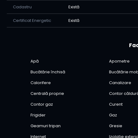
Cadastru
Există
Certificat Energetic
Există
Fac
Apă
Apometre
Bucătărie închisă
Bucătărie mob
Calorifere
Canalizare
Centrală proprie
Contor căldur
Contor gaz
Curent
Frigider
Gaz
Geamuri tripan
Gresie
Internet
Izolație exter