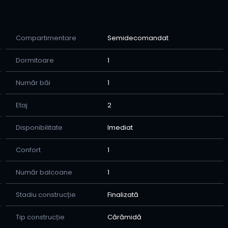
Compartimentare
Semidecomandat
Dormitoare
1
semnarea contractului de vanzare cumparare (relatia
ii)
Număr băi
1
e de colaborare stransa cu bancile comerciale care
Etaj
2
v-ati hotarat sa cumparati imobilul pana la finalizarea
Disponibilitate
Imediat
e puteti apela oricand la consilierul nostru imobiliar:
Confort
1
Număr balcoane
1
Stadiu construcție
Finalizată
Tip construcție
Cărămidă