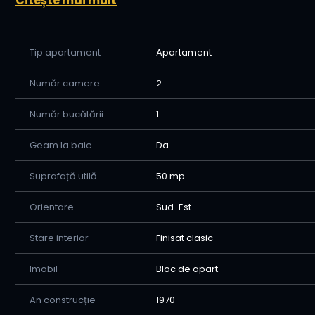
Citește mai mult
• Potrivit atât pentru locuit, cât și pentru investiție
💰 Preț: 113.000 Euro! - Negociabil
Tip apartament
Apartament
🤝 Avantajele colaborării cu Home Imobiliare:
Număr camere
2
-Oferim consiliere si asistenta permanenta pana la 
vanzator-cumparator-banca-notar, cat si alte institut
Număr bucătării
1
-Va sprijinim in procesul de creditare avand o relati
activeaza in orasul nostru.
Geam la baie
Da
-Asiguram consilierea juridica de la momentul la care 
Suprafață utilă
50 mp
vanzarii.
Pentru a afla mai multe detalii si a programa o vizionar
Orientare
Sud-Est
0779285403 Raluca
Stare interior
Finisat clasic
Imobil
Bloc de apart.
An construcție
1970