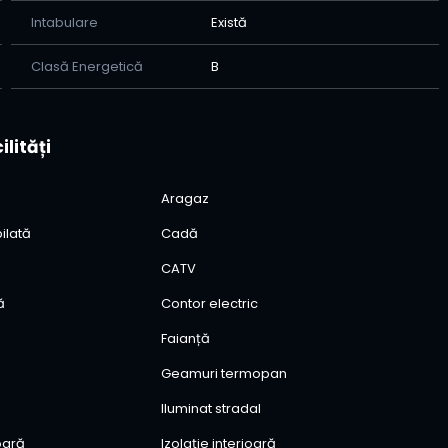
Intabulare
Există
Clasă Energetică
B
ilități
Aragaz
ilată
Cadă
CATV
ă
Contor electric
Faianță
Geamuri termopan
Iluminat stradal
ioară
Izolație interioară