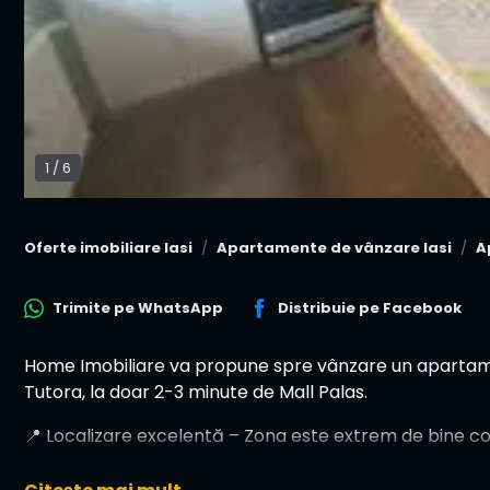
1
/
6
Oferte imobiliare Iasi
Apartamente de vânzare Iasi
A
Trimite pe
WhatsApp
Distribuie pe
Facebook
Home Imobiliare va propune spre vânzare un apartame
Tutora, la doar 2-3 minute de Mall Palas.
📍 Localizare excelentă – Zona este extrem de bine con
• Ideal pentru personalizare după propriul gust