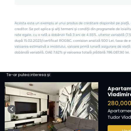
Te-ar putea interesa și:
Apartam
Vladimir
280,00
Apartamen
Previous
Next
Tudor Vladi
Vezi