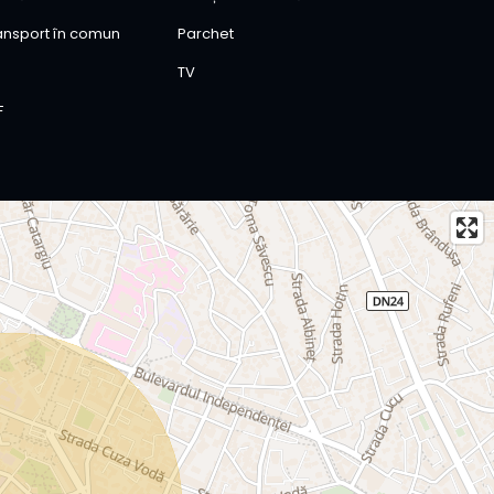
ransport în comun
Parchet
TV
F