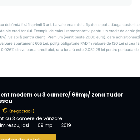
ent modern cu 3 camere/ 69mp/ zona Tudor
escu
0 €
(negociabil)
t cu 3 camere de vânzare
mirescu, Iasi
69 mp
2019
 mai multe detalii