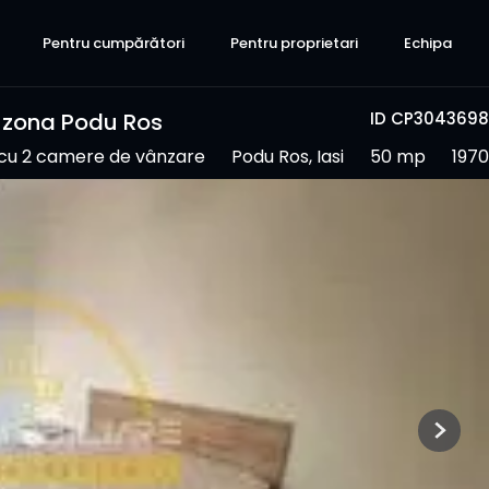
Pentru cumpărători
Pentru proprietari
Echipa
 zona Podu Ros
ID CP3043698
cu 2 camere de vânzare
Podu Ros, Iasi
50 mp
1970
Next