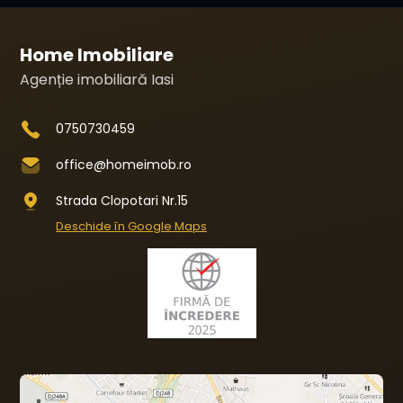
Home Imobiliare
Agenție imobiliară Iasi
0750730459
office@homeimob.ro
Strada Clopotari Nr.15
Deschide în Google Maps