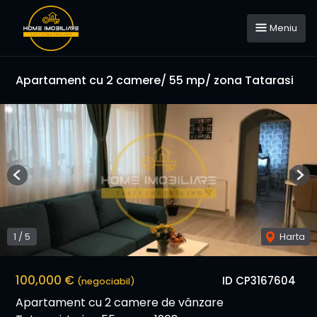
Meniu
Apartament cu 2 camere/ 55 mp/ zona Tatarasi
Previous
Nex
1
/
5
Harta
100,000 €
ID CP3167604
(negociabil)
Apartament cu 2 camere de vânzare