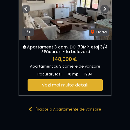
Previous
Next
1
/
6
Harta
🏠Apartament 3 cam. DC, 70MP, etaj 3/4
📍Păcurari - la bulevard
148,000 €
Apartament cu 3 camere de vânzare
Pacurari, Iasi
70 mp
1984
Vezi mai multe detalii
Înapoi la Apartamente de vânzare