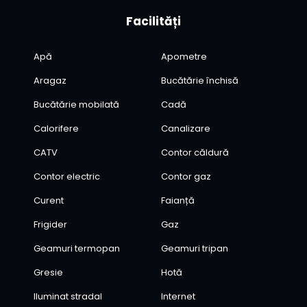
Facilități
Apă
Apometre
Aragaz
Bucătărie închisă
Bucătărie mobilată
Cadă
Calorifere
Canalizare
CATV
Contor căldură
Contor electric
Contor gaz
Curent
Faianță
Frigider
Gaz
Geamuri termopan
Geamuri tripan
Gresie
Hotă
Iluminat stradal
Internet