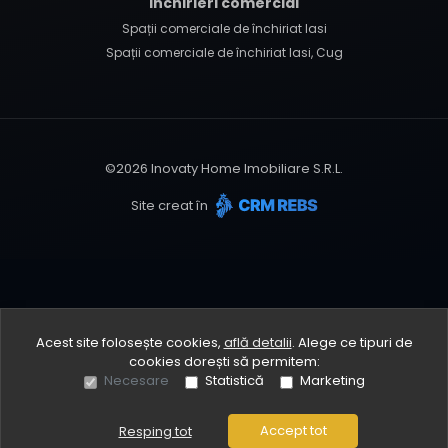
Închirieri comercial
Spații comerciale de închiriat Iasi
Spații comerciale de închiriat Iasi, Cug
©
2026
Inovaty Home Imobiliare S.R.L.
Site creat în
Acest site folosește cookies,
află detalii
.
Alege ce tipuri de
cookies dorești să permitem:
Necesare
Statistică
Marketing
Accept tot
Resping tot
Sună acum
Solicită vizionare