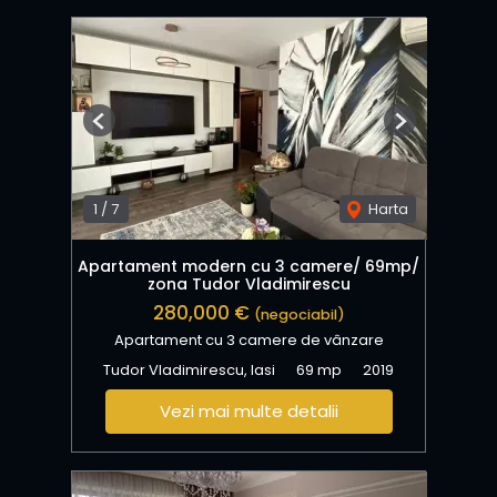
Previous
Next
1
/
7
Harta
Apartament modern cu 3 camere/ 69mp/
zona Tudor Vladimirescu
280,000 €
(negociabil)
Apartament cu 3 camere de vânzare
Tudor Vladimirescu, Iasi
69 mp
2019
Vezi mai multe detalii