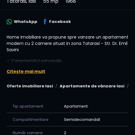
Tatarasi, Iasi
55 mp
1968
WhatsApp
Facebook
Home Imobiliare va propune spre vanzare un apartament
modern cu 2 camere situat in zona Tatarasi - Str. Dr. Emil
Savini
✅ Caracteristici principale:
Citește mai mult
Suprafață utilă: 55 mp
Compartimentare: semidecomandat
Geamuri termopan – eficiență termică și fonică
Oferte imobiliare Iasi
Apartamente de vânzare Iasi
A
Ușă metalică la intrare pentru siguranța
Renovat in 2023, complet mobilat si utilat.
Tip apartament
Apartament
📍 Zonă excelentă – acces rapid la transport public,
magazine, școli, farmacii și alte facilități. Ideal pentru
Compartimentare
Semidecomandat
locuit sau pentru investiție (închiriere).
💰 Preț: 100.000 €
Număr camere
2