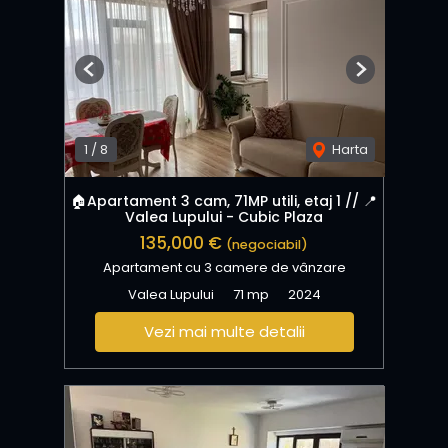
Previous
Next
1
/
8
Harta
🏠Apartament 3 cam, 71MP utili, etaj 1 // 📍
Valea Lupului - Cubic Plaza
135,000 €
(negociabil)
Apartament cu 3 camere de vânzare
Valea Lupului
71 mp
2024
Vezi mai multe detalii