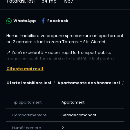
Tatarasi, Iasi
54 mp
1967
WhatsApp
Facebook
Home Imobiliare va propune spre vanzare un apartament
cu 2 camere situat in zona Tatarasi - Str. Ciurchi.
📍 Zonă excelentă – acces rapid la transport public,
magazine, școli, farmacii și alte facilități. Ideal pentru
locuit sau pentru investiție (închiriere).
Citește mai mult
Apartamentul se preda mobilat/utilat!
Oferte imobiliare Iasi
Apartamente de vânzare Iasi
A
💰 Preț: 79.999 € - doar plata cash
🤝 Avantajele colaborării cu Home Imobiliare:
Tip apartament
Apartament
-Oferim consiliere si asistenta permanenta pana la
semnarea contractului de vanzare cumparare (relatia
Compartimentare
Semidecomandat
vanzator-cumparator-banca-notar, cat si alte institutii)
-Va sprijinim in procesul de creditare avand o relatie de
Număr camere
2