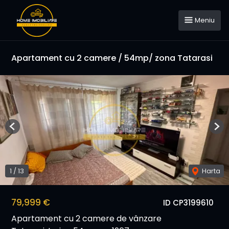
Meniu
Apartament cu 2 camere / 54mp/ zona Tatarasi
Previous
Nex
1
/
13
Harta
79,999 €
ID CP3199610
Apartament cu 2 camere de vânzare