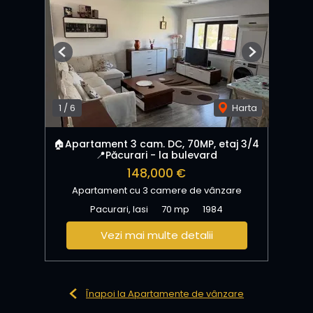
Previous
Next
1
/
6
Harta
🏠Apartament 3 cam. DC, 70MP, etaj 3/4
📍Păcurari - la bulevard
148,000 €
Apartament cu 3 camere de vânzare
Pacurari, Iasi
70 mp
1984
Vezi mai multe detalii
Înapoi la Apartamente de vânzare