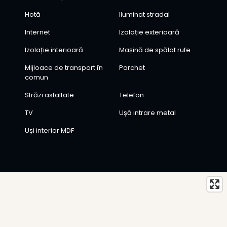
Hotă
Iluminat stradal
Internet
Izolație exterioară
Izolație interioară
Mașină de spălat rufe
Mijloace de transport în
Parchet
comun
Străzi asfaltate
Telefon
TV
Ușă intrare metal
Uși interior MDF