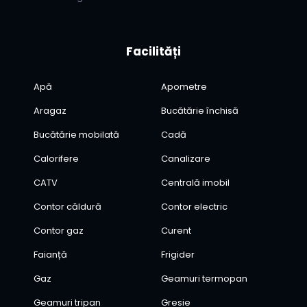
Facilități
Apă
Apometre
Aragaz
Bucătărie închisă
Bucătărie mobilată
Cadă
Calorifere
Canalizare
CATV
Centrală imobil
Contor căldură
Contor electric
Contor gaz
Curent
Faianță
Frigider
Gaz
Geamuri termopan
Geamuri tripan
Gresie