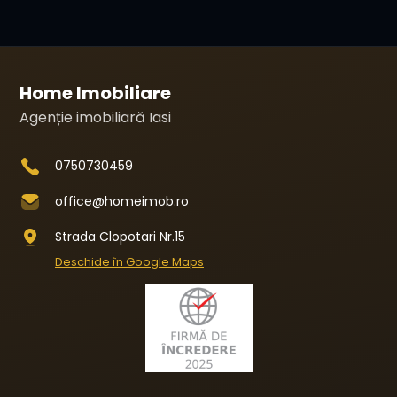
Home Imobiliare
Agenție imobiliară Iasi
0750730459
office@homeimob.ro
Strada Clopotari Nr.15
Deschide în Google Maps