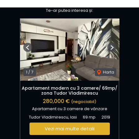
Te-ar putea interesa și:
Previous
Next
1
/
7
Harta
Apartament modern cu 3 camere/ 69mp/
zona Tudor Vladimirescu
280,000 €
(negociabil)
Apartament cu 3 camere de vânzare
Tudor Vladimirescu, Iasi
69 mp
2019
Vezi mai multe detalii