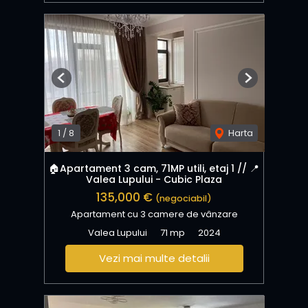
Previous
Next
1
/
8
Harta
🏠Apartament 3 cam, 71MP utili, etaj 1 // 📍
Valea Lupului - Cubic Plaza
135,000 €
(negociabil)
Apartament cu 3 camere de vânzare
Valea Lupului
71 mp
2024
Vezi mai multe detalii