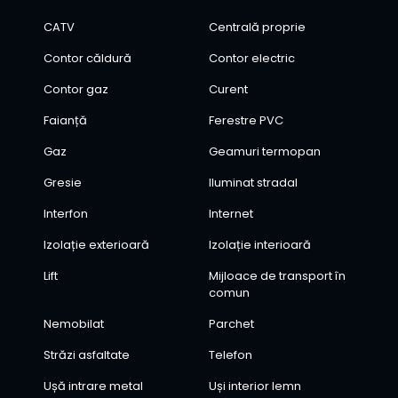
CATV
Centrală proprie
Contor căldură
Contor electric
Contor gaz
Curent
Faianță
Ferestre PVC
Gaz
Geamuri termopan
Gresie
Iluminat stradal
Interfon
Internet
Izolație exterioară
Izolație interioară
Lift
Mijloace de transport în
comun
Nemobilat
Parchet
Străzi asfaltate
Telefon
Ușă intrare metal
Uși interior lemn