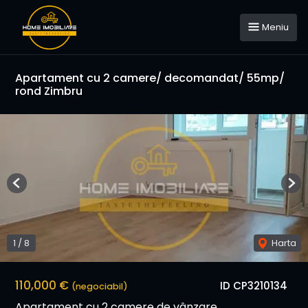
Meniu
Apartament cu 2 camere/ decomandat/ 55mp/
rond Zimbru
Previous
Nex
1
/
8
Harta
110,000 €
ID CP3210134
(negociabil)
Apartament cu 2 camere de vânzare