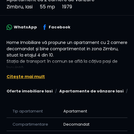
Zimbru, Iasi
55 mp
1979
WhatsApp
Facebook
Home Imobiliare vă propune un apartament cu 2 camere
decomandat și bine compartimentat in zona Zimbru,
situat la etajul 4 din 10.
Stația de transport în comun se află la câțiva pași de
locuință.
Citește mai mult
📏 Suprafață utilă: 55mp
💰 Preț: 110.000 € negociabil!
Oferte imobiliare Iasi
Apartamente de vânzare Iasi
A
Apartamentul este renovat recent, izolat și dispune de
centrală termică proprie.
Tip apartament
Apartament
🤝 Avantajele colaborării cu Home Imobiliare:
Compartimentare
Decomandat
-Oferim consiliere si asistenta permanenta pana la
semnarea contractului de vanzare cumparare (relatia