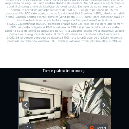
Te-ar putea interesa și:
Previous
Next
1
/
7
Harta