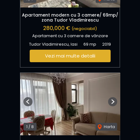
Apartament modern cu 3 camere/ 69mp/
zona Tudor Vladimirescu
280,000 €
(negociabil)
Apartament cu 3 camere de vânzare
Tudor Vladimirescu, Iasi
69 mp
2019
Vezi mai multe detalii
Previous
Next
1
/
8
Harta