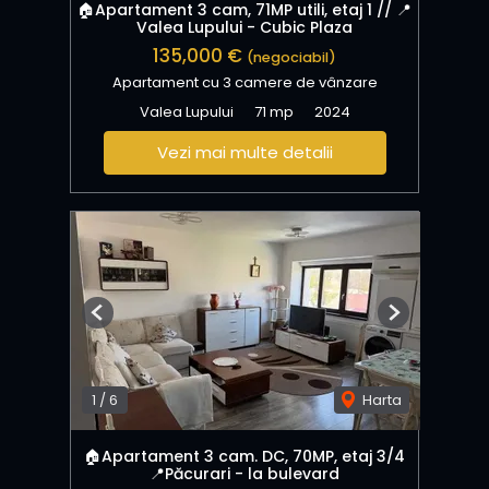
🏠Apartament 3 cam, 71MP utili, etaj 1 // 📍
Valea Lupului - Cubic Plaza
135,000 €
(negociabil)
Apartament cu 3 camere de vânzare
Valea Lupului
71 mp
2024
Vezi mai multe detalii
Previous
Next
1
/
6
Harta
🏠Apartament 3 cam. DC, 70MP, etaj 3/4
📍Păcurari - la bulevard