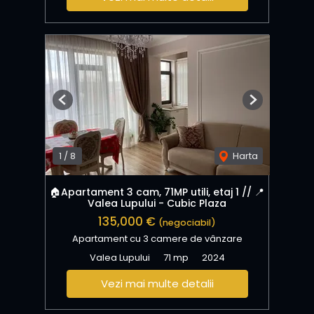
Previous
Next
1
/
8
Harta
🏠Apartament 3 cam, 71MP utili, etaj 1 // 📍
Valea Lupului - Cubic Plaza
135,000 €
(negociabil)
Apartament cu 3 camere de vânzare
Valea Lupului
71 mp
2024
Vezi mai multe detalii