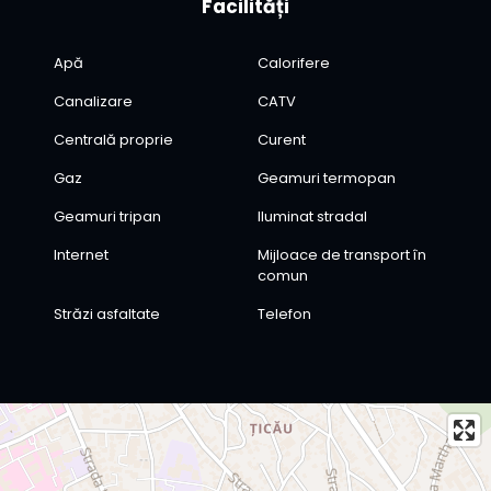
Facilități
Apă
Calorifere
Canalizare
CATV
Centrală proprie
Curent
Gaz
Geamuri termopan
Geamuri tripan
Iluminat stradal
Internet
Mijloace de transport în
comun
Străzi asfaltate
Telefon