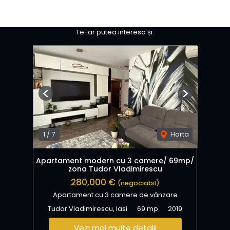
Te-ar putea interesa și:
Previous
Next
1
/
7
Harta
Apartament modern cu 3 camere/ 69mp/
zona Tudor Vladimirescu
280,000 €
(negociabil)
Apartament cu 3 camere de vânzare
Tudor Vladimirescu, Iasi
69 mp
2019
Vezi mai multe detalii