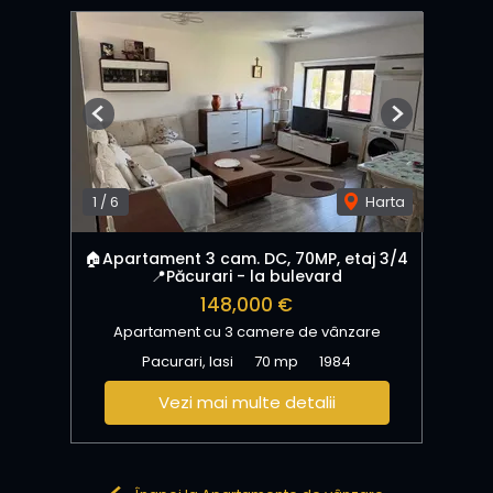
Previous
Next
1
/
6
Harta
🏠Apartament 3 cam. DC, 70MP, etaj 3/4
📍Păcurari - la bulevard
148,000 €
Apartament cu 3 camere de vânzare
Pacurari, Iasi
70 mp
1984
Vezi mai multe detalii