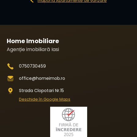
Înapoi la Apartamente de vânzare
Home Imobiliare
Agenție imobiliară Iasi
0750730459
office@homeimob.ro
Strada Clopotari Nr.15
Deschide în Google Maps