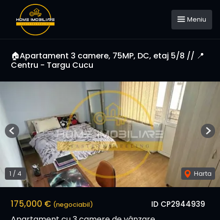
Meniu
🏠Apartament 3 camere, 75MP, DC, etaj 5/8 // 📍
Centru - Targu Cucu
Previous
Nex
1
/
4
Harta
175,000 €
ID CP2944939
(negociabil)
Apartament cu 3 camere de vânzare