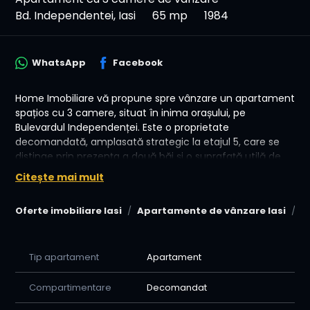
Bd. Independentei, Iasi
65 mp
1984
WhatsApp
Facebook
Home Imobiliare vă propune spre vânzare un apartament
spațios cu 3 camere, situat în inima orașului, pe
Bulevardul Independenței. Este o proprietate
decomandată, amplasată strategic la etajul 5, care se
distinge prin prezența a două băi și o suprafață utilă de
68 mp, reprezentând o investiție solidă pe termen lung
Citește mai mult
într-una dintre cele mai sigure și valoroase zone din Iași.
Oferte imobiliare Iasi
Apartamente de vânzare Iasi
A
📍 Locație: Bulevardul Independenței (Zonă Ultracentrală)
🏠 Tip: 3 Camere (Decomandat, 2 Băi)
📏 Suprafață Totală: 68 mp
🔢 Etaj: 5 din 8
Tip apartament
Apartament
💰 Preț: 175.000 €
Compartimentare
Decomandat
🌟 Puncte forte ale proprietății:
Zonă de Maximă Interes: Poziționarea pe Bd.