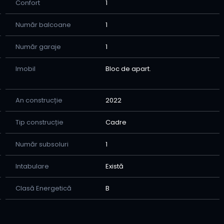
Confort
1
Număr balcoane
1
Număr garaje
1
orului proprietar
Imobil
Bloc de apart.
An construcție
2022
Tip construcție
Cadre
trem de rară:
Număr subsoluri
1
Intabulare
Există
Clasă Energetică
B
cuire personală la standard ridicat, cât și ca investiție