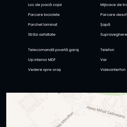
Loc de joacă copii
Mijloace de t
Parcare biciclete
Parcare desc
Parchet laminat
Șapă
Străzi asfaltate
Supraveghere
Telecomandă poartă garaj
Telefon
Uși interior MDF
Var
Vedere spre oraș
Videointerfon