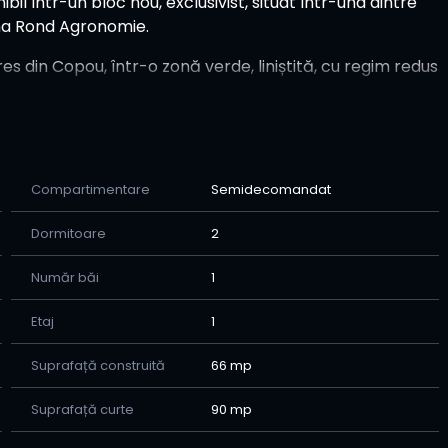
 într-un bloc nou, exclusivist, situat într-una dintre
zona Rond Agronomie.
es din Copou, într-o zonă verde, liniștită, cu regim redus
Compartimentare
Semidecomandat
Dormitoare
2
re imediată
Număr băi
1
Etaj
1
ă
Suprafață construită
66 mp
Suprafață curte
90 mp