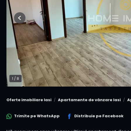
Previous
1
/
8
Oferte imobiliare Iasi
Apartamente de vânzare Iasi
A
Trimite pe
WhatsApp
Distribuie pe
Facebook