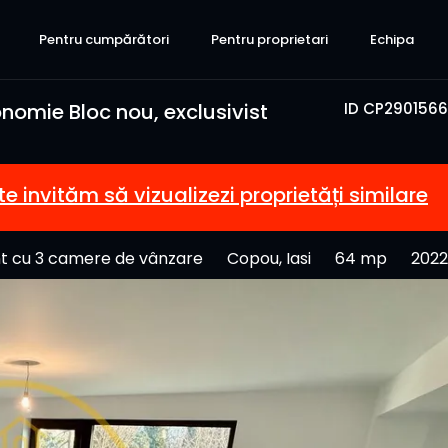
Pentru cumpărători
Pentru proprietari
Echipa
omie Bloc nou, exclusivist
ID CP2901566
te invităm să vizualizezi proprietăți similare
 cu 3 camere de vânzare
Copou, Iasi
64 mp
2022