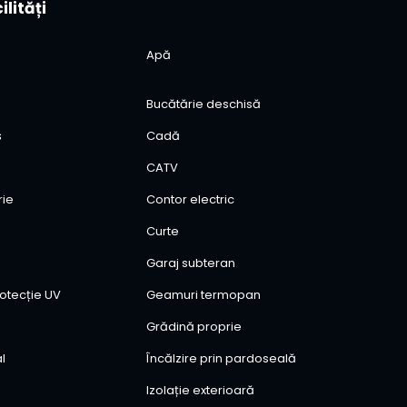
ilități
izionări, nu ezitați să ne contactați. Bogdan 0750730459
Apă
Bucătărie deschisă
ș
Cadă
CATV
rie
Contor electric
Curte
Garaj subteran
otecție UV
Geamuri termopan
Grădină proprie
al
Încălzire prin pardoseală
Izolație exterioară