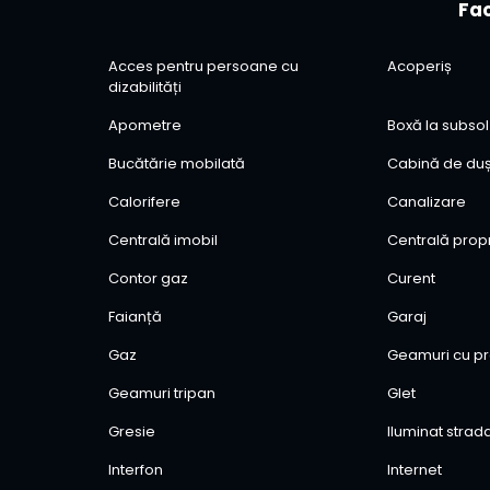
Fac
📞 Pentru detalii suplimentare sau programarea unei v
Acces pentru persoane cu
Acoperiș
dizabilități
Apometre
Boxă la subsol
Bucătărie mobilată
Cabină de du
Calorifere
Canalizare
Centrală imobil
Centrală prop
Contor gaz
Curent
Faianță
Garaj
Gaz
Geamuri cu pr
Geamuri tripan
Glet
Gresie
Iluminat strad
Interfon
Internet