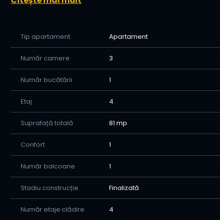
Citește mai mult
📏 Suprafață utilă: 81 m²
🔢 Etaj: 4
🧱 An construcție: inainte de 1960
Tip apartament
Apartament
🔥 Confort: centrală proprie, boxă / depozitare, utilat
💰 Preț: 136 000 €, ușor negociabil
Număr camere
3
🌟 Puncte forte:
Număr bucătării
1
- 3 camere decomandat, cu compartimentare practică 
- centrală proprie, pentru costuri mai bine controlate
Etaj
4
- utilat, potrivit pentru mutare rapidă sau închiriere
Suprafață totală
81 mp
- poziționare bună, cu acces rapid către Parc Copou
📞 Pentru detalii și vizionări:
Confort
1
Artiom Ceban - Home Imobiliare
Număr balcoane
1
Tel/WhatsApp: 0754 936 016
Stadiu construcție
Finalizată
Număr etaje clădire
4