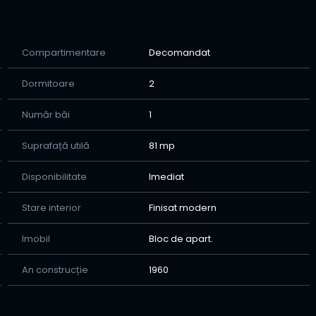
Compartimentare
Decomandat
Dormitoare
2
Număr băi
1
și ușor de valorificat
Suprafață utilă
81 mp
Disponibilitate
Imediat
Stare interior
Finisat modern
Imobil
Bloc de apart.
An construcție
1960