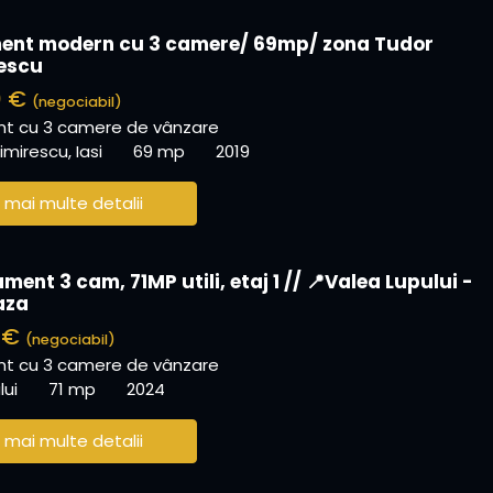
ent modern cu 3 camere/ 69mp/ zona Tudor
escu
0 €
(negociabil)
t cu 3 camere de vânzare
mirescu, Iasi
69 mp
2019
 mai multe detalii
ent 3 cam, 71MP utili, etaj 1 // 📍Valea Lupului -
aza
0 €
(negociabil)
t cu 3 camere de vânzare
lui
71 mp
2024
 mai multe detalii