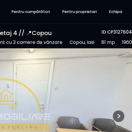
Pentru cumpărători
Pentru proprietari
Echipa
etaj 4 // 📍Copou
ID CP3127604
t cu 3 camere de vânzare
Copou, Iasi
81 mp
1960
Next