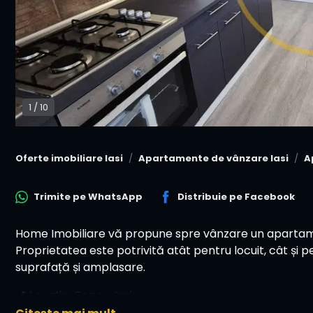
1
/
10
Oferte imobiliare Iasi
Apartamente de vânzare Iasi
A
Trimite pe
WhatsApp
Distribuie pe
Facebook
Home Imobiliare vă propune spre vânzare un apartam
Proprietatea este potrivită atât pentru locuit, cât și pe
suprafață și amplasare.
📍 Locație: Copou, Iași
🏠 Tip: apartament 3 camere, decomandat