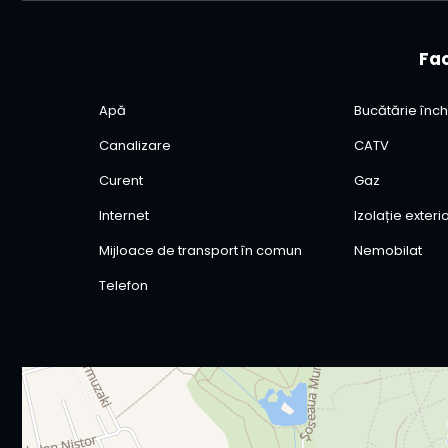
Fac
Apă
Bucătărie înch
Canalizare
CATV
Curent
Gaz
Internet
Izolație exter
Mijloace de transport în comun
Nemobilat
Telefon