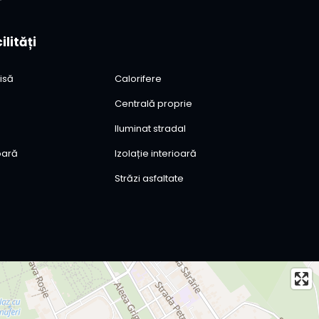
ilități
isă
Calorifere
Centrală proprie
Iluminat stradal
ioară
Izolație interioară
Străzi asfaltate