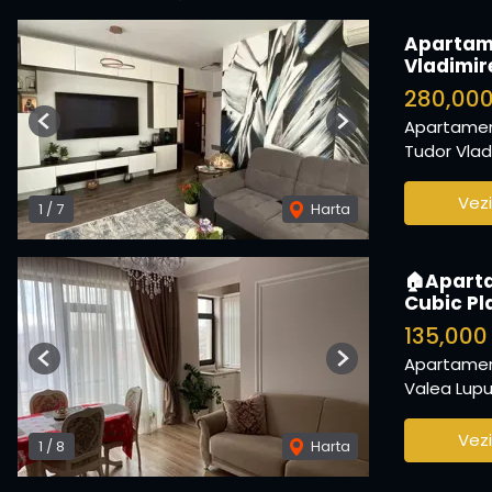
Apartam
Vladimir
280,00
Apartamen
Previous
Next
Tudor Vladi
Vezi
1
/
7
Harta
🏠Apartam
Cubic Pl
135,00
Apartamen
Previous
Next
Valea Lupu
Vezi
1
/
8
Harta