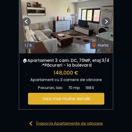
Previous
Next
1
/
6
Harta
🏠Apartament 3 cam. DC, 70MP, etaj 3/4
📍Păcurari - la bulevard
148,000 €
Apartament cu 3 camere de vânzare
Pacurari, Iasi
70 mp
1984
Vezi mai multe detalii
Înapoi la Apartamente de vânzare