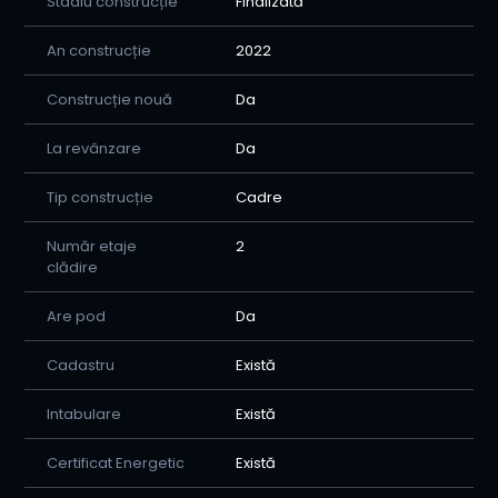
Stadiu construcție
Finalizată
An construcție
2022
Construcție nouă
Da
La revânzare
Da
Tip construcție
Cadre
Număr etaje
2
clădire
Are pod
Da
Cadastru
Există
Intabulare
Există
Certificat Energetic
Există