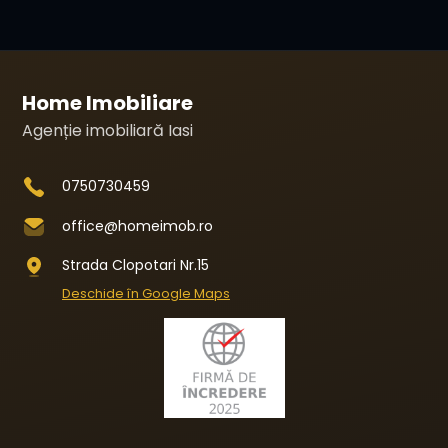
Home Imobiliare
Agenție imobiliară Iasi
0750730459
office@homeimob.ro
Strada Clopotari Nr.15
Deschide în Google Maps