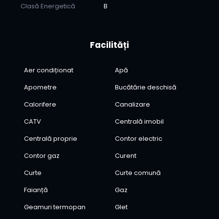
Clasă Energetică
B
Facilități
Aer condiționat
Apă
Apometre
Bucătărie deschisă
Calorifere
Canalizare
CATV
Centrală imobil
Centrală proprie
Contor electric
Contor gaz
Curent
Curte
Curte comună
Faianță
Gaz
Geamuri termopan
Glet