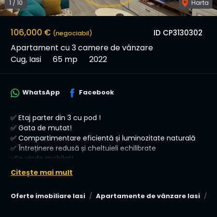
1
/
10
Harta
106,000 €
ID CP3130302
(negociabil)
Apartament cu 3 camere de vânzare
Cug, Iasi
65 mp
2022
WhatsApp
Facebook
✅ Etaj parter din 3 cu pod !
✅ Gata de mutat!
✅ Compartimentare eficientă și luminozitate naturală
✅ Întreținere redusă și cheltuieli echilibrate
-Se vinde mobilat!
Citește mai mult
💰 Acceptăm orice metodă de plată – cash, credit
ipotecar,
Oferte imobiliare Iasi
Apartamente de vânzare Iasi
A
*Pret- 111500 euro -mobilat/Negociabil
*Pret- 106000 euro -Nemobilat /Negociabil