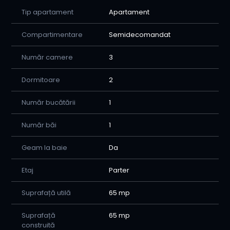
📞 Sună acum pentru o vizionare cu Home Imobiliare și
Tip apartament
Apartament
nu rata ocazia de a te muta într-un apartament
complet pregătit pentru
Compartimentare
Semidecomandat
tine!-0770615183
Număr camere
3
Dormitoare
2
Număr bucătării
1
Număr băi
1
Geam la baie
Da
Etaj
Parter
Suprafață utilă
65 mp
Suprafață
65 mp
construită