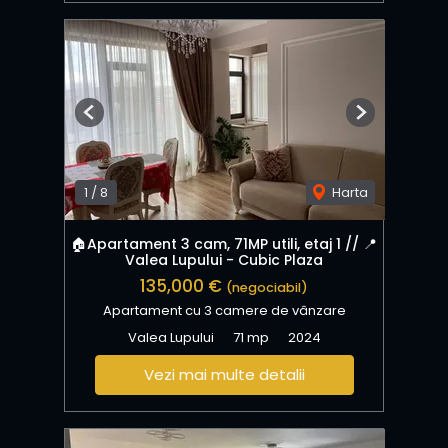
Previous
Next
1
/
8
Harta
🏠Apartament 3 cam, 71MP utili, etaj 1 // 📍
Valea Lupului - Cubic Plaza
135,000 €
(negociabil)
Apartament cu 3 camere de vânzare
Valea Lupului
71 mp
2024
Vezi mai multe detalii