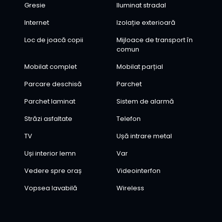
Gresie
Iluminat stradal
Internet
Izolație exterioară
Loc de joacă copii
Mijloace de transport în
comun
Mobilat complet
Mobilat parțial
Parcare deschisă
Parchet
Parchet laminat
Sistem de alarmă
Străzi asfaltate
Telefon
TV
Ușă intrare metal
Uși interior lemn
Var
Vedere spre oraș
Videointerfon
Vopsea lavabilă
Wireless