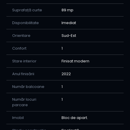
Suprafață curte
89 mp
Disponibilitate
Imediat
Orientare
Sud-Est
Confort
1
Stare interior
Finisat modern
Anul finisării
2022
Număr balcoane
1
Număr locuri
1
parcare
Imobil
Bloc de apart.