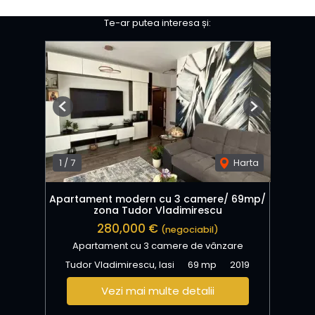
Te-ar putea interesa și:
Previous
Next
1
/
7
Harta
Apartament modern cu 3 camere/ 69mp/
zona Tudor Vladimirescu
280,000 €
(negociabil)
Apartament cu 3 camere de vânzare
Tudor Vladimirescu, Iasi
69 mp
2019
Vezi mai multe detalii