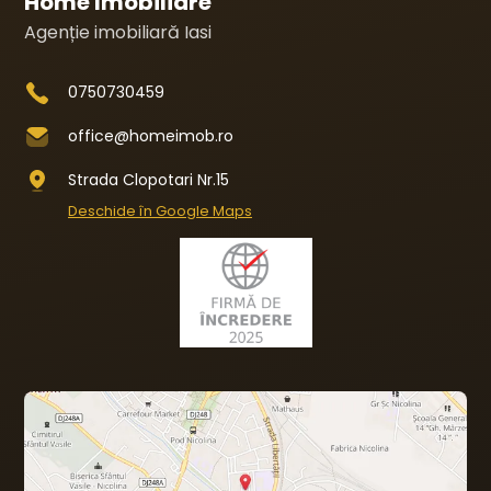
Home Imobiliare
Agenție imobiliară Iasi
0750730459
office@homeimob.ro
Strada Clopotari Nr.15
Deschide în Google Maps