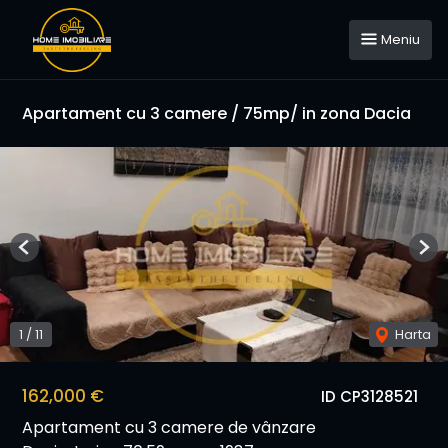
Meniu
Apartament cu 3 camere / 75mp/ in zona Dacia
Previous
Nex
1
/
11
Harta
162,000 €
ID CP3128521
Apartament cu 3 camere de vânzare