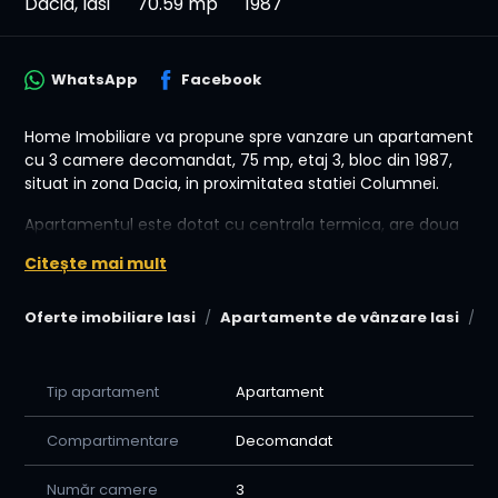
Dacia, Iasi
70.59 mp
1987
WhatsApp
Facebook
Home Imobiliare va propune spre vanzare un apartament
cu 3 camere decomandat, 75 mp, etaj 3, bloc din 1987,
situat in zona Dacia, in proximitatea statiei Columnei.
Apartamentul este dotat cu centrala termica, are doua
bai (dintre care una cu cada), este izolat termic interior
Citește mai mult
si exterior si se vinde mobilat.
💰 Preț: 162.000 Euro!
Oferte imobiliare Iasi
Apartamente de vânzare Iasi
A
🤝 Avantajele colaborării cu Home Imobiliare:
Tip apartament
Apartament
-Oferim consiliere si asistenta permanenta pana la
semnarea contractului de vanzare cumparare (relatia
Compartimentare
Decomandat
vanzator-cumparator-banca-notar, cat si alte institutii)
-Va sprijinim in procesul de creditare avand o relatie de
Număr camere
3