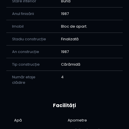
Stare interior
Bună
Anul finisării
1987
Imobil
Bloc de apart.
Stadiu construcție
Finalizată
An construcție
1987
Tip construcție
Cărămidă
Număr etaje
4
clădire
Facilități
Apă
Apometre