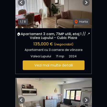
Previous
Next
1
/
8
Harta
🏠Apartament 3 cam, 71MP utili, etaj 1 // 📍
Valea Lupului - Cubic Plaza
135,000 €
(negociabil)
Apartament cu 3 camere de vânzare
Valea Lupului
71 mp
2024
Vezi mai multe detalii
Previous
Next