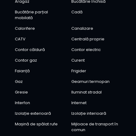
Aragaz
Bucătărie închisă
Bucătărie parțial
Cadă
mobilată
Calorifere
Canalizare
CATV
Centrală proprie
Contor căldură
Contor electric
Contor gaz
Curent
Faianță
Frigider
Gaz
Geamuri termopan
Gresie
Iluminat stradal
Interfon
Internet
Izolație exterioară
Izolație interioară
Mașină de spălat rufe
Mijloace de transport în
comun