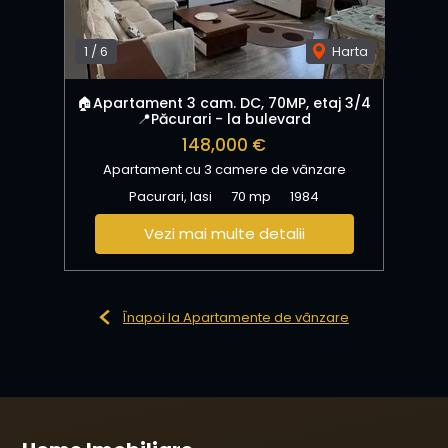
1
/
6
Harta
🏠Apartament 3 cam. DC, 70MP, etaj 3/4
📍Păcurari - la bulevard
148,000 €
Apartament cu 3 camere de vânzare
Pacurari, Iasi
70 mp
1984
Vezi mai multe detalii
Înapoi la Apartamente de vânzare