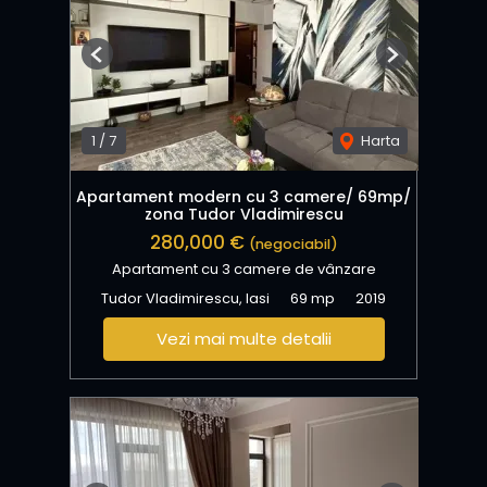
Previous
Next
1
/
7
Harta
Apartament modern cu 3 camere/ 69mp/
zona Tudor Vladimirescu
280,000 €
(negociabil)
Apartament cu 3 camere de vânzare
Tudor Vladimirescu, Iasi
69 mp
2019
Vezi mai multe detalii