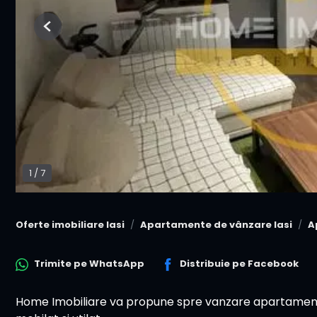
Previous
1
/
7
Oferte imobiliare Iasi
Apartamente de vânzare Iasi
A
Trimite pe
WhatsApp
Distribuie pe
Facebook
Home Imobiliare va propune spre vanzare apartament 