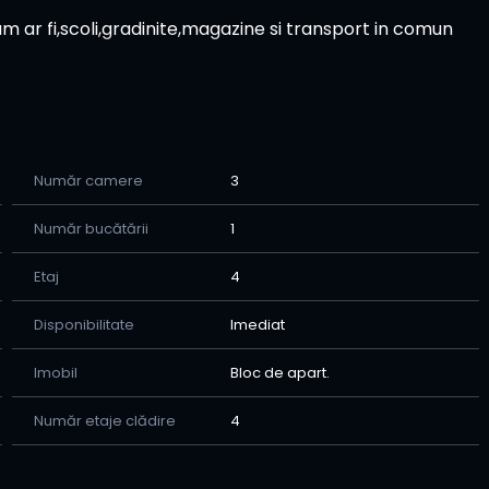
m ar fi,scoli,gradinite,magazine si transport in comun
Număr camere
3
Număr bucătării
1
Etaj
4
Disponibilitate
Imediat
Imobil
Bloc de apart.
Număr etaje clădire
4