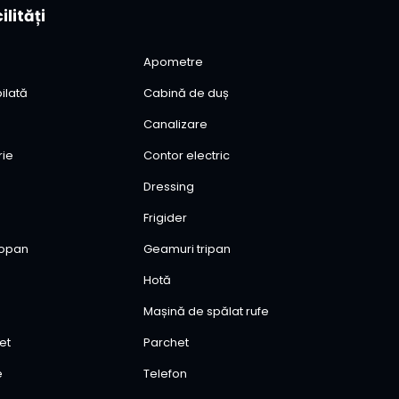
ilități
Apometre
ilată
Cabină de duș
Canalizare
rie
Contor electric
Dressing
Frigider
mopan
Geamuri tripan
Hotă
Mașină de spălat rufe
et
Parchet
e
Telefon