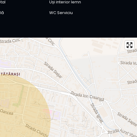
tal
Uși interior lemn
lă
WC Serviciu