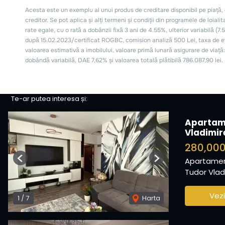
Te-ar putea interesa și:
Apartam
Vladimir
280,00
Apartamen
Previous
Next
Tudor Vladi
Vezi
1
/
7
Harta