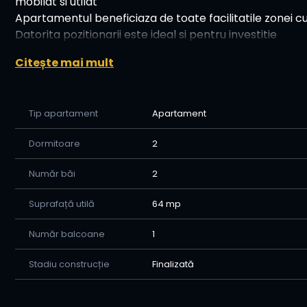
mobilat si utilat
Apartamentul beneficiaza de toate facilitatile zonei cu
Datorita pozitionarii este ideal si pentru investitie
Pentru vizionari si informatii 0734213286 Adrian
Citește mai mult
Tip apartament
Apartament
Dormitoare
2
Număr băi
2
Suprafață utilă
64 mp
Număr balcoane
1
Stadiu construcție
Finalizată