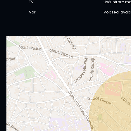
TV
Ușă intrare me
Var
Vopsea lavabi