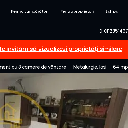
Pentru cumpărători
Pentru proprietari
Echipa
ID CP2851467
te invităm să vizualizezi proprietăți similare
ment cu 3 camere de vânzare
Metalurgie, Iasi
64 mp