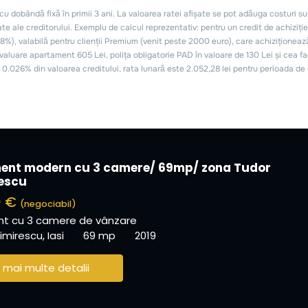
ent modern cu 3 camere/ 69mp/ zona Tudor
escu
0 €
(negociabil)
t cu 3 camere de vânzare
mirescu, Iasi
69 mp
2019
 mai multe detalii