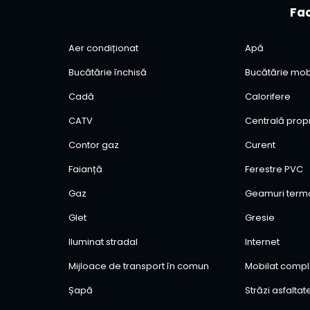
Fac
Aer condiționat
Apă
Bucătărie închisă
Bucătărie mob
Cadă
Calorifere
CATV
Centrală prop
Contor gaz
Curent
Faianță
Ferestre PVC
Gaz
Geamuri ter
Glet
Gresie
Iluminat stradal
Internet
Mijloace de transport în comun
Mobilat compl
Șapă
Străzi asfaltat