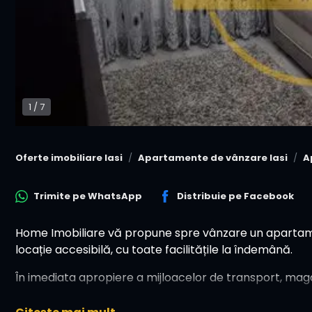
1
/
7
Oferte imobiliare Iasi
Apartamente de vânzare Iasi
A
Trimite pe
WhatsApp
Distribuie pe
Facebook
Home Imobiliare vă propune spre vânzare un apartam
locație accesibilă, cu toate facilitățile la îndemână.
În imediata apropiere a mijloacelor de transport, maga
• Apartamentul a fost renovat complet, instalatie elec