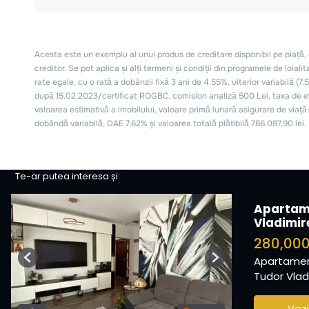
Te-ar putea interesa și:
Apartam
Vladimir
280,00
Apartamen
Previous
Next
Tudor Vladi
Vezi