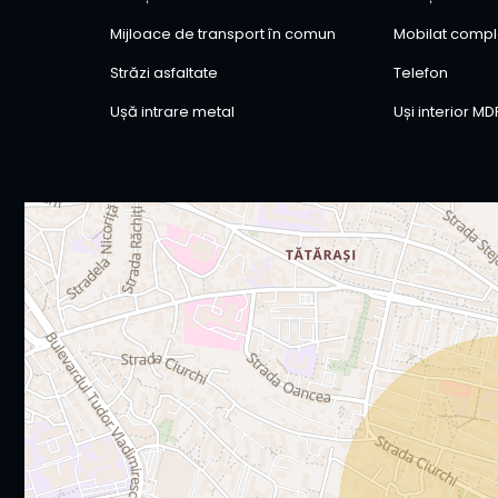
Mijloace de transport în comun
Mobilat compl
Străzi asfaltate
Telefon
Ușă intrare metal
Uși interior MD