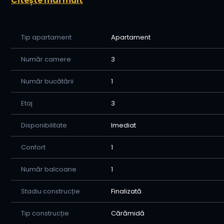
Citește mai mult
• Se vinde mobilat/utilat ca in poze!
💰 Preț: 113.900 Euro – Se acceptă credit sau plată cas
Tip apartament
Apartament
🤝 Avantajele colaborării cu Home Imobiliare:
Număr camere
3
-Oferim consiliere si asistenta permanenta pana la 
vanzator-cumparator-banca-notar, cat si alte institut
Număr bucătării
1
-Va sprijinim in procesul de creditare avand o relati
activeaza in orasul nostru.
Etaj
3
-Asiguram consilierea juridica de la momentul la care 
Disponibilitate
Imediat
vanzarii.
Pentru a afla mai multe detalii si a programa o vizionar
Confort
1
0779285403 Raluca
Număr balcoane
1
Stadiu construcție
Finalizată
Tip construcție
Cărămidă