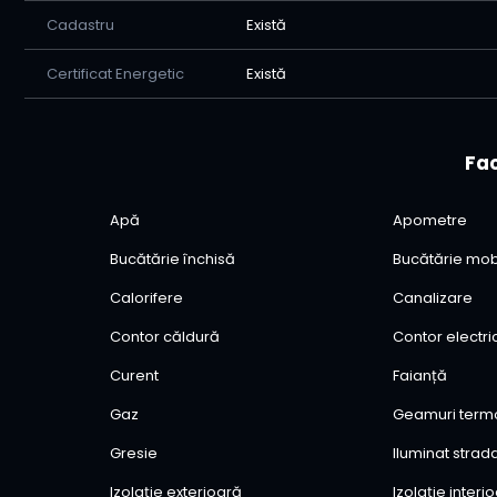
Cadastru
Există
Certificat Energetic
Există
Fac
Apă
Apometre
Bucătărie închisă
Bucătărie mob
Calorifere
Canalizare
Contor căldură
Contor electri
Curent
Faianță
Gaz
Geamuri ter
Gresie
Iluminat strad
Izolație exterioară
Izolație interi