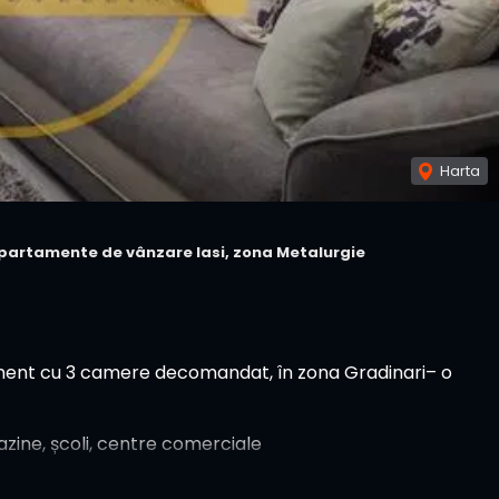
Harta
partamente de vânzare Iasi, zona Metalurgie
ent cu 3 camere decomandat, în zona Gradinari– o
zine, școli, centre comerciale
trica si sanitara schimbata, centrala schimbata.