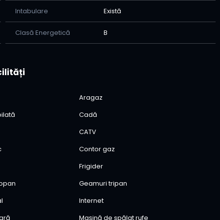
Intabulare
Există
Clasă Energetică
B
ilități
Aragaz
ilată
Cadă
CATV
c
Contor gaz
Frigider
mopan
Geamuri tripan
al
Internet
oară
Mașină de spălat rufe