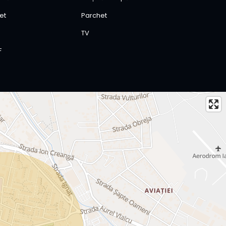
et
Parchet
TV
F