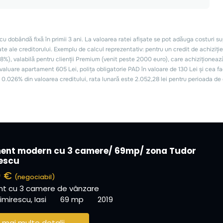
ent modern cu 3 camere/ 69mp/ zona Tudor
escu
0 €
(negociabil)
t cu 3 camere de vânzare
mirescu, Iasi
69 mp
2019
 mai multe detalii