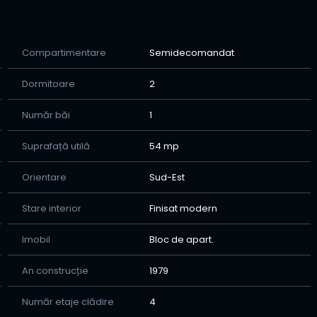
h
Compartimentare
Semidecomandat
Dormitoare
2
semnarea contractului de vanzare cumparare (relatia
ii)
Număr băi
1
e de colaborare stransa cu bancile comerciale care
Suprafață utilă
54 mp
v-ati hotarat sa cumparati imobilul pana la finalizarea
Orientare
Sud-Est
e puteti apela oricand la consilierul nostru imobiliar:
Stare interior
Finisat modern
Imobil
Bloc de apart.
An construcție
1979
Număr etaje clădire
4