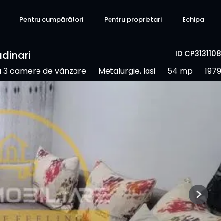
Pentru cumpărători
Pentru proprietari
Echipa
dinari
ID CP3131108
 3 camere de vânzare
Metalurgie, Iasi
54 mp
1979
Next