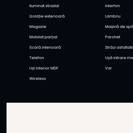
Iluminat stradal
Interfon
Izolație exterioară
Lambriu
Magazie
Mașină de spă
Mobilat parțial
Parchet
Scară interioară
Străzi asfaltat
Telefon
Ușă intrare me
Uși interior MDF
Var
Wireless