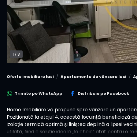
1
/
8
Oferte imobiliare Iasi
Apartamente de vânzare Iasi
A
Trimite pe
WhatsApp
Distribuie pe
Facebook
Home Imobiliare vă propune spre vânzare un apartame
Poziționată la etajul 4, această locuință beneficiază d
izolație termică optimă și liniștea deplină a lipsei vec
utilată, fiind o soluție ideală „la cheie” atât pentru o fam