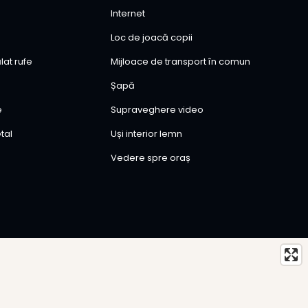
Internet
Loc de joacă copii
lat rufe
Mijloace de transport în comun
Șapă
e
Supraveghere video
tal
Uși interior lemn
Vedere spre oraș