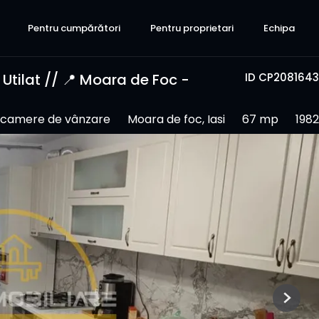
Pentru cumpărători
Pentru proprietari
Echipa
tilat // 📍 Moara de Foc -
ID CP2081643
 camere de vânzare
Moara de foc, Iasi
67 mp
1982
Next