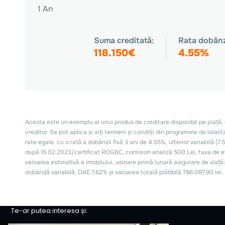
Te-ar putea interesa și: