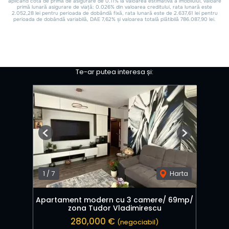
Te-ar putea interesa și:
Previous
Next
1
/
7
Harta
Apartament modern cu 3 camere/ 69mp/
zona Tudor Vladimirescu
280,000 €
(negociabil)