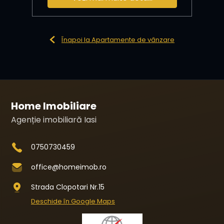
Înapoi la Apartamente de vânzare
Home Imobiliare
Agenție imobiliară Iasi
0750730459
office@homeimob.ro
Strada Clopotari Nr.15
Deschide în Google Maps