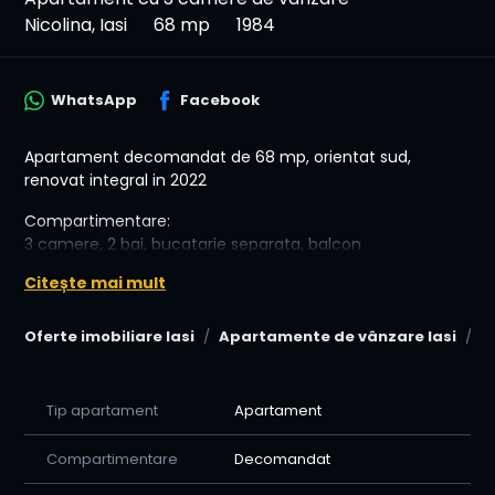
Nicolina, Iasi
68 mp
1984
WhatsApp
Facebook
Apartament decomandat de 68 mp, orientat sud,
renovat integral in 2022
Compartimentare:
3 camere, 2 bai, bucatarie separata, balcon
Decomandat, parter
Citește mai mult
Orientare sud, lumina naturala dupa-amiaza
Finisaje si dotari
Oferte imobiliare Iasi
Apartamente de vânzare Iasi
A
Tamplarie Rehau Geneo Fipro 100, cea mai performanta
gama din 2022
Tip apartament
Apartament
Rulouri exterioare electrice, comanda prin telecomanda
si aplicatie
Compartimentare
Decomandat
Sistem de ventilatie centralizat cu recuperare de caldura