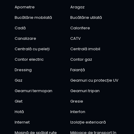
Apometre
Aragaz
Bucătărie mobilată
Bucătărie utilată
Cadă
Calorifere
Canalizare
CATV
Centrală cu peleți
Centrală imobil
Contor electric
Contor gaz
Dressing
Faianță
Gaz
Geamuri cu protecție UV
Geamuri termopan
Geamuri tripan
Glet
Gresie
Hotă
Interfon
Internet
Izolație exterioară
Mașină de spălat rufe
Mijloace de transport în