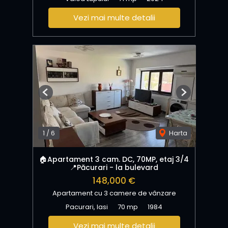
Vezi mai multe detalii
Previous
Next
1
/
6
Harta
🏠Apartament 3 cam. DC, 70MP, etaj 3/4
📍Păcurari - la bulevard
148,000 €
Apartament cu 3 camere de vânzare
Pacurari, Iasi
70 mp
1984
Vezi mai multe detalii