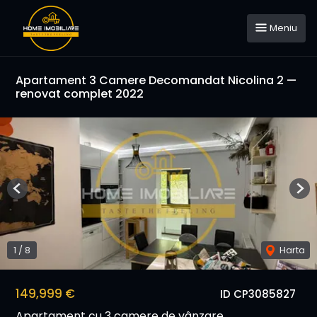
Meniu
Apartament 3 Camere Decomandat Nicolina 2 —
renovat complet 2022
Previous
Nex
1
/
8
Harta
149,999 €
ID CP3085827
Apartament cu 3 camere de vânzare