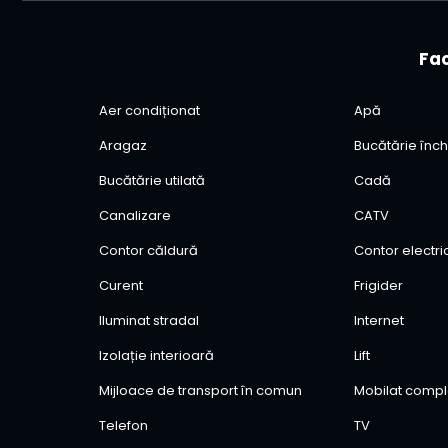
Fac
Aer condiționat
Apă
Aragaz
Bucătărie înch
Bucătărie utilată
Cadă
Canalizare
CATV
Contor căldură
Contor electri
Curent
Frigider
Iluminat stradal
Internet
Izolație interioară
Lift
Mijloace de transport în comun
Mobilat compl
Telefon
TV