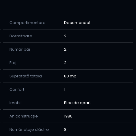
Compartimentare
Decomandat
at, 2 băi, 2 balcoane, mobilat și utilat, lift
Dormitoare
2
Număr băi
2
și vedere dublă
Etaj
2
Suprafață totală
80 mp
utare rapidă
am tripan și termostat inteligent
Confort
1
t public, dar ferit de trafic și poluare
lena Cuza și Rond Canta
Imobil
Bloc de apart.
An construcție
1988
Număr etaje clădire
8