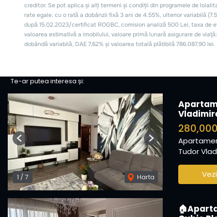
Te-ar putea interesa și:
Apartam
Vladimir
280,00
Apartamen
Previous
Next
Tudor Vladi
Vezi
1
/
7
Harta
🏠Apartam