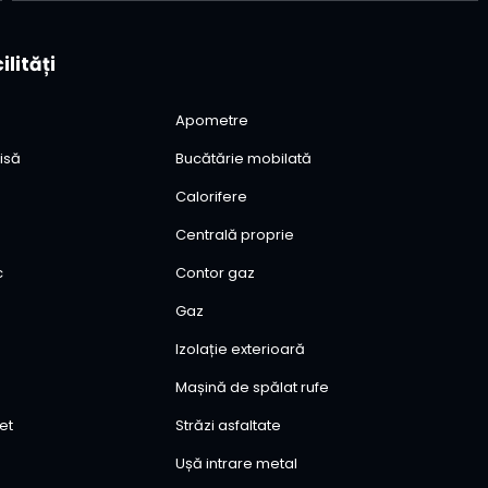
ilități
Apometre
isă
Bucătărie mobilată
Calorifere
Centrală proprie
c
Contor gaz
Gaz
Izolație exterioară
Mașină de spălat rufe
et
Străzi asfaltate
Ușă intrare metal