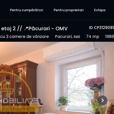
Pentru cumpărători
Pentru proprietari
Echipa
taj 2 // 📍Păcurari - OMV
ID CP3129081
cu 3 camere de vânzare
Pacurari, Iasi
74 mp
1988
Next