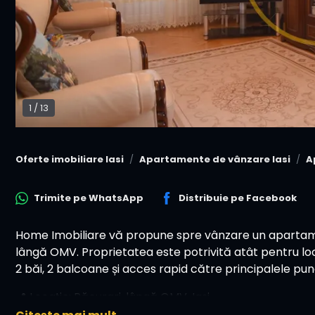
1
/
13
Oferte imobiliare Iasi
Apartamente de vânzare Iasi
A
Trimite pe
WhatsApp
Distribuie pe
Facebook
Home Imobiliare vă propune spre vânzare un apartame
lângă OMV. Proprietatea este potrivită atât pentru locui
2 băi, 2 balcoane și acces rapid către principalele pun
📍 Locație: Păcurari, lângă OMV, Iași
🏠 Tip: apartament 3 camere, decomandat