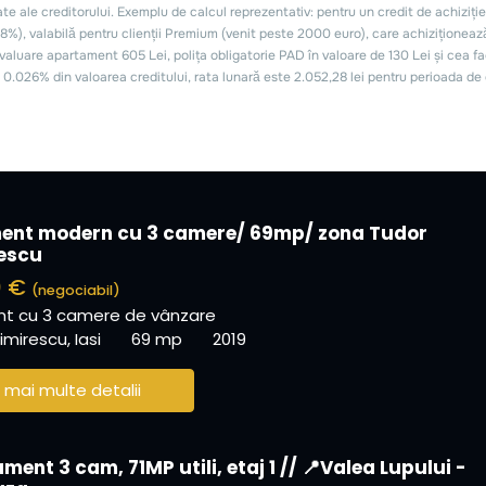
ent modern cu 3 camere/ 69mp/ zona Tudor
escu
0 €
(negociabil)
t cu 3 camere de vânzare
mirescu, Iasi
69 mp
2019
 mai multe detalii
ent 3 cam, 71MP utili, etaj 1 // 📍Valea Lupului -