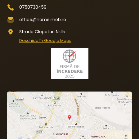
0750730459
office@homeimob.ro
Strada Clopotari Nr.15
Deschide în Google Maps