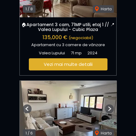
1
/
8
Harta
🏠Apartament 3 cam, 71MP utili, etaj 1 // 📍
Valea Lupului - Cubic Plaza
135,000 €
(negociabil)
Apartament cu 3 camere de vânzare
Valea Lupului
71 mp
2024
Vezi mai multe detalii
Previous
Next
1
/
6
Harta