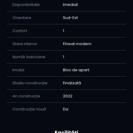
Artiom Ceban - Consilier Home Imobiliare
Disponibilitate
Imediat
Tel/WhatsApp: 0754936016
Orientare
Sud-Est
Confort
1
Stare interior
Finisat modern
Număr balcoane
1
Imobil
Bloc de apart.
Stadiu construcție
Finalizată
An construcție
2022
Construcție nouă
Da
Facilități