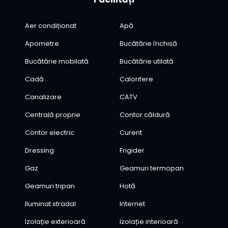
Aer condiționat
Apă
Apometre
Bucătărie închisă
Bucătărie mobilată
Bucătărie utilată
Cadă
Calorifere
Canalizare
CATV
Centrală proprie
Contor căldură
Contor electric
Curent
Dressing
Frigider
Gaz
Geamuri termopan
Geamuri tripan
Hotă
Iluminat stradal
Internet
Izolație exterioară
Izolație interioară