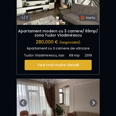
1
/
7
Harta
Apartament modern cu 3 camere/ 69mp/
zona Tudor Vladimirescu
280,000 €
(negociabil)
Apartament cu 3 camere de vânzare
Tudor Vladimirescu, Iasi
69 mp
2019
Vezi mai multe detalii
Previous
Next