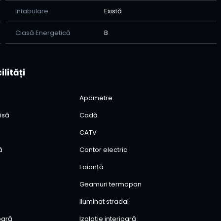
Intabulare
Există
Clasă Energetică
B
ilități
Apometre
isă
Cadă
CATV
ă
Contor electric
Faianță
Geamuri termopan
Iluminat stradal
ioară
Izolație interioară