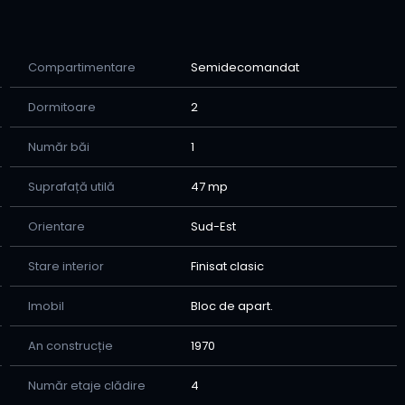
Compartimentare
Semidecomandat
Dormitoare
2
Număr băi
1
semnarea contractului de vanzare cumparare (relatia
Suprafață utilă
47 mp
ii)
Orientare
Sud-Est
e de colaborare stransa cu bancile comerciale care
Stare interior
Finisat clasic
v-ati hotarat sa cumparati imobilul pana la finalizarea
Imobil
Bloc de apart.
e puteti apela oricand la consilierul nostru imobiliar:
An construcție
1970
Număr etaje clădire
4