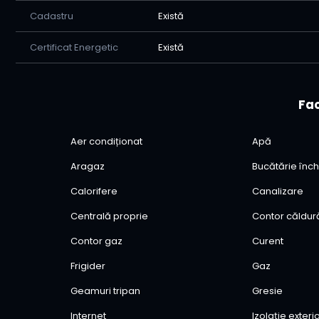
Cadastru
Există
Certificat Energetic
Există
Fac
Aer condiționat
Apă
Aragaz
Bucătărie înch
Calorifere
Canalizare
Centrală proprie
Contor căldur
Contor gaz
Curent
Frigider
Gaz
Geamuri tripan
Gresie
Internet
Izolație exter