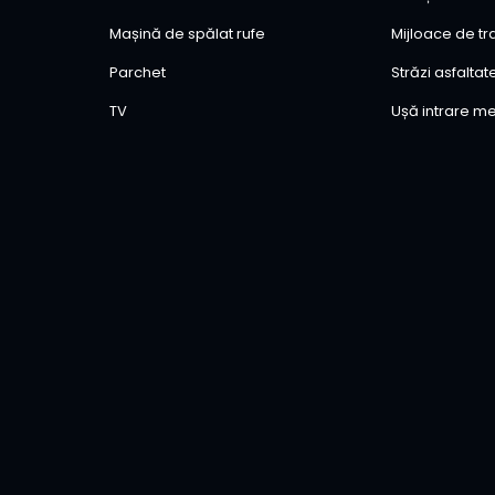
Mașină de spălat rufe
Mijloace de t
Parchet
Străzi asfaltat
TV
Ușă intrare me