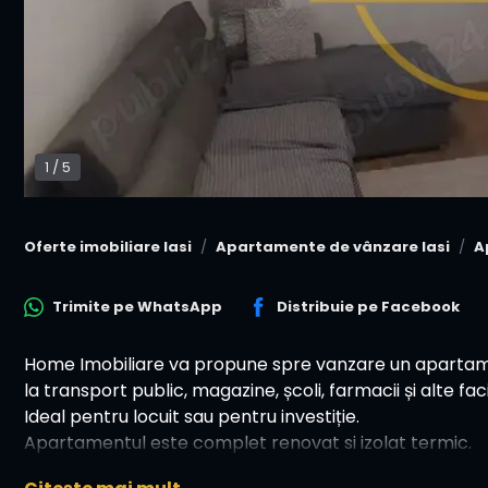
1
/
5
Oferte imobiliare Iasi
Apartamente de vânzare Iasi
A
Trimite pe
WhatsApp
Distribuie pe
Facebook
Home Imobiliare va propune spre vanzare un apartamen
la transport public, magazine, școli, farmacii și alte facil
Ideal pentru locuit sau pentru investiție.
Apartamentul este complet renovat si izolat termic.
✅ Caracteristici principale: