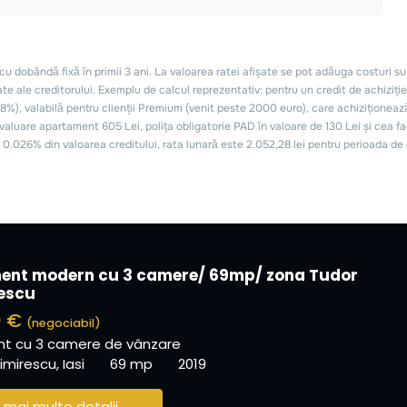
ent modern cu 3 camere/ 69mp/ zona Tudor
escu
0 €
(negociabil)
t cu 3 camere de vânzare
mirescu, Iasi
69 mp
2019
 mai multe detalii