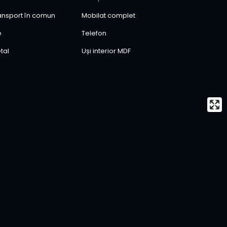
ransport în comun
Mobilat complet
e
Telefon
tal
Uși interior MDF