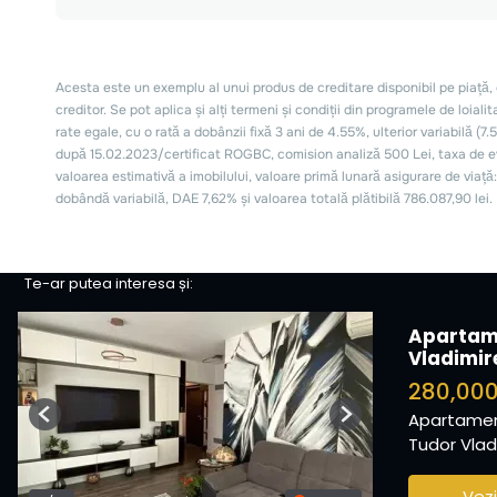
Te-ar putea interesa și:
Apartam
Vladimir
280,00
Apartamen
Previous
Next
Tudor Vladi
Vezi