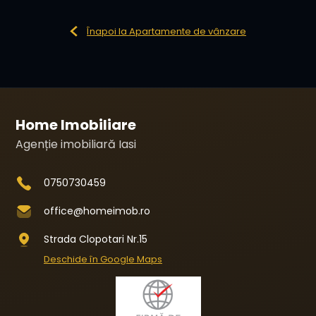
Înapoi la Apartamente de vânzare
Home Imobiliare
Agenție imobiliară Iasi
0750730459
office@homeimob.ro
Strada Clopotari Nr.15
Deschide în Google Maps