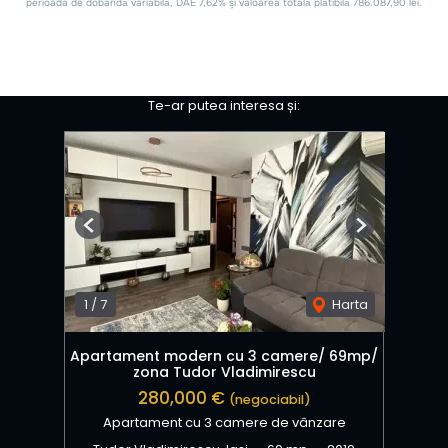
Te-ar putea interesa și:
Previous
Next
1
/
7
Harta
Apartament modern cu 3 camere/ 69mp/
zona Tudor Vladimirescu
280,000 €
(negociabil)
Apartament cu 3 camere de vânzare