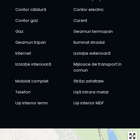
Contor căldură
Contor electric
Contor gaz
Curent
Gaz
Geamuri termopan
Geamuri tripan
Iluminat stradal
Internet
Izolație exterioară
Izolație interioară
Mijloace de transport în
comun
Mobilat complet
Străzi asfaltate
Telefon
Ușă intrare metal
Uși interior lemn
Uși interior MDF