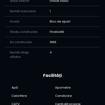
Stare interior
Finisat clasic
Număr balcoane
1
Imobil
Bloc de apart.
Stadiu construcție
Finalizată
An construcție
1969
Număr etaje
4
clădire
Facilități
Apă
Apometre
Calorifere
Canalizare
CATV
Centrală proprie