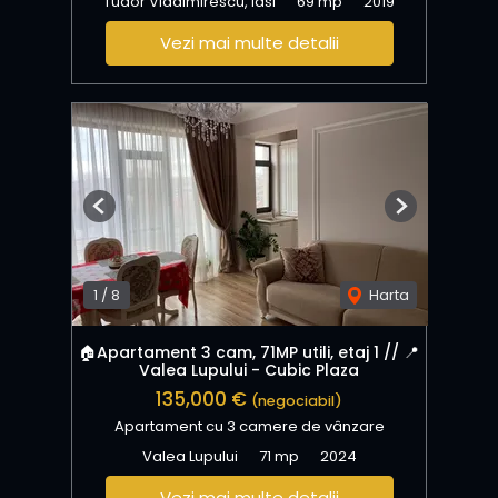
Tudor Vladimirescu, Iasi
69 mp
2019
Vezi mai multe detalii
Previous
Next
1
/
8
Harta
🏠Apartament 3 cam, 71MP utili, etaj 1 // 📍
Valea Lupului - Cubic Plaza
135,000 €
(negociabil)
Apartament cu 3 camere de vânzare
Valea Lupului
71 mp
2024
Vezi mai multe detalii