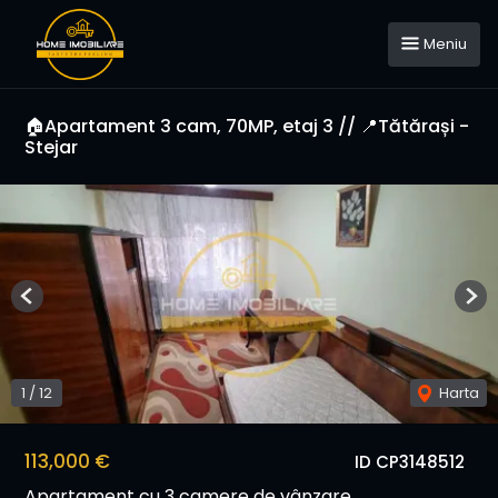
Meniu
🏠Apartament 3 cam, 70MP, etaj 3 // 📍Tătărași -
Stejar
Previous
Nex
1
/
12
Harta
113,000 €
ID CP3148512
Apartament cu 3 camere de vânzare