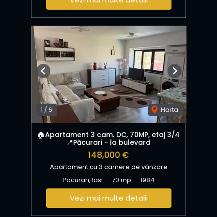
Previous
Next
1
/
6
Harta
🏠Apartament 3 cam. DC, 70MP, etaj 3/4
📍Păcurari - la bulevard
148,000 €
Apartament cu 3 camere de vânzare
Pacurari, Iasi
70 mp
1984
Vezi mai multe detalii