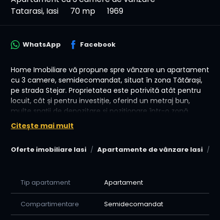
Tatarasi, Iasi
70 mp
1969
WhatsApp
Facebook
Home Imobiliare vă propune spre vânzare un apartament
cu 3 camere, semidecomandat, situat în zona Tătărași,
pe strada Stejar. Proprietatea este potrivită atât pentru
locuit, cât și pentru investiție, oferind un metraj bun,
multe spații de depozitare și poziționare într-o zonă
liniștită.
Citește mai mult
📍 Locație: Tătărași, strada Stejar, Iași
Oferte imobiliare Iasi
Apartamente de vânzare Iasi
A
🏠 Tip: apartament 3 camere, semidecomandat
📏 Suprafață utilă: 70 m²
🔢 Etaj: 3 / 4
🧱 An construcție: 1969
Tip apartament
Apartament
🔥 Confort: centrală proprie, 4 debarale, balcon mare,
termopan, ușă metalică, bloc termoizolat
Compartimentare
Semidecomandat
💰 Preț: 113 000 €